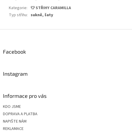
Kategorie
:
👕 STŘIHY CARAMILLA
Typ střihu
:
sukně, šaty
Z
á
p
a
Facebook
t
í
Instagram
Informace pro vás
KDO JSME
DOPRAVA A PLATBA
NAPIŠTE NÁM
REKLAMACE