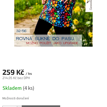
259 Kč
/ ks
214,05 Kč bez DPH
Měrná
Skladem
(4 ks)
cena:
Možnosti doručení