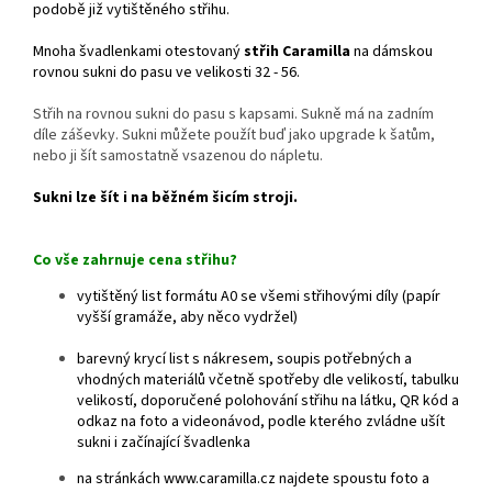
podobě již vytištěného střihu.
Mnoha švadlenkami otestovaný
střih Caramilla
na dámskou
rovnou sukni do pasu ve velikosti 32 - 56.
Střih na rovnou sukni do pasu s kapsami. Sukně má na zadním
díle záševky. Sukni můžete použít buď jako upgrade k šatům,
nebo ji šít samostatně vsazenou do nápletu.
Sukni lze šít i na běžném šicím stroji.
Co vše zahrnuje cena střihu?
vytištěný list formátu A0 se všemi střihovými díly (papír
vyšší gramáže, aby něco vydržel)
barevný krycí list s nákresem, soupis potřebných a
vhodných materiálů včetně spotřeby dle velikostí, tabulku
velikostí, doporučené polohování střihu na látku, QR kód a
odkaz na foto a videonávod, podle kterého zvládne ušít
sukni i začínající švadlenka
na stránkách www.caramilla.cz najdete spoustu foto a