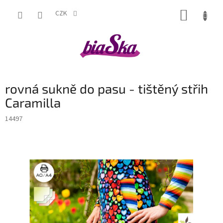
Přejít
NÁKUP
na
CZK
obsah
KOŠÍK
rovná sukně do pasu - tištěný střih
Caramilla
14497