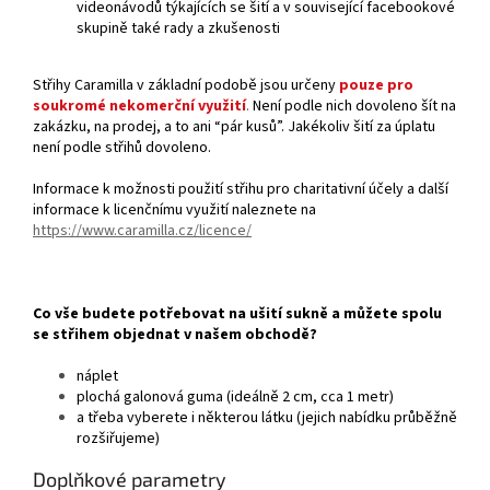
videonávodů týkajících se šití a v související facebookové
skupině také rady a zkušenosti
Střihy Caramilla v základní podobě jsou určeny
pouze pro
soukromé nekomerční využití
.
Není podle nich dovoleno šít na
zakázku, na prodej, a to ani “pár kusů”. Jakékoliv šití za úplatu
není podle střihů dovoleno.
Informace k možnosti použití střihu pro charitativní účely a další
informace k licenčnímu využití naleznete na
https://www.caramilla.cz/licence/
Co vše budete potřebovat na ušití sukně a můžete spolu
se střihem objednat v našem obchodě?
náplet
plochá galonová guma (ideálně 2 cm, cca 1 metr)
a třeba vyberete i některou látku (jejich nabídku průběžně
rozšiřujeme)
Doplňkové parametry