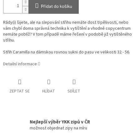
Přidat do košíku
Rády(i) šijete, ale na slepování střihu nemáte dost trpělivosti, nebo
vám chybí doma správná technika k vytištění a vhodné copycentrum
nemáte poblíž? V tom případě máme řešení v podobě již vytištěného
střihu.
Střih Caramilla na dámskou rovnou sukni do pasu ve velikosti 32 - 56.
Detailní informace
ZEPTAT SE
HLÍDAT
SDÍLET
Nejlepší výběr YKK zipů v ČR
možnost objednat zipy na míru