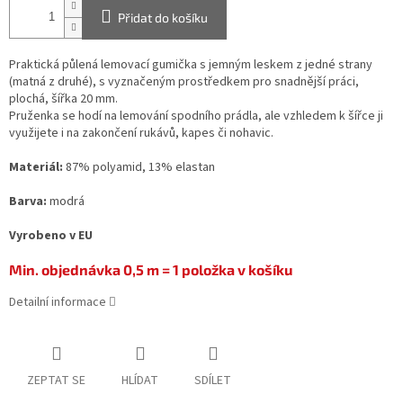
Přidat do košíku
Praktická půlená lemovací gumička s jemným leskem z jedné strany
(matná z druhé), s vyznačeným prostředkem pro snadnější práci,
plochá, šířka 20 mm.
Pruženka se hodí na lemování spodního prádla, ale vzhledem k šířce ji
využijete i na zakončení rukávů, kapes či nohavic.
Materiál:
87% polyamid, 13% elastan
Barva:
modrá
Vyrobeno v EU
Min. objednávka 0,5 m = 1 položka v košíku
Detailní informace
ZEPTAT SE
HLÍDAT
SDÍLET