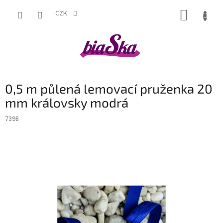
Přejít
NÁKUP
na
CZK
obsah
KOŠÍK
0,5 m půlená lemovací pruženka 20
mm královsky modrá
7398