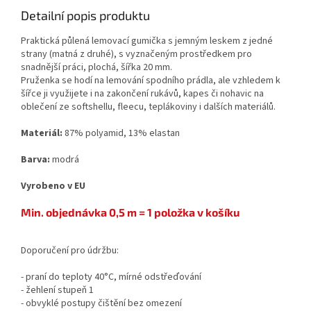
Detailní popis produktu
Praktická půlená lemovací gumička s jemným leskem z jedné
strany (matná z druhé), s vyznačeným prostředkem pro
snadnější práci, plochá, šířka 20 mm.
Pruženka se hodí na lemování spodního prádla, ale vzhledem k
šířce ji využijete i na zakončení rukávů, kapes či nohavic na
oblečení ze softshellu, fleecu, teplákoviny i dalších materiálů.
Materiál:
87% polyamid, 13% elastan
Barva:
modrá
Vyrobeno v EU
Min. objednávka 0,5 m = 1 položka v košíku
Doporučení pro údržbu:
- praní do teploty 40°C, mírné odstřeďování
- žehlení stupeň 1
- obvyklé postupy čištění bez omezení