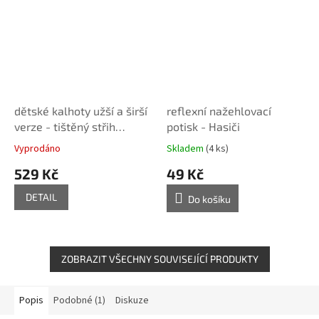
dětské kalhoty užší a širší
reflexní nažehlovací
verze - tištěný střih
potisk - Hasiči
Caramilla
Vyprodáno
Skladem
(4 ks)
529 Kč
49 Kč
DETAIL
Do košíku
ZOBRAZIT VŠECHNY SOUVISEJÍCÍ PRODUKTY
Popis
Podobné (1)
Diskuze