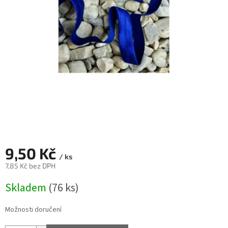
9,50 Kč
/ ks
7,85 Kč bez DPH
Měrná
Skladem
(76 ks)
cena:
Možnosti doručení