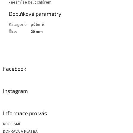
- nesmí se bělit chlórem
Doplňkové parametry
Kategorie
:
půlené
Šíře
:
20 mm
Z
á
p
a
Facebook
t
í
Instagram
Informace pro vás
KDO JSME
DOPRAVA A PLATBA