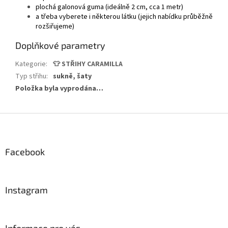
plochá galonová guma (ideálně 2 cm, cca 1 metr)
a třeba vyberete i některou látku (jejich nabídku průběžně
rozšiřujeme)
Doplňkové parametry
Kategorie
:
👕 STŘIHY CARAMILLA
Typ střihu
:
sukně, šaty
Položka byla vyprodána…
Z
á
p
a
Facebook
t
í
Instagram
Informace pro vás