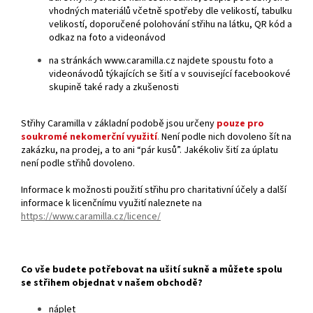
vhodných materiálů včetně spotřeby dle velikostí, tabulku
velikostí, doporučené polohování střihu na látku, QR kód a
odkaz na foto a videonávod
na stránkách www.caramilla.cz najdete spoustu foto a
videonávodů týkajících se šití a v související facebookové
skupině také rady a zkušenosti
Střihy Caramilla v základní podobě jsou určeny
pouze pro
soukromé nekomerční využití
.
Není podle nich dovoleno šít na
zakázku, na prodej, a to ani “pár kusů”. Jakékoliv šití za úplatu
není podle střihů dovoleno.
Informace k možnosti použití střihu pro charitativní účely a další
informace k licenčnímu využití naleznete na
https://www.caramilla.cz/licence/
Co vše budete potřebovat na ušití sukně a můžete spolu
se střihem objednat v našem obchodě?
náplet