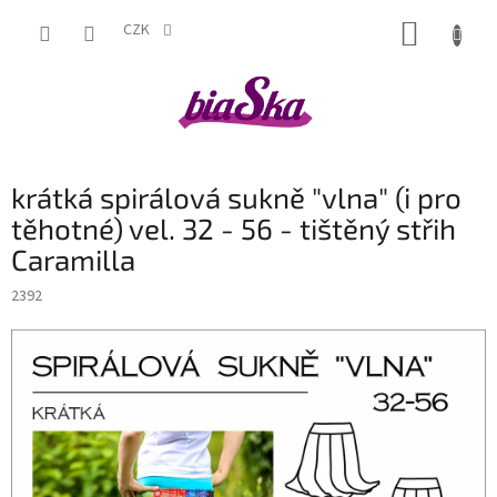
Přejít
NÁKUP
na
CZK
obsah
KOŠÍK
krátká spirálová sukně "vlna" (i pro
těhotné) vel. 32 - 56 - tištěný střih
Caramilla
2392