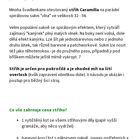
Mnoha švadlenkami otestovaný
střih Caramilla
na parádní
spirálovou sukni "vlna" ve velikosti 32 - 56.
Velmi populární sukně se spirálovým efektem, který vytváří
zajímavý "kanýrek" plný malých vlnek. Na boky není volná, dole
dělá efekt kanýrku. Lze šít jak jednobarevnou nebo z jednoho
druhu látek, tak různě barevné a patchworkové. Sukni lze nosit
též jako těhotenskou - je do pružného pasu, případně ji pod
bříškem můžete ještě mírně vykrojit. 7
Střih je určen pro pokročilé a je vhodné mít na šití
overlock
(kvůli zapravení obnitkou dole). V návodu je ukázán i
postup pro běžný šicí stroj.
Co vše zahrnuje cena střihu?
1 vytištěný list se všemi střihovými díly (papír vyšší
gramáže, aby něco vydržel)
barevný krycí list s nákresem sukně, soupis potřebných a