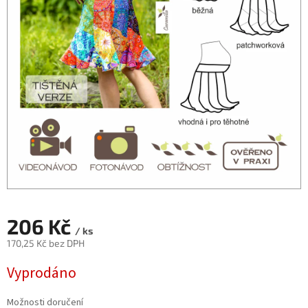
206 Kč
/ ks
170,25 Kč bez DPH
Měrná
Vyprodáno
cena:
Možnosti doručení