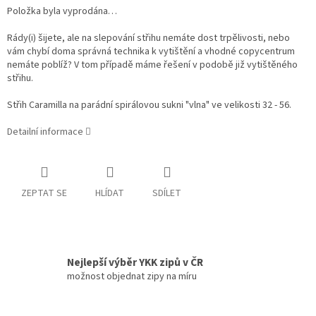
Položka byla vyprodána…
Rády(i) šijete, ale na slepování střihu nemáte dost trpělivosti, nebo
vám chybí doma správná technika k vytištění a vhodné copycentrum
nemáte poblíž? V tom případě máme řešení v podobě již vytištěného
střihu.
Střih Caramilla na parádní spirálovou sukni "vlna" ve velikosti 32 - 56.
Detailní informace
ZEPTAT SE
HLÍDAT
SDÍLET
Nejlepší výběr YKK zipů v ČR
možnost objednat zipy na míru