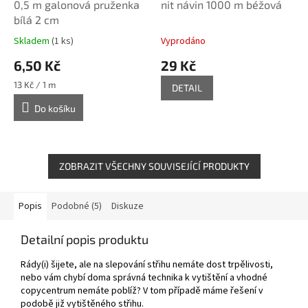
0,5 m galonová pruženka
nit návin 1000 m béžová
bílá 2 cm
Skladem
(1 ks)
Vyprodáno
6,50 Kč
29 Kč
Měrná
13 Kč / 1 m
DETAIL
cena:
Do košíku
ZOBRAZIT VŠECHNY SOUVISEJÍCÍ PRODUKTY
Popis
Podobné (5)
Diskuze
Detailní popis produktu
Rády(i) šijete, ale na slepování střihu nemáte dost trpělivosti,
nebo vám chybí doma správná technika k vytištění a vhodné
copycentrum nemáte poblíž? V tom případě máme řešení v
podobě již vytištěného střihu.