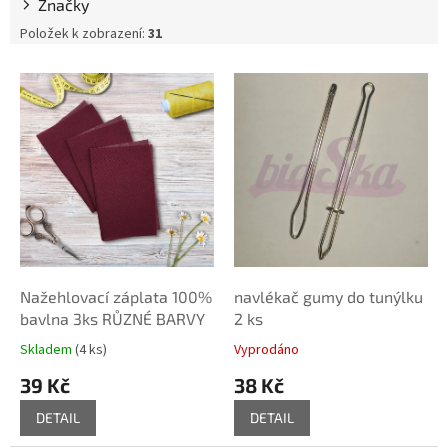
Značky
Položek k zobrazení:
31
V
ý
p
i
s
p
r
o
d
u
k
Nažehlovací záplata 100%
navlékač gumy do tunýlku
t
bavlna 3ks RŮZNÉ BARVY
2 ks
ů
Skladem
(4 ks)
Vyprodáno
39 Kč
38 Kč
DETAIL
DETAIL