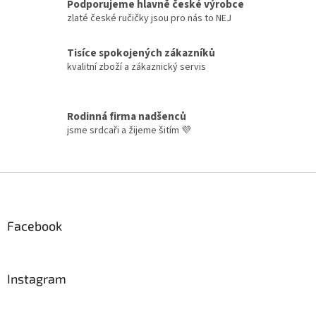
Podporujeme hlavně české výrobce
k
zlaté české ručičky jsou pro nás to NEJ
y
v
ý
Tisíce spokojených zákazníků
p
kvalitní zboží a zákaznický servis
i
s
u
Rodinná firma nadšenců
jsme srdcaři a žijeme šitím 💜
Z
á
p
a
Facebook
t
í
Instagram