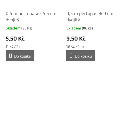
0,5 m perfopásek 5,5 cm,
0,5 m perfopásek 9 cm,
dvojitý
dvojitý
Skladem
(85 ks)
Skladem
(86 ks)
5,50 Kč
9,50 Kč
Měrná
Měrná
11 Kč / 1 m
19 Kč / 1 m
cena:
cena:
Do košíku
Do košíku