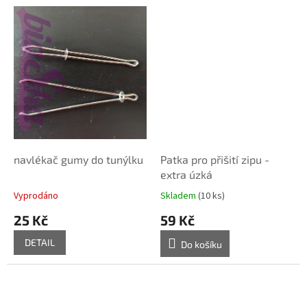
navlékač gumy do tunýlku
Patka pro přišití zipu -
extra úzká
Vyprodáno
Skladem
(10 ks)
25 Kč
59 Kč
DETAIL
Do košíku