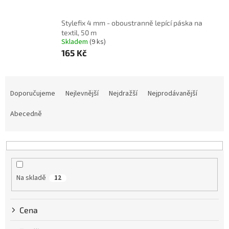
Stylefix 4 mm - oboustranně lepící páska na
textil, 50 m
Skladem
(9 ks)
165 Kč
Ř
a
Doporučujeme
Nejlevnější
Nejdražší
Nejprodávanější
z
e
Abecedně
n
í
p
r
o
Na skladě
12
d
u
k
Cena
t
ů