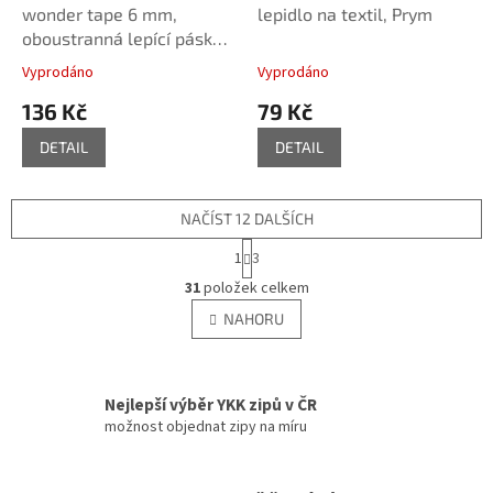
wonder tape 6 mm,
lepidlo na textil, Prym
oboustranná lepící páska,
Prym
Vyprodáno
Vyprodáno
136 Kč
79 Kč
DETAIL
DETAIL
NAČÍST 12 DALŠÍCH
S
1
3
t
O
r
31
položek celkem
v
á
l
NAHORU
n
á
k
d
o
v
a
á
c
Nejlepší výběr YKK zipů v ČR
n
í
možnost objednat zipy na míru
í
p
r
v