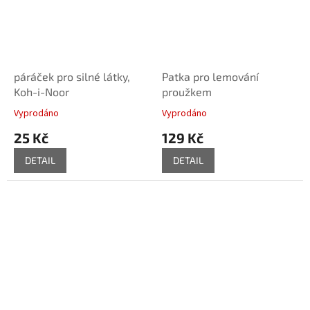
páráček pro silné látky,
Patka pro lemování
Koh-i-Noor
proužkem
Vyprodáno
Vyprodáno
25 Kč
129 Kč
DETAIL
DETAIL