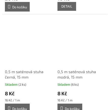
DETAIL
Do košíku
0,5 m saténová stuha
0,5 m saténová stuha
černá, 15 mm
modrá, 15 mm
Skladem
(2 ks)
Skladem
(6 ks)
8 Kč
8 Kč
Měrná
Měrná
16 Kč / 1 m
16 Kč / 1 m
cena:
cena:
Do košíku
Do košíku