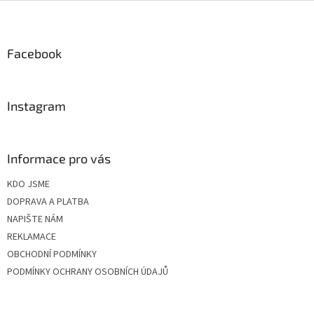
Z
á
p
a
Facebook
t
í
Instagram
Informace pro vás
KDO JSME
DOPRAVA A PLATBA
NAPIŠTE NÁM
REKLAMACE
OBCHODNÍ PODMÍNKY
PODMÍNKY OCHRANY OSOBNÍCH ÚDAJŮ