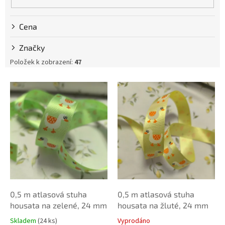
u
k
Cena
t
ů
Značky
Položek k zobrazení:
47
V
ý
p
i
s
p
r
o
d
u
k
0,5 m atlasová stuha
0,5 m atlasová stuha
t
housata na zelené, 24 mm
housata na žluté, 24 mm
ů
Skladem
(24 ks)
Vyprodáno