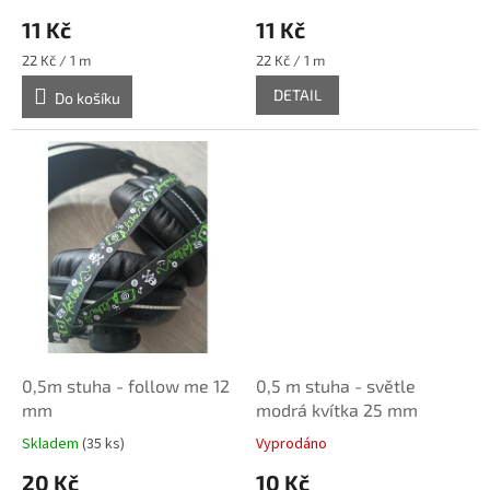
11 Kč
11 Kč
Měrná
Měrná
22 Kč / 1 m
22 Kč / 1 m
cena:
cena:
DETAIL
Do košíku
0,5m stuha - follow me 12
0,5 m stuha - světle
mm
modrá kvítka 25 mm
Skladem
(35 ks)
Vyprodáno
20 Kč
10 Kč