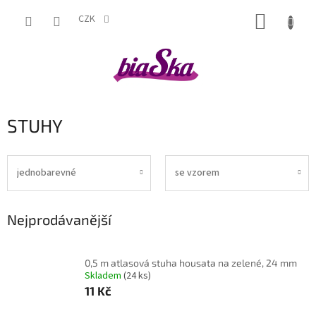
Přejít
NÁKUP
na
CZK
obsah
KOŠÍK
STUHY
jednobarevné
se vzorem
Nejprodávanější
0,5 m atlasová stuha housata na zelené, 24 mm
Skladem
(24 ks)
11 Kč