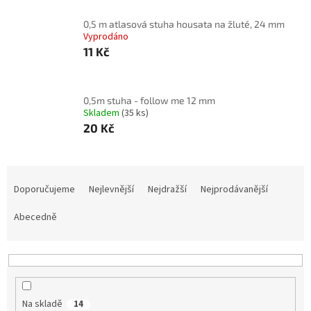
0,5 m atlasová stuha housata na žluté, 24 mm
Vyprodáno
11 Kč
0,5m stuha - follow me 12 mm
Skladem
(35 ks)
20 Kč
Ř
a
Doporučujeme
Nejlevnější
Nejdražší
Nejprodávanější
z
e
Abecedně
n
í
p
r
o
Na skladě
14
d