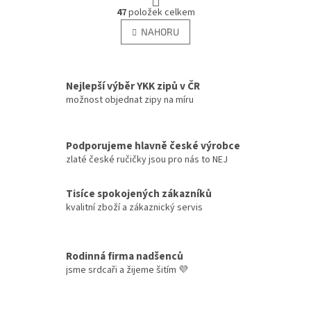
O
r
47
položek celkem
v
á
l
NAHORU
n
á
k
d
o
v
a
á
c
Nejlepší výběr YKK zipů v ČR
n
í
možnost objednat zipy na míru
í
p
r
v
Podporujeme hlavně české výrobce
k
zlaté české ručičky jsou pro nás to NEJ
y
v
ý
Tisíce spokojených zákazníků
p
kvalitní zboží a zákaznický servis
i
s
u
Rodinná firma nadšenců
jsme srdcaři a žijeme šitím 💜