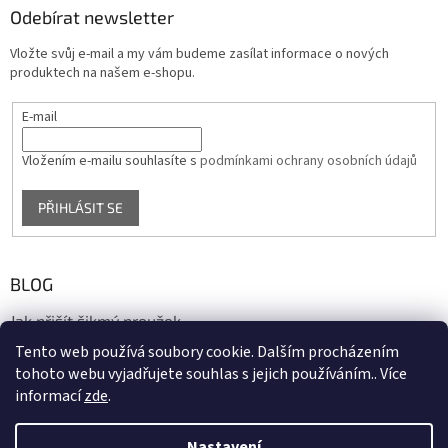
Odebírat newsletter
Vložte svůj e-mail a my vám budeme zasílat informace o nových
produktech na našem e-shopu.
E-mail
Vložením e-mailu souhlasíte s
podmínkami ochrany osobních údajů
PŘIHLÁSIT SE
BLOG
Jak přišít šikmý proužek
Tento web používá soubory cookie. Dalším procházením
17.10.2020
tohoto webu vyjadřujete souhlas s jejich používáním.. Více
informací
zde
.
Vytvořil Shoptet
Nastavení