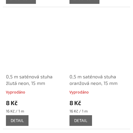
0,5 m saténová stuha
0,5 m saténová stuha
žlutá neon, 15 mm
oranžová neon, 15 mm
Vyprodáno
Vyprodáno
8 Kč
8 Kč
Měrná
Měrná
16 Kč / 1 m
16 Kč / 1 m
cena:
cena:
DETAIL
DETAIL