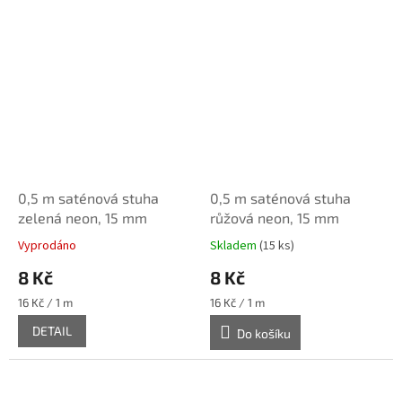
0,5 m saténová stuha
0,5 m saténová stuha
zelená neon, 15 mm
růžová neon, 15 mm
Vyprodáno
Skladem
(15 ks)
8 Kč
8 Kč
Měrná
Měrná
16 Kč / 1 m
16 Kč / 1 m
cena:
cena:
DETAIL
Do košíku