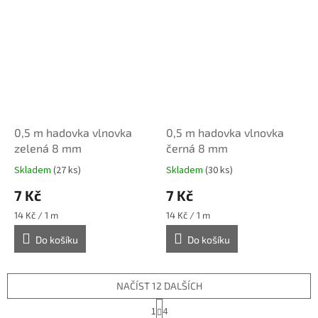
0,5 m hadovka vlnovka
0,5 m hadovka vlnovka
zelená 8 mm
černá 8 mm
Skladem
(27 ks)
Skladem
(30 ks)
7 Kč
7 Kč
Měrná
Měrná
14 Kč / 1 m
14 Kč / 1 m
cena:
cena:
Do košíku
Do košíku
NAČÍST 12 DALŠÍCH
S
1
4
t