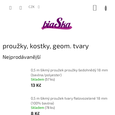
Přejít
NÁKUP
na
CZK
obsah
KOŠÍK
proužky, kostky, geom. tvary
Nejprodávanější
0,5 m šikmý proužek proužky šedohnědý 18 mm
(bavlna/polyester)
Skladem
(57 ks)
13 Kč
0,5 m šikmý proužek tvary fialovozelené 18 mm
(100% bavlna)
Skladem
(78 ks)
8 Kč