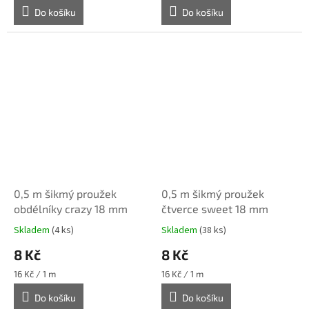
Do košíku
Do košíku
0,5 m šikmý proužek
0,5 m šikmý proužek
obdélníky crazy 18 mm
čtverce sweet 18 mm
Skladem
(4 ks)
Skladem
(38 ks)
8 Kč
8 Kč
Měrná
Měrná
16 Kč / 1 m
16 Kč / 1 m
cena:
cena:
Do košíku
Do košíku