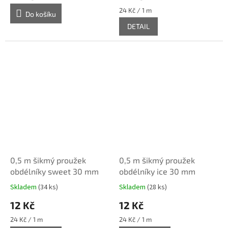
Měrná
24 Kč / 1 m
Do košíku
cena:
DETAIL
0,5 m šikmý proužek
0,5 m šikmý proužek
obdélníky sweet 30 mm
obdélníky ice 30 mm
Skladem
(34 ks)
Skladem
(28 ks)
12 Kč
12 Kč
Měrná
Měrná
24 Kč / 1 m
24 Kč / 1 m
cena:
cena: