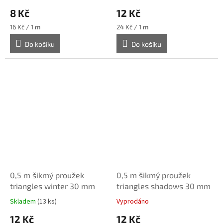
8 Kč
12 Kč
Měrná
Měrná
16 Kč / 1 m
24 Kč / 1 m
cena:
cena:
Do košíku
Do košíku
0,5 m šikmý proužek
0,5 m šikmý proužek
triangles winter 30 mm
triangles shadows 30 mm
Skladem
(13 ks)
Vyprodáno
12 Kč
12 Kč