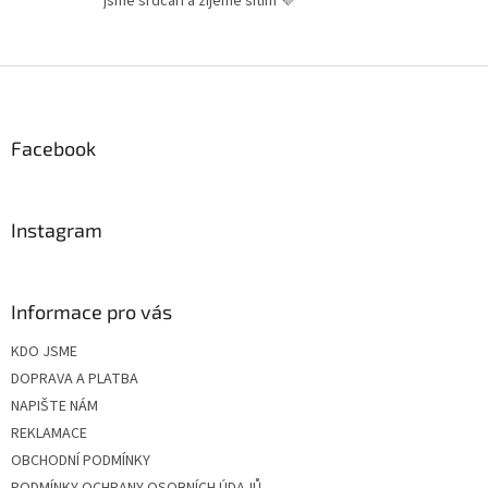
jsme srdcaři a žijeme šitím 💜
Z
á
p
a
Facebook
t
í
Instagram
Informace pro vás
KDO JSME
DOPRAVA A PLATBA
NAPIŠTE NÁM
REKLAMACE
OBCHODNÍ PODMÍNKY
PODMÍNKY OCHRANY OSOBNÍCH ÚDAJŮ