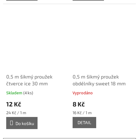
0,5 m šikmý proužek
0,5 m šikmý proužek
čtverce ice 30 mm
obdélníky sweet 18 mm
Skladem
(4 ks)
Vyprodáno
12 Kč
8 Kč
Měrná
Měrná
24 Kč / 1 m
16 Kč / 1 m
cena:
cena:
DETAIL
Do košíku