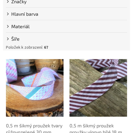
Značky
Hlavní barva
Materiál
Šíře
Položek k zobrazení:
67
V
ý
p
i
s
p
r
o
d
u
k
0,5 m šikmý proužek tvary
0,5 m šikmý proužek
t
růžovozelené 30 mm
proužky vínovo bílé 18 mm