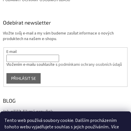
Odebírat newsletter
Vložte svůj e-mail a my vám budeme zasílat informace o nových
produktech na našem e-shopu.
E-mail
Vložením e-mailu souhlasíte s
podmínkami ochrany osobních údajů
PŘIHLÁSIT SE
BLOG
Jak přišít šikmý proužek
Tento web používá soubory cookie. Dalším procházením
17.10.2020
tohoto webu vyjadřujete souhlas s jejich používáním.. Více