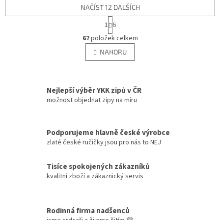
NAČÍST 12 DALŠÍCH
S
1
6
t
O
r
67
položek celkem
v
á
l
NAHORU
n
á
k
d
o
v
a
á
c
Nejlepší výběr YKK zipů v ČR
n
í
možnost objednat zipy na míru
í
p
r
v
Podporujeme hlavně české výrobce
k
zlaté české ručičky jsou pro nás to NEJ
y
v
ý
Tisíce spokojených zákazníků
p
kvalitní zboží a zákaznický servis
i
s
u
Rodinná firma nadšenců