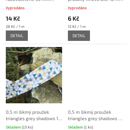
ů
(100% bavlna)
(bavlna/polyester)
Vyprodáno
Vyprodáno
14 Kč
6 Kč
Měrná
Měrná
28 Kč / 1 m
12 Kč / 1 m
cena:
cena:
DETAIL
DETAIL
0,5 m šikmý proužek
0,5 m šikmý proužek
triangles grey shadows 18
triangles grey shadows 30
mm
mm
Skladem
(15 ks)
Skladem
(1 ks)