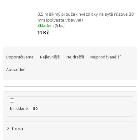
0,5 m šikmý proužek hvězdičky na sytě růžové 30
mm (polyester/bavlna)
Skladem
(5 ks)
11 Kč
Ř
a
Doporučujeme
Nejlevnější
Nejdražší
Nejprodávanější
z
e
Abecedně
n
í
p
r
o
Na skladě
50
d
u
k
Cena
t
ů