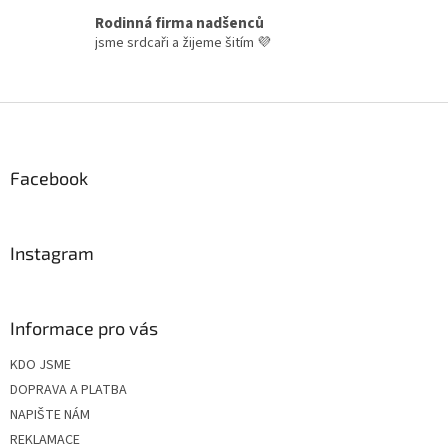
p
i
Rodinná firma nadšenců
s
jsme srdcaři a žijeme šitím 💜
u
Z
á
p
a
Facebook
t
í
Instagram
Informace pro vás
KDO JSME
DOPRAVA A PLATBA
NAPIŠTE NÁM
REKLAMACE