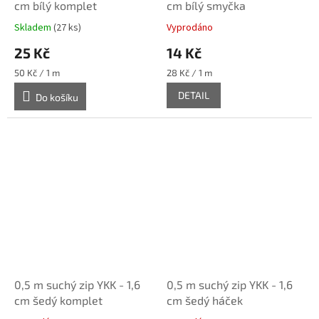
cm bílý komplet
cm bílý smyčka
Skladem
(27 ks)
Vyprodáno
25 Kč
14 Kč
Měrná
Měrná
50 Kč / 1 m
28 Kč / 1 m
cena:
cena:
DETAIL
Do košíku
0,5 m suchý zip YKK - 1,6
0,5 m suchý zip YKK - 1,6
cm šedý komplet
cm šedý háček