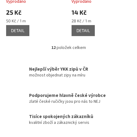
Vyprodáno
Vyprodáno
25 Kč
14 Kč
Měrná
Měrná
50 Kč / 1 m
28 Kč / 1 m
cena:
cena:
DETAIL
DETAIL
12
položek celkem
O
v
l
á
Nejlepší výběr YKK zipů v ČR
d
možnost objednat zipy na míru
a
c
í
Podporujeme hlavně české výrobce
p
zlaté české ručičky jsou pro nás to NEJ
r
v
k
Tisíce spokojených zákazníků
y
kvalitní zboží a zákaznický servis
v
ý