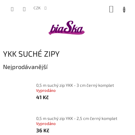
Přejít
NÁKUP
na
CZK
obsah
KOŠÍK
YKK SUCHÉ ZIPY
Nejprodávanější
0,5 m suchý zip YKK - 3 cm černý komplet
Vyprodáno
41 Kč
0,5 m suchý zip YKK - 2,5 cm černý komplet
Vyprodáno
36 Kč