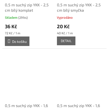
0,5 m suchý zip YKK - 2,5
0,5 m suchý zip YKK - 2,5
cm bílý komplet
cm bílý smyčka
Skladem
(29 ks)
Vyprodáno
36 Kč
20 Kč
Měrná
Měrná
72 Kč / 1 m
40 Kč / 1 m
cena:
cena:
DETAIL
Do košíku
0,5 m suchý zip YKK - 1,6
0,5 m suchý zip YKK - 1,6