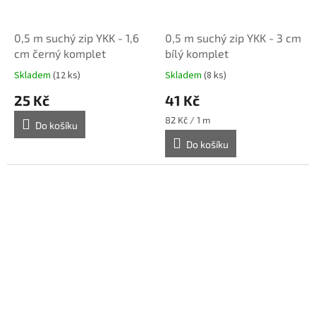
0,5 m suchý zip YKK - 1,6
0,5 m suchý zip YKK - 3 cm
cm černý komplet
bílý komplet
Skladem
(12 ks)
Skladem
(8 ks)
25 Kč
41 Kč
Měrná
82 Kč / 1 m
Do košíku
cena:
Do košíku