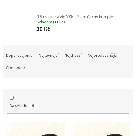
0,5 m suchý zip YKK - 2 cm černý komplet
Skladem
(11 ks)
30 Kč
Ř
a
Doporučujeme
Nejlevnější
Nejdražší
Nejprodávanější
z
e
Abecedně
n
í
p
r
o
Na skladě
6
d
u
k
V
t
ý
ů
p