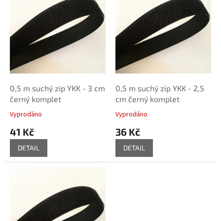
i
s
p
r
o
d
u
k
0,5 m suchý zip YKK - 3 cm
0,5 m suchý zip YKK - 2,5
t
černý komplet
cm černý komplet
ů
Vyprodáno
Vyprodáno
41 Kč
36 Kč
DETAIL
DETAIL