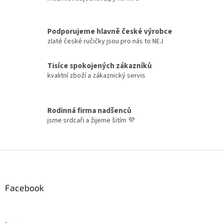
í
p
r
v
Podporujeme hlavně české výrobce
k
zlaté české ručičky jsou pro nás to NEJ
y
v
ý
Tisíce spokojených zákazníků
p
kvalitní zboží a zákaznický servis
i
s
u
Rodinná firma nadšenců
jsme srdcaři a žijeme šitím 💜
Z
á
p
a
Facebook
t
í