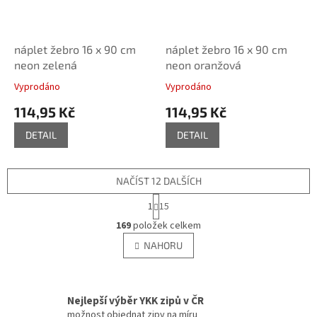
náplet žebro 16 x 90 cm
náplet žebro 16 x 90 cm
neon zelená
neon oranžová
Vyprodáno
Vyprodáno
114,95 Kč
114,95 Kč
DETAIL
DETAIL
NAČÍST 12 DALŠÍCH
S
1
15
t
O
r
169
položek celkem
v
á
l
NAHORU
n
á
k
d
o
v
a
á
c
Nejlepší výběr YKK zipů v ČR
n
í
možnost objednat zipy na míru