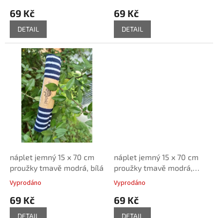
69 Kč
69 Kč
DETAIL
DETAIL
náplet jemný 15 x 70 cm
náplet jemný 15 x 70 cm
proužky tmavě modrá, bílá
proužky tmavě modrá,
světle modrá
Vyprodáno
Vyprodáno
69 Kč
69 Kč
DETAIL
DETAIL