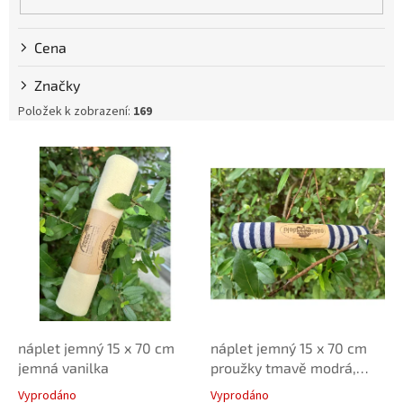
u
k
Cena
t
ů
Značky
Položek k zobrazení:
169
V
ý
p
i
s
p
r
o
d
u
k
náplet jemný 15 x 70 cm
náplet jemný 15 x 70 cm
t
jemná vanilka
proužky tmavě modrá,
ů
šedá
Vyprodáno
Vyprodáno