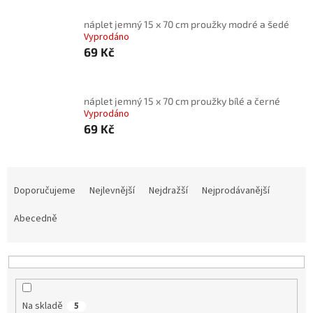
náplet jemný 15 x 70 cm proužky modré a šedé
Vyprodáno
69 Kč
náplet jemný 15 x 70 cm proužky bílé a černé
Vyprodáno
69 Kč
Ř
a
Doporučujeme
Nejlevnější
Nejdražší
Nejprodávanější
z
e
Abecedně
n
í
p
r
o
Na skladě
5
d