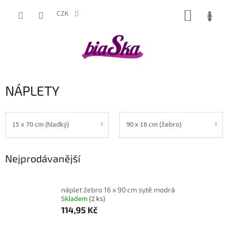
Přejít
NÁKUP
na
CZK
obsah
KOŠÍK
NÁPLETY
15 x 70 cm (hladký)
90 x 16 cm (žebro)
Nejprodávanější
náplet žebro 16 x 90 cm sytě modrá
Skladem
(2 ks)
114,95 Kč