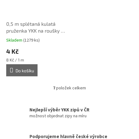
0,5 m splétaná kulatá
pruženka YKK na roušky 3
mm
Skladem
(1279 ks)
4 Kč
Měrná
8 Kč / 1 m
cena:
Do košíku
7
položek celkem
O
v
l
á
Nejlepší výběr YKK zipů v ČR
d
možnost objednat zipy na míru
a
c
í
Podporujeme hlavně české výrobce
p