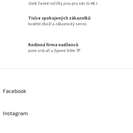
zlaté české ručičky jsou pro nás to NEJ
r
v
k
Tisíce spokojených zákazníků
y
kvalitní zboží a zákaznický servis
v
ý
p
i
Rodinná firma nadšenců
s
jsme srdcaři a žijeme šitím 💜
u
Z
á
p
a
Facebook
t
í
Instagram