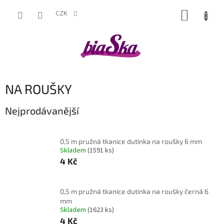
Přejít
NÁKUP
na
CZK
obsah
KOŠÍK
NA ROUŠKY
Nejprodávanější
0,5 m pružná tkanice dutinka na roušky 6 mm
Skladem
(1591 ks)
4 Kč
0,5 m pružná tkanice dutinka na roušky černá 6
mm
Skladem
(1623 ks)
4 Kč