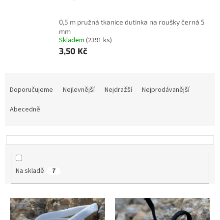
0,5 m pružná tkanice dutinka na roušky černá 5
mm
Skladem
(2391 ks)
3,50 Kč
Ř
a
Doporučujeme
Nejlevnější
Nejdražší
Nejprodávanější
z
e
Abecedně
n
í
p
r
o
Na skladě
7
d
u
k
V
t
ý
ů
p