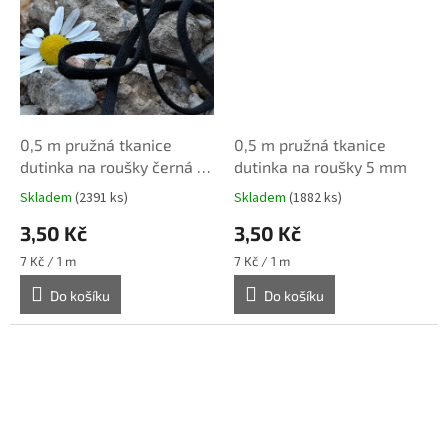
0,5 m pružná tkanice
0,5 m pružná tkanice
dutinka na roušky černá 5
dutinka na roušky 5 mm
mm
Skladem
(2391 ks)
Skladem
(1882 ks)
3,50 Kč
3,50 Kč
Měrná
Měrná
7 Kč / 1 m
7 Kč / 1 m
cena:
cena:
Do košíku
Do košíku