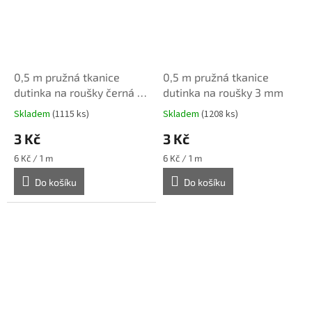
0,5 m pružná tkanice
0,5 m pružná tkanice
dutinka na roušky černá 3
dutinka na roušky 3 mm
mm
Skladem
(1115 ks)
Skladem
(1208 ks)
3 Kč
3 Kč
Měrná
Měrná
6 Kč / 1 m
6 Kč / 1 m
cena:
cena:
Do košíku
Do košíku