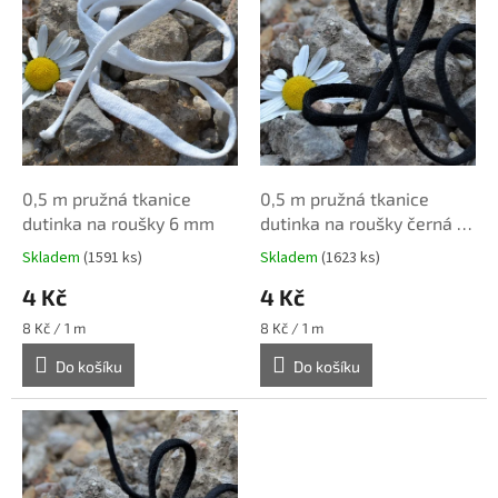
i
s
p
r
o
d
u
k
0,5 m pružná tkanice
0,5 m pružná tkanice
t
dutinka na roušky 6 mm
dutinka na roušky černá 6
ů
mm
Skladem
(1591 ks)
Skladem
(1623 ks)
4 Kč
4 Kč
Měrná
Měrná
8 Kč / 1 m
8 Kč / 1 m
cena:
cena:
Do košíku
Do košíku