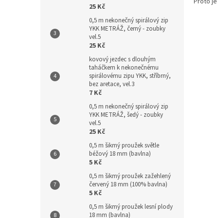
Proto je
25 Kč
0,5 m nekonečný spirálový zip
YKK METRÁŽ, černý - zoubky
vel.5
25 Kč
kovový jezdec s dlouhým
taháčkem k nekonečnému
spirálovému zipu YKK, stříbrný,
bez aretace, vel.3
7 Kč
0,5 m nekonečný spirálový zip
YKK METRÁŽ, šedý - zoubky
vel.5
25 Kč
0,5 m šikmý proužek světle
béžový 18 mm (bavlna)
5 Kč
0,5 m šikmý proužek zažehlený
červený 18 mm (100% bavlna)
5 Kč
0,5 m šikmý proužek lesní plody
18 mm (bavlna)