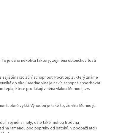
. To je dáno několika faktory, zejména obloučkovitostí
e zajištěna izolační schopnost. Pocit tepla, který známe
uniká do okolí. Merino vlna je navíc schopná absorbovat
 tepla, které produkují vlněná vlákna Merino ( tzv.
honásobně vyšší. Výhodou je také to, že vlna Merino je
dci, zejména moly, dále také mohou trpět na
íklad na ramenou pod popruhy od batohů, v podpaží atd.)