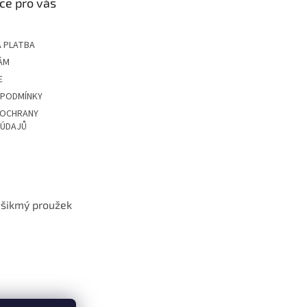
ce pro vás
 PLATBA
ÁM
E
 PODMÍNKY
 OCHRANY
 ÚDAJŮ
t šikmý proužek