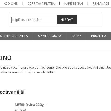
KDO JSME
DOPRAVA A PLATBA
NAPIŠTE NÁM
REKLAMACE
HLEDAT
STŘIHY CARAMILLA
ŠIKMÉ PROUŽKY
LÁTKY
PRUŽENKY
INO
je název plemena
ovce domácí
ceněného pro svou vysoce kvalitní
vlnu
. Je
 látka nesoucí shodný název - MERINO.
odávanější
MERINO vlna 220g -
cihlová