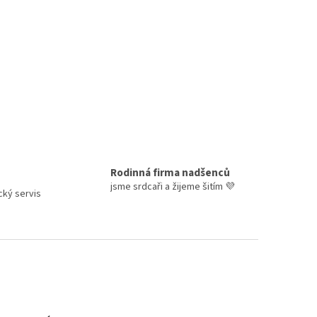
Rodinná firma nadšenců
jsme srdcaři a žijeme šitím 💜
ický servis