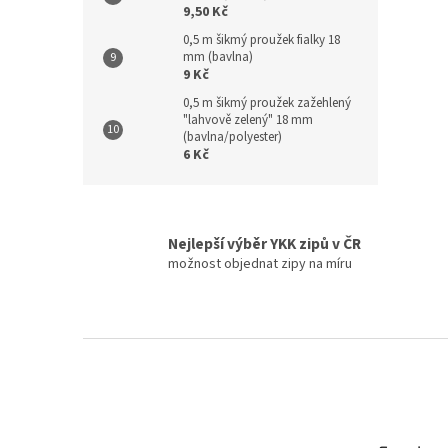
9,50 Kč
0,5 m šikmý proužek fialky 18
mm (bavlna)
9 Kč
0,5 m šikmý proužek zažehlený
"lahvově zelený" 18 mm
(bavlna/polyester)
6 Kč
Nejlepší výběr YKK zipů v ČR
možnost objednat zipy na míru
Z
á
p
a
t