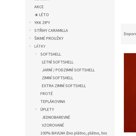
n
AKCE
e
l
☀️ LÉTO
YKK ZIPY
Ř
STŘIHY CARAMILLA
a
Dopor
ŠIKMÉ PROUŽKY
z
e
LÁTKY
V
n
SOFTSHELL
ý
í
LETNÍ SOFTSHELL
p
p
JARNÍ / PODZIMNÍ SOFTSHELL
i
r
ZIMNÍ SOFTSHELL
s
o
EXTRA ZIMNÍ SOFTSHELL
p
d
r
u
FROTÉ
o
k
TEPLÁKOVINA
d
t
ÚPLETY
u
ů
JEDNOBAREVNÉ
k
VZOROVANÉ
t
ů
100% BAVLNA (bio plátno, plátno, bio