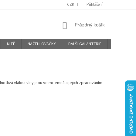
OBCHODNÍ PODMÍNKY
PODMÍNKY OCHRANY OSOBNÍCH ÚDAJŮ
CZK
Přihlášení
NÁKUPNÍ
Prázdný košík
KOŠÍK
NITĚ
NAŽEHLOVAČKY
DALŠÍ GALANTERIE
BLOG
dnotlivá vlákna vlny jsou velmi jemná a jejich zpracováním