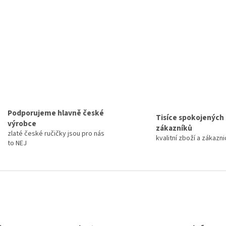
Podporujeme hlavně české
Tisíce spokojených
výrobce
zákazníků
zlaté české ručičky jsou pro nás
kvalitní zboží a zákazn
to NEJ