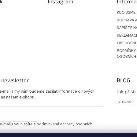
k
Instagram
Informa
KDO JSME
DOPRAVA A
NAPIŠTE N
REKLAMAC
OBCHODNÍ
PODMÍNKY
OSOBNÍCH
 newsletter
BLOG
 e-mail a my vám budeme zasílat informace o nových
Jak přiší
 na našem e-shopu.
17.10.2020
e-mailu souhlasíte s
podmínkami ochrany osobních