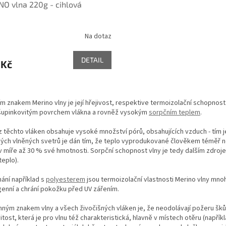
O vlna 220g - cihlová
Na dotaz
DETAIL
 Kč
O
v
m znakem Merino vlny je její hřejivost, respektive termoizolační schopnost
l
 šupinkovitým povrchem vlákna a rovněž vysokým
sorpčním teplem
.
á
d
 z těchto vláken obsahuje vysoké množství pórů, obsahujících vzduch - tím j
a
kých vlněných svetrů je dán tím, že teplo vyprodukované člověkem téměř ne
c
v míře až 30 % své hmotnosti. Sorpční schopnost vlny je tedy dalším zdrojem
í
teplo).
p
r
ání například s
polyesterem
jsou termoizolační vlastnosti Merino vlny mno
v
genní a chrání pokožku před UV zářením.
k
y
ným znakem vlny a všech živočišných vláken je, že neodolávají požeru šků
v
tost, která je pro vlnu též charakteristická, hlavně v místech otěru (např
ý