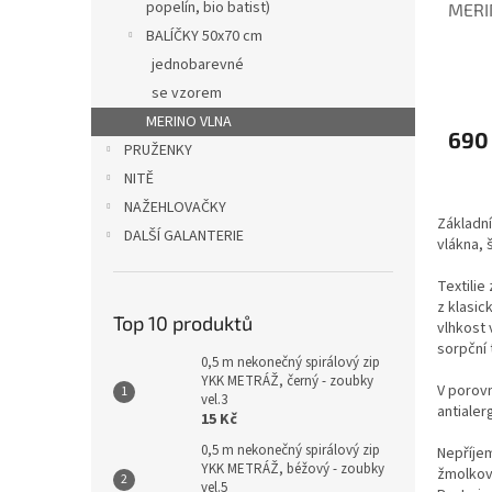
popelín, bio batist)
MERIN
BALÍČKY 50x70 cm
jednobarevné
se vzorem
MERINO VLNA
690
PRUŽENKY
NITĚ
NAŽEHLOVAČKY
Základní
DALŠÍ GALANTERIE
vlákna,
Textilie
z klasic
Top 10 produktů
vlhkost 
sorpční 
0,5 m nekonečný spirálový zip
YKK METRÁŽ, černý - zoubky
V porovn
vel.3
antialer
15 Kč
0,5 m nekonečný spirálový zip
Nepříjem
YKK METRÁŽ, béžový - zoubky
žmolkovi
vel.5