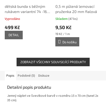
dětská bunda s běžným
0,5 m půlená lemovací
rukávem variantní 74 -164
pruženka 20 mm fialová
- tištěný střih Caramilla
Vyprodáno
Skladem
(47 ks)
499 Kč
9,50 Kč
Měrná
19 Kč / 1 m
DETAIL
cena:
Do košíku
ZOBRAZIT VŠECHNY SOUVISEJÍCÍ PRODUKTY
Popis
Podobné (5)
Diskuze
Detailní popis produktu
Jemný náplet ve švestkové barvě v rozměru 15 x 70 cm (tunel 2x
35 cm).