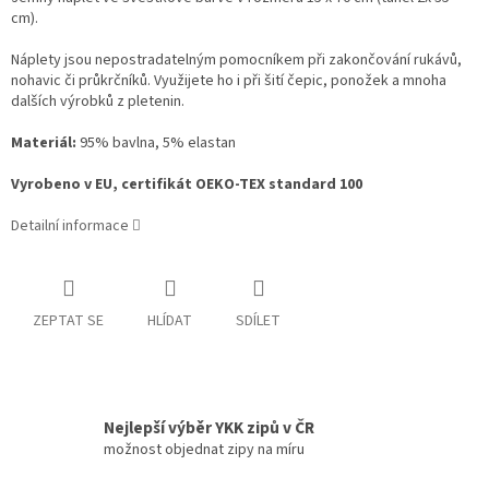
cm).
Náplety jsou nepostradatelným pomocníkem při zakončování rukávů,
nohavic či průkrčníků. Využijete ho i při šití čepic, ponožek a mnoha
dalších výrobků z pletenin.
Materiál:
95% bavlna, 5% elastan
Vyrobeno v EU, certifikát OEKO-TEX standard 100
Detailní informace
ZEPTAT SE
HLÍDAT
SDÍLET
Nejlepší výběr YKK zipů v ČR
možnost objednat zipy na míru