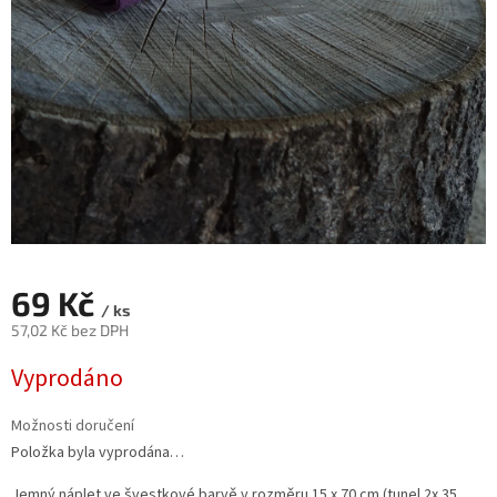
69 Kč
/ ks
57,02 Kč bez DPH
Měrná
Vyprodáno
cena:
Možnosti doručení
Položka byla vyprodána…
Jemný náplet ve švestkové barvě v rozměru 15 x 70 cm (tunel 2x 35