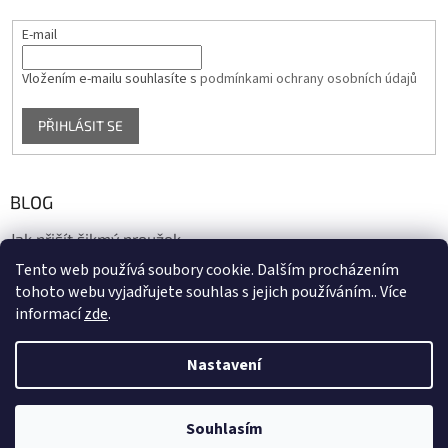
E-mail
Vložením e-mailu souhlasíte s
podmínkami ochrany osobních údajů
PŘIHLÁSIT SE
BLOG
Jak přišít šikmý proužek
Tento web používá soubory cookie. Dalším procházením
17.10.2020
tohoto webu vyjadřujete souhlas s jejich používáním.. Více
informací
zde
.
Vytvořil Shoptet
Nastavení
Copyright 2026
biaska.cz
. Všechna práva vyhrazena.
Upravit
Souhlasím
nastavení cookies