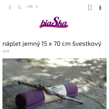
Přejít
NÁKUP
na
CZK
obsah
KOŠÍK
náplet jemný 15 x 70 cm švestkový
2133