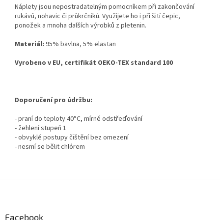
Náplety jsou nepostradatelným pomocníkem při zakončování
rukávů, nohavic či průkrčníků. Využijete ho i při šití čepic,
ponožek a mnoha dalších výrobků z pletenin.
Materiál:
95% bavlna, 5% elastan
Vyrobeno v EU, certifikát OEKO-TEX standard 100
Doporučení pro údržbu:
- praní do teploty 40°C, mírné odstřeďování
- žehlení stupeň 1
- obvyklé postupy čištění bez omezení
- nesmí se bělit chlórem
Z
á
p
a
Facebook