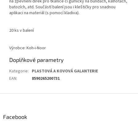
na zpevnění dírek pro tkanice či gumičky na bundách, kalhotách,
batozích, atd. Součástí balení jsou i kleštičky pro snadnou
aplikaci na materiál (s pomocí kladiva).
20 ks v balení
Výrobce: Koh-i-Noor
Doplňkové parametry
Kategorie
:
PLASTOVÁ A KOVOVÁ GALANTERIE
EAN
:
8590265200731
Z
á
p
a
Facebook
t
í