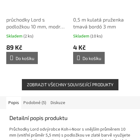
průchodky Lord s
0,5 m kulatá pruženka
podložkou 10 mm, modrý
tmavá bordó 3 mm
lak, 20 ks
Skladem
(2 ks)
Skladem
(10 ks)
89 Kč
4 Kč
Do košíku
Do košíku
ZOBRAZIT VŠECHNY SOUVISEJÍCÍ PRODUKTY
Popis
Podobné (5)
Diskuze
Detailní popis produktu
Průchodky Lord odvýrobce Koh-i-Noor s vnějším průměrem 10
mm (vnitřní průměr 5,5 mm) s podložkou ve zlaté barvě využijete