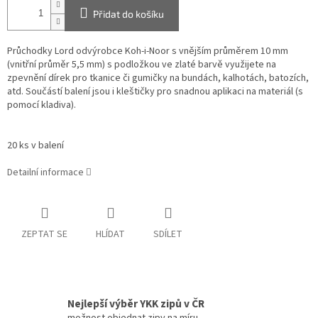
Přidat do košíku
Průchodky Lord odvýrobce Koh-i-Noor s vnějším průměrem 10 mm
(vnitřní průměr 5,5 mm) s podložkou ve zlaté barvě využijete na
zpevnění dírek pro tkanice či gumičky na bundách, kalhotách, batozích,
atd. Součástí balení jsou i kleštičky pro snadnou aplikaci na materiál (s
pomocí kladiva).
20 ks v balení
Detailní informace
ZEPTAT SE
HLÍDAT
SDÍLET
Nejlepší výběr YKK zipů v ČR