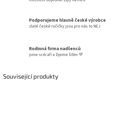
možnost objednat zipy na míru
Podporujeme hlavně české výrobce
zlaté české ručičky jsou pro nás to NEJ
Rodinná firma nadšenců
jsme srdcaři a žijeme šitím 💜
Související produkty