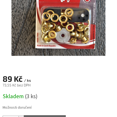
89 Kč
/ ks
73,55 Kč bez DPH
Měrná
Skladem
(3 ks)
cena:
Možnosti doručení