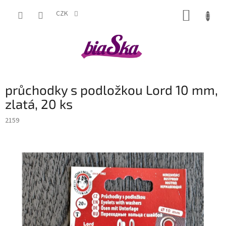
Přejít
NÁKUP
na
CZK
obsah
KOŠÍK
průchodky s podložkou Lord 10 mm,
zlatá, 20 ks
2159