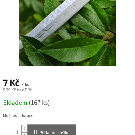
7 Kč
/ ks
5,79 Kč bez DPH
Měrná
Skladem
(167 ks)
cena:
Možnosti doručení
Přidat do košíku