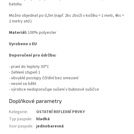
batohu.
Možno objednat po 0,5m (např. 2ks zboží v košíku = 1 metr, 4ks =
2 metry atd.)
Materiál:
100% polyester
Vyrobeno v EU
Doporučení pro údržbu:
- praní do teploty 30°C
- žehlení stupeň 1
- obvyklé postupy čištění bez omezení
- nesmí se bělit
- výrobce nedoporučuje sušení v bubnové sušičce
Doplňkové parametry
Kategorie
:
OSTATNÍ REFLEXNÍ PRVKY
Typ paspule
:
hladká
Vzor paspule
:
jednobarevná