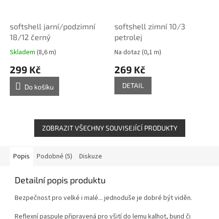
softshell jarní/podzimní
softshell zimní 10/3
18/12 černý
petrolej
Skladem
(8,6 m)
Na dotaz
(0,1 m)
299 Kč
269 Kč
DETAIL
Do košíku
ZOBRAZIT VŠECHNY SOUVISEJÍCÍ PRODUKTY
Popis
Podobné (5)
Diskuze
Detailní popis produktu
Bezpečnost pro velké i malé... jednoduše je dobré být viděn.
Reflexní paspule připravená pro všití do lemu kalhot, bund či