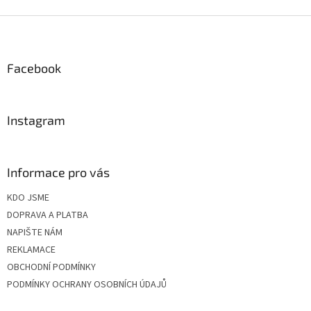
Z
á
p
a
Facebook
t
í
Instagram
Informace pro vás
KDO JSME
DOPRAVA A PLATBA
NAPIŠTE NÁM
REKLAMACE
OBCHODNÍ PODMÍNKY
PODMÍNKY OCHRANY OSOBNÍCH ÚDAJŮ