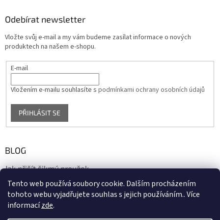
Odebírat newsletter
Vložte svůj e-mail a my vám budeme zasílat informace o nových
produktech na našem e-shopu.
E-mail
Vložením e-mailu souhlasíte s
podmínkami ochrany osobních údajů
PŘIHLÁSIT SE
BLOG
Jak přišít šikmý proužek
Tento web používá soubory cookie. Dalším procházením
17.10.2020
tohoto webu vyjadřujete souhlas s jejich používáním.. Více
informací
zde
.