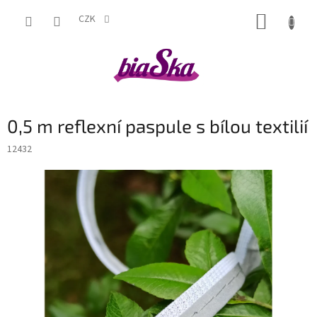
Přejít
NÁKUP
na
CZK
obsah
KOŠÍK
0,5 m reflexní paspule s bílou textilií
12432