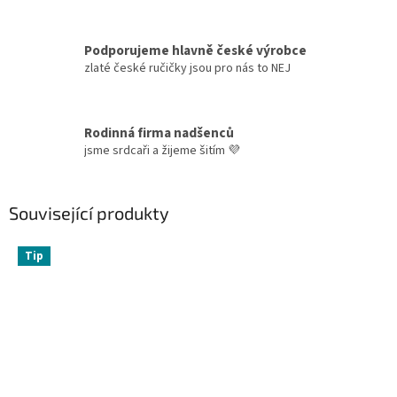
Podporujeme hlavně české výrobce
zlaté české ručičky jsou pro nás to NEJ
Rodinná firma nadšenců
jsme srdcaři a žijeme šitím 💜
Související produkty
Tip