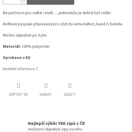
Bezpečnost pro velké i malé .... jednoduše je dobré být viděn
Reflexní paspule připravená pro všití do lemu kalhot, bund či batohu.
Možno objednat po 0,5m
Materiál:
100% polyester
Vyrobeno v EU
Detailní informace
ZEPTAT SE
HLÍDAT
SDÍLET
Nejlepší výběr YKK zipů v ČR
možnost objednat zipy na míru