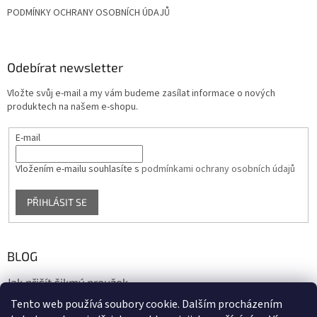
PODMÍNKY OCHRANY OSOBNÍCH ÚDAJŮ
Odebírat newsletter
Vložte svůj e-mail a my vám budeme zasílat informace o nových
produktech na našem e-shopu.
E-mail
Vložením e-mailu souhlasíte s
podmínkami ochrany osobních údajů
PŘIHLÁSIT SE
BLOG
Jak přišít šikmý proužek
Tento web používá soubory cookie. Dalším procházením
17.10.2020