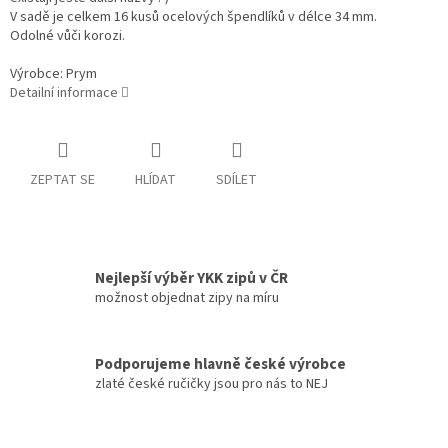
V sadě je celkem 16 kusů ocelových špendlíků v délce 34 mm.
Odolné vůči korozi.
Výrobce: Prym
Detailní informace
ZEPTAT SE
HLÍDAT
SDÍLET
Nejlepší výběr YKK zipů v ČR
možnost objednat zipy na míru
Podporujeme hlavně české výrobce
zlaté české ručičky jsou pro nás to NEJ