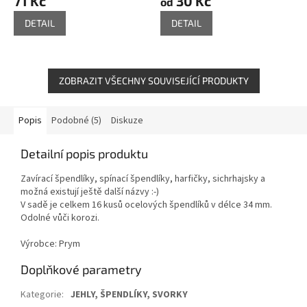
71 Kč
30 Kč
od
DETAIL
DETAIL
ZOBRAZIT VŠECHNY SOUVISEJÍCÍ PRODUKTY
Popis
Podobné (5)
Diskuze
Detailní popis produktu
Zavírací špendlíky, spínací špendlíky, harfičky, sichrhajsky a
možná existují ještě další názvy :-)
V sadě je celkem 16 kusů ocelových špendlíků v délce 34 mm.
Odolné vůči korozi.
Výrobce: Prym
Doplňkové parametry
Kategorie
:
JEHLY, ŠPENDLÍKY, SVORKY