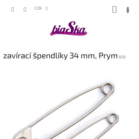
Přejít
NÁKUP
na
CZK
obsah
KOŠÍK
zavírací špendlíky 34 mm, Prym
820