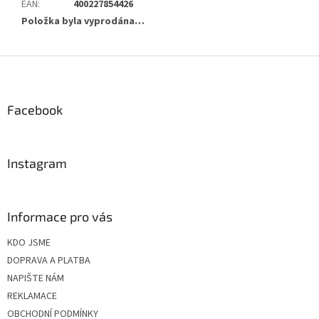
EAN
:
400227854426
Položka byla vyprodána…
Z
á
p
a
Facebook
t
í
Instagram
Informace pro vás
KDO JSME
DOPRAVA A PLATBA
NAPIŠTE NÁM
REKLAMACE
OBCHODNÍ PODMÍNKY