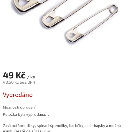
49 Kč
/ ks
40,50 Kč bez DPH
Měrná
Vyprodáno
cena:
Možnosti doručení
Položka byla vyprodána…
Zavírací špendlíky, spínací špendlíky, harfičky, sichrhajsky a možná
existují ještě další názvy :-)