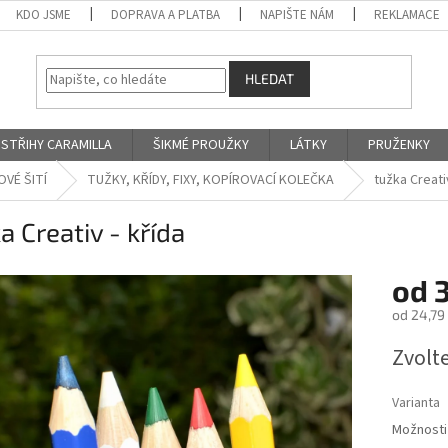
KDO JSME
DOPRAVA A PLATBA
NAPIŠTE NÁM
REKLAMACE
HLEDAT
STŘIHY CARAMILLA
ŠIKMÉ PROUŽKY
LÁTKY
PRUŽENKY
VÉ ŠITÍ
TUŽKY, KŘÍDY, FIXY, KOPÍROVACÍ KOLEČKA
tužka Creativ
a Creativ - křída
od
od
24,79
Měrná
Zvolt
cena:
Varianta
Možnosti