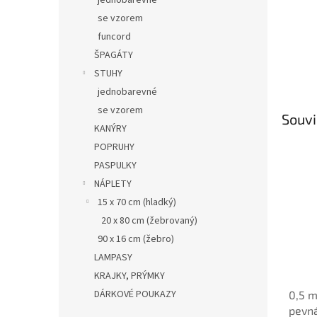
jednobarevné
se vzorem
funcord
ŠPAGÁTY
STUHY
jednobarevné
se vzorem
Souvi
KANÝRY
POPRUHY
PASPULKY
NÁPLETY
15 x 70 cm (hladký)
20 x 80 cm (žebrovaný)
90 x 16 cm (žebro)
LAMPASY
KRAJKY, PRÝMKY
DÁRKOVÉ POUKAZY
0,5 m
pevn