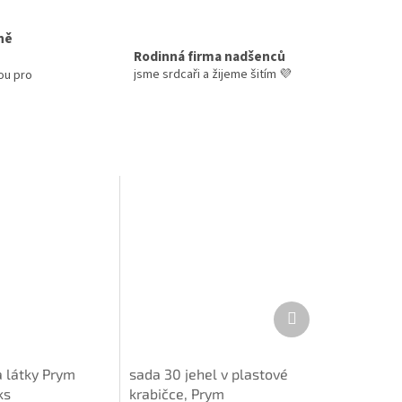
ně
Rodinná firma nadšenců
jsme srdcaři a žijeme šitím 💜
ou pro
Další
produkt
a látky Prym
sada 30 jehel v plastové
ks
krabičce, Prym