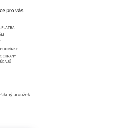
ce pro vás
 PLATBA
ÁM
E
 PODMÍNKY
 OCHRANY
 ÚDAJŮ
t šikmý proužek