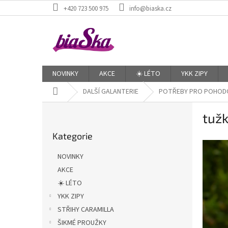
Přejít
+420 723 500 975
info@biaska.cz
na
obsah
NOVINKY
AKCE
☀️ LÉTO
YKK ZIPY
Domů
DALŠÍ GALANTERIE
POTŘEBY PRO POHODO
P
tužk
o
Přeskočit
s
Kategorie
kategorie
t
r
NOVINKY
a
AKCE
n
☀️ LÉTO
n
í
YKK ZIPY
p
STŘIHY CARAMILLA
a
ŠIKMÉ PROUŽKY