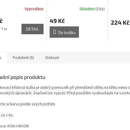
Vyprodáno
Skladem
(3 ks)
č
49 Kč
224 Kč
/ 1 m
DETAIL
Do košíku
s
Podobné (5)
Diskuze
ailní popis produktu
kovací křídová tužka je dobrý pomocník při přenášení střihu na látku nebo d
čovských úpravách. Značení lze vyprat. Před použitím vyzkoušejte na vzorku
rte si barvu podle svých potřeb.
za 1 ks.
bce: KOH-I-NOOR