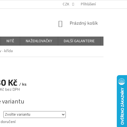
OBCHODNÍ PODMÍNKY
PODMÍNKY OCHRANY OSOBNÍCH ÚDAJŮ
CZK
Přihlášení
NÁKUPNÍ
Prázdný košík
KOŠÍK
NITĚ
NAŽEHLOVAČKY
DALŠÍ GALANTERIE
BLOG
 - křída
30 Kč
/ ks
 Kč
bez DPH
e variantu
 doručení