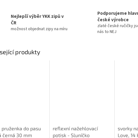
Podporujeme hlav
Nejlepší výběr YKK zipů v
české výrobce
ČR
zlaté české ručičky js
možnost objednat zipy na míru
nás to NEJ
sející produkty
 pruženka do pasu
reflexní nažehlovací
svorky n
á černá 30 mm
potisk - Sluníčko
Love, 14 