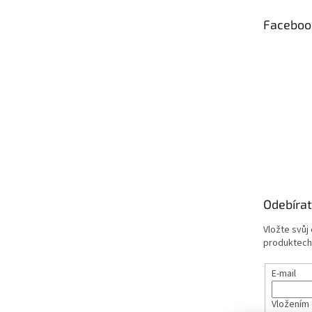
t
Faceboo
í
Odebírat
Vložte svůj
produktech
E-mail
Vložením 