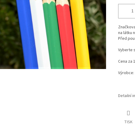
Značkovac
na látku 
Před použ
Vyberte s
Cena za 1
Výrobce:
Detailní 
TISK