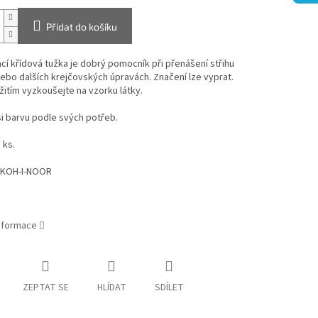
Přidat do košíku
í křídová tužka je dobrý pomocník při přenášení střihu
nebo dalších krejčovských úpravách. Značení lze vyprat.
itím vyzkoušejte na vzorku látky.
i barvu podle svých potřeb.
 ks.
 KOH-I-NOOR
informace
ZEPTAT SE
HLÍDAT
SDÍLET