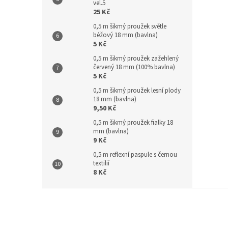
vel.5
25 Kč
0,5 m šikmý proužek světle
béžový 18 mm (bavlna)
5 Kč
0,5 m šikmý proužek zažehlený
červený 18 mm (100% bavlna)
5 Kč
0,5 m šikmý proužek lesní plody
18 mm (bavlna)
9,50 Kč
0,5 m šikmý proužek fialky 18
mm (bavlna)
9 Kč
0,5 m reflexní paspule s černou
textilií
8 Kč
Z
á
p
a