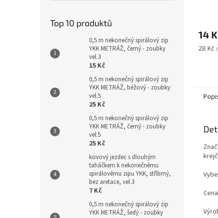
Top 10 produktů
14 K
0,5 m nekonečný spirálový zip
Měrná
28 Kč 
YKK METRÁŽ, černý - zoubky
cena:
vel.3
15 Kč
0,5 m nekonečný spirálový zip
YKK METRÁŽ, béžový - zoubky
vel.5
Popi
25 Kč
0,5 m nekonečný spirálový zip
YKK METRÁŽ, černý - zoubky
Det
vel.5
25 Kč
Znač
krej
kovový jezdec s dlouhým
taháčkem k nekonečnému
spirálovému zipu YKK, stříbrný,
Vybe
bez aretace, vel.3
7 Kč
Cena 
0,5 m nekonečný spirálový zip
Výro
YKK METRÁŽ, šedý - zoubky