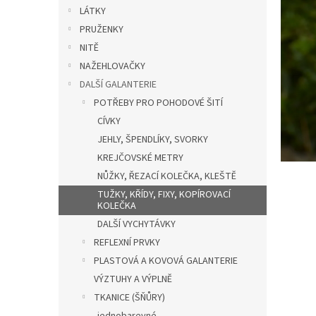
n
LÁTKY
e
PRUŽENKY
l
NITĚ
NAŽEHLOVAČKY
DALŠÍ GALANTERIE
POTŘEBY PRO POHODOVÉ ŠITÍ
CÍVKY
JEHLY, ŠPENDLÍKY, SVORKY
KREJČOVSKÉ METRY
NŮŽKY, ŘEZACÍ KOLEČKA, KLEŠTĚ
TUŽKY, KŘÍDY, FIXY, KOPÍROVACÍ
KOLEČKA
DALŠÍ VYCHYTÁVKY
REFLEXNÍ PRVKY
PLASTOVÁ A KOVOVÁ GALANTERIE
VÝZTUHY A VÝPLNĚ
TKANICE (ŠŇŮRY)