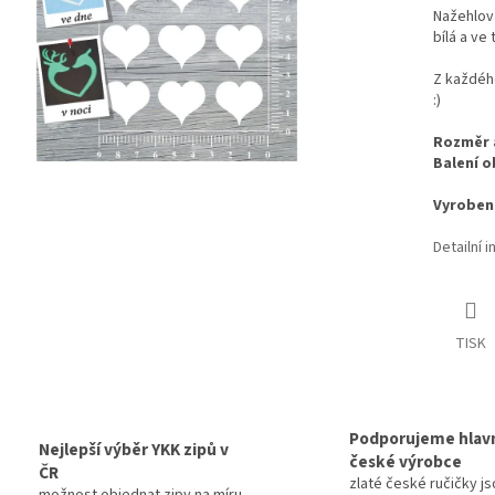
Nažehlova
bílá a ve
Z každého
:)
Rozměr 
Balení o
Vyroben
Detailní 
TISK
Podporujeme hlav
Nejlepší výběr YKK zipů v
české výrobce
ČR
zlaté české ručičky js
možnost objednat zipy na míru