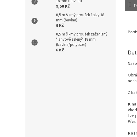
18 mm (bavlna)
D
9,50 Kč
0,5 m šikmý proužek fialky 18
mm (bavlna)
9 Kč
Popi
0,5 m šikmý proužek zažehlený
"lahvově zelený" 18 mm
(bavlna/polyester)
6 Kč
Det
Nažeh
Obrá
necht
Z kaž
K na
Vhodn
Lze p
Přes 
Roz