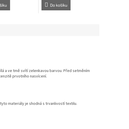
šíku
Do košíku
ílá a ve tmě svítí zelenkavou barvou. Před setměním
ntenzitě prvotního nasvícení.
to materiály je shodná s trvanlivostí textilu.