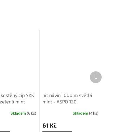
Další
produkt
 kostěný zip YKK
nit návin 1000 m světlá
 zelená mint
mint - ASPO 120
Skladem
(6 ks)
Skladem
(4 ks)
61 Kč