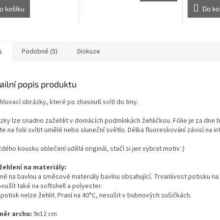
o košíku
Do ko
s
Podobné (5)
Diskuze
ailní popis produktu
lovací obrázky, které po zhasnutí svítí do tmy.
zky lze snadno zažehlit v domácích podmínkách žehličkou. Fólie je za dne b
e na folii svítit umělé nebo sluneční světlo. Délka fluoreskování závisí na i
dého kousku oblečení udělá originál, stačí si jen vybrat motiv :)
žehlení na materiály:
é na bavlnu a směsové materiály bavlnu obsahující. Trvanlivost potisku na ty
oužít také na softshell a polyester.
potisk nelze žehlit. Praní na 40°C, nesušit v bubnových sušičkách.
měr archu:
9x12 cm