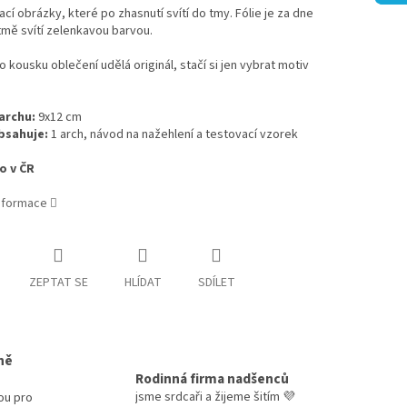
cí obrázky, které po zhasnutí svítí do tmy. Fólie je za dne
 tmě svítí zelenkavou barvou.
 kousku oblečení udělá originál, stačí si jen vybrat motiv
archu:
9x12 cm
bsahuje:
1 arch, návod na nažehlení a testovací vzorek
o v ČR
informace
ZEPTAT SE
HLÍDAT
SDÍLET
ně
Rodinná firma nadšenců
jsme srdcaři a žijeme šitím 💜
ou pro