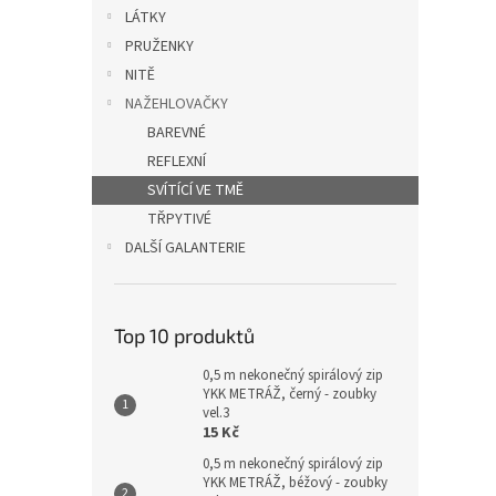
n
LÁTKY
e
PRUŽENKY
l
NITĚ
NAŽEHLOVAČKY
BAREVNÉ
REFLEXNÍ
SVÍTÍCÍ VE TMĚ
TŘPYTIVÉ
DALŠÍ GALANTERIE
Top 10 produktů
0,5 m nekonečný spirálový zip
YKK METRÁŽ, černý - zoubky
vel.3
15 Kč
0,5 m nekonečný spirálový zip
YKK METRÁŽ, béžový - zoubky