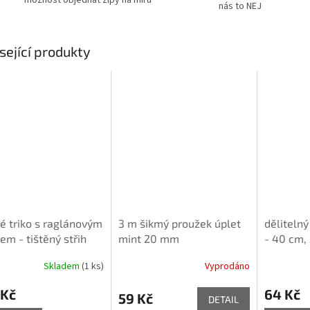
nás to NEJ
sející produkty
é triko s raglánovým
3 m šikmý proužek úplet
dělitelný
em - tištěný střih
mint 20 mm
- 40 cm,
illa
Skladem
(1 ks)
Vyprodáno
 Kč
64 Kč
59 Kč
DETAIL