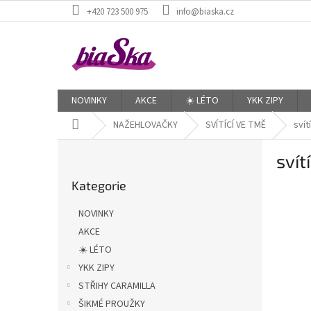
Přejít
+420 723 500 975
info@biaska.cz
na
obsah
NOVINKY
AKCE
☀️ LÉTO
YKK ZIPY
Domů
NAŽEHLOVAČKY
SVÍTÍCÍ VE TMĚ
svít
P
svít
o
Přeskočit
s
Kategorie
kategorie
t
r
NOVINKY
a
AKCE
n
☀️ LÉTO
n
í
YKK ZIPY
p
STŘIHY CARAMILLA
a
ŠIKMÉ PROUŽKY