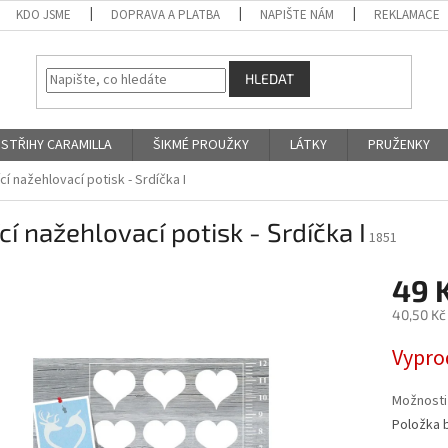
KDO JSME
DOPRAVA A PLATBA
NAPIŠTE NÁM
REKLAMACE
HLEDAT
STŘIHY CARAMILLA
ŠIKMÉ PROUŽKY
LÁTKY
PRUŽENKY
ící nažehlovací potisk - Srdíčka I
ící nažehlovací potisk - Srdíčka I
1851
49 
40,50 Kč
Měrná
Vypro
cena:
Možnosti
Položka 