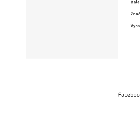
Bale
Znač
Vyro
Z
á
p
a
t
Faceboo
í