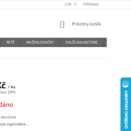
OBCHODNÍ PODMÍNKY
PODMÍNKY OCHRANY OSOBNÍCH ÚDAJŮ
CZK
Přihlášení
NÁKUPNÍ
Prázdný košík
KOŠÍK
NITĚ
NAŽEHLOVAČKY
DALŠÍ GALANTERIE
BLOG
Kč
/ ks
 bez DPH
dáno
 doručení
byla vyprodána…