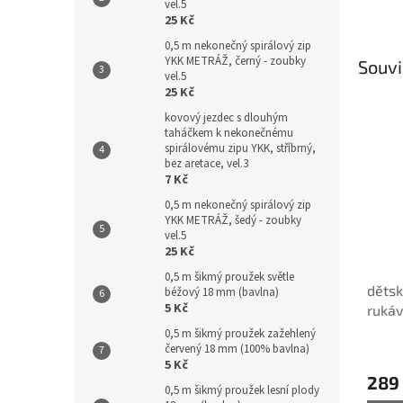
vel.5
25 Kč
0,5 m nekonečný spirálový zip
YKK METRÁŽ, černý - zoubky
Souvi
vel.5
25 Kč
kovový jezdec s dlouhým
taháčkem k nekonečnému
spirálovému zipu YKK, stříbrný,
bez aretace, vel.3
7 Kč
0,5 m nekonečný spirálový zip
YKK METRÁŽ, šedý - zoubky
vel.5
25 Kč
0,5 m šikmý proužek světle
dětsk
béžový 18 mm (bavlna)
5 Kč
rukáv
Caram
0,5 m šikmý proužek zažehlený
červený 18 mm (100% bavlna)
5 Kč
289
0,5 m šikmý proužek lesní plody