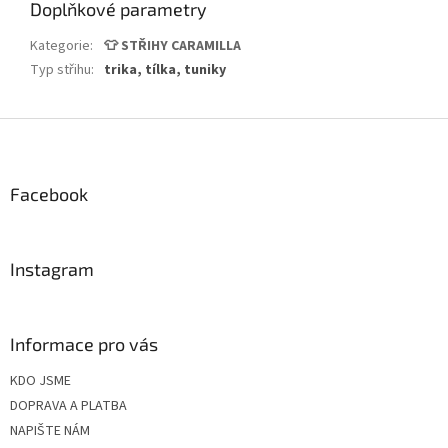
Doplňkové parametry
Kategorie
:
👕 STŘIHY CARAMILLA
Typ střihu
:
trika, tílka, tuniky
Z
á
p
a
Facebook
t
í
Instagram
Informace pro vás
KDO JSME
DOPRAVA A PLATBA
NAPIŠTE NÁM