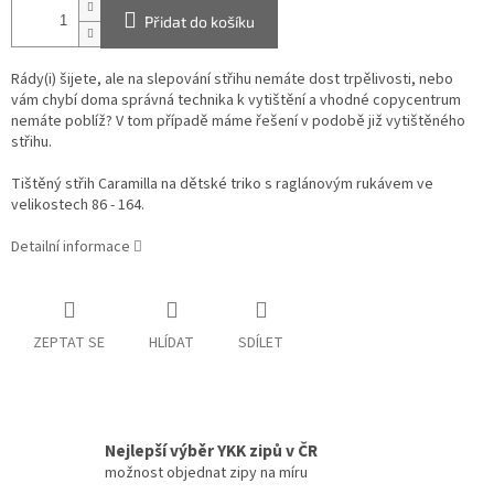
Přidat do košíku
Rády(i) šijete, ale na slepování střihu nemáte dost trpělivosti, nebo
vám chybí doma správná technika k vytištění a vhodné copycentrum
nemáte poblíž? V tom případě máme řešení v podobě již vytištěného
střihu.
Tištěný střih Caramilla na dětské triko s raglánovým rukávem ve
velikostech 86 - 164.
Detailní informace
ZEPTAT SE
HLÍDAT
SDÍLET
Nejlepší výběr YKK zipů v ČR
možnost objednat zipy na míru