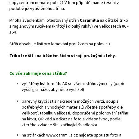
copycentrum nemáte poblíž? V tom případě máme řešení v
podobě již vytištěného střihu.
Mnoha švadlenkami otestovaný
střih Caramilla
na dětské triko
s raglánovým rukávem (krátký i dlouhý rukáv) ve velikostech 86 -
164.
Střih obsahuje linii pro lemování proužkem na polovinu.
Triko lze šít i na běžném šicím stroji pružnými stehy.
Co vše zahrnuje cena střihu?
vytištěný list formátu A0 se všemi střihovými díly (papír
vyšší gramáže, aby něco vydržel)
barevný krycí list s nákresem možných verzí, soupis
potřebných a vhodných materiálů včetně spotřeby dle
velikostí, tabulku velikostí, doporučené polohování střihu
na látku, QR kód a odkaz na foto a videonávod, podle
kterého zvládne šít i začínající švadlenka
na stránkách www.caramilla.cz najdete spoustu foto a