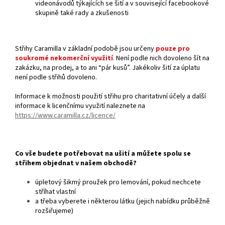
videonávodů týkajících se šití a v související facebookové
skupině také rady a zkušenosti
Střihy Caramilla v základní podobě jsou určeny
pouze pro
soukromé nekomerční využití
.
Není podle nich dovoleno šít na
zakázku, na prodej, a to ani “pár kusů”. Jakékoliv šití za úplatu
není podle střihů dovoleno.
Informace k možnosti použití střihu pro charitativní účely a další
informace k licenčnímu využití naleznete na
https://www.caramilla.cz/licence/
Co vše budete potřebovat na ušití a můžete spolu se
střihem objednat v našem obchodě?
úpletový šikmý proužek pro lemování, pokud nechcete
stříhat vlastní
a třeba vyberete i některou látku (jejich nabídku průběžně
rozšiřujeme)