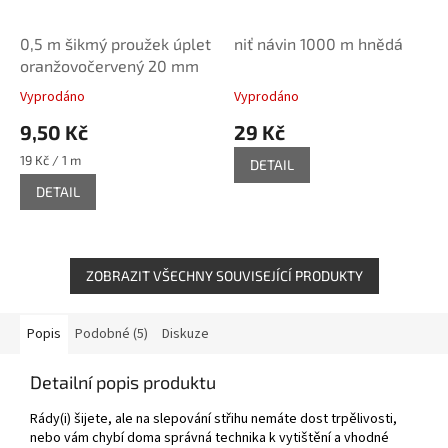
0,5 m šikmý proužek úplet
niť návin 1000 m hnědá
oranžovočervený 20 mm
Vyprodáno
Vyprodáno
9,50 Kč
29 Kč
Měrná
19 Kč / 1 m
DETAIL
cena:
DETAIL
ZOBRAZIT VŠECHNY SOUVISEJÍCÍ PRODUKTY
Popis
Podobné (5)
Diskuze
Detailní popis produktu
Rády(i) šijete, ale na slepování střihu nemáte dost trpělivosti,
nebo vám chybí doma správná technika k vytištění a vhodné