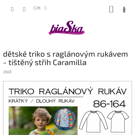
Přejít
NÁKUP
na
CZK
obsah
KOŠÍK
dětské triko s raglánovým rukávem
- tištěný střih Caramilla
1618