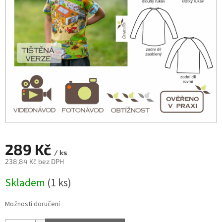
289 Kč
/ ks
238,84 Kč bez DPH
Měrná
Skladem
(1 ks)
cena:
Možnosti doručení