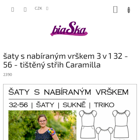
Přejít
NÁKUP
na
CZK
obsah
KOŠÍK
šaty s nabíraným vrškem 3 v 1 32 -
56 - tištěný střih Caramilla
2390