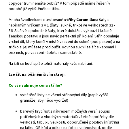
copycentrum nemáte poblíž? V tom případě máme řešení v
podobě již vytištěného střihu.
Mnoha švadlenkami otestované
střihy Caramilla
na šaty s
nabíraným vrškem 3 v 1 (šaty, sukně, triko) ve velikostech 32 -
56.
Slušivé a pohodlné šaty, které dokážou vykouzlit krásně
ženskou postavu a jsou navíc perfektní při kojení. Střih obsahuje
vrchní díl, který končí v místě vsazení do sukně (pod pasem) a na
tričko si jej můžete prodloužit. Rovnou sukni lze šít s kapsami i
bez nich, po vsazení nápletu i samostatně.
Na šití se hodí spíše lehčí materiály kvůli nabírání.
Lze šít na běžném šicím stroji.
Co vše zahrnuje cena střihu?
vytištěné listy se všemi střihovými díly (papír vyšší
gramáže, aby něco vydržel)
barevný krycí list s nákresem možných verzí, soupis
potřebných a vhodných materiálů včetně spotřeby dle
velikostí, tabulku velikostí, doporučené polohování střihu
na látku, QR kód a odkaz na foto a videonávod, podle