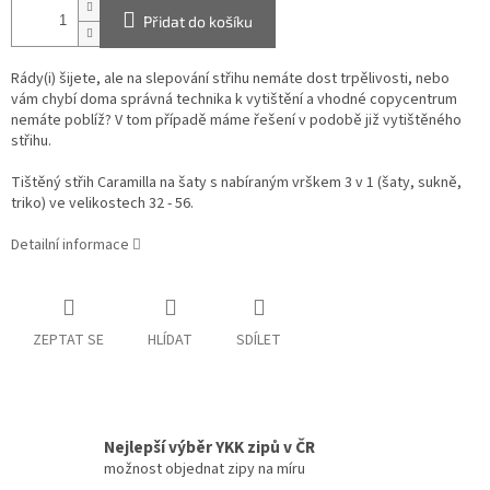
Přidat do košíku
Rády(i) šijete, ale na slepování střihu nemáte dost trpělivosti, nebo
vám chybí doma správná technika k vytištění a vhodné copycentrum
nemáte poblíž? V tom případě máme řešení v podobě již vytištěného
střihu.
Tištěný střih Caramilla na šaty s nabíraným vrškem 3 v 1 (šaty, sukně,
triko) ve velikostech 32 - 56.
Detailní informace
ZEPTAT SE
HLÍDAT
SDÍLET
Nejlepší výběr YKK zipů v ČR
možnost objednat zipy na míru