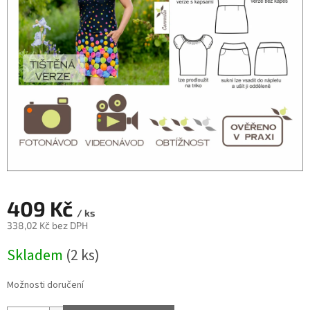
409 Kč
/ ks
338,02 Kč bez DPH
Měrná
Skladem
(2 ks)
cena:
Možnosti doručení