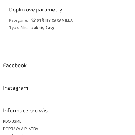
Doplňkové parametry
Kategorie
:
👕 STŘIHY CARAMILLA
Typ střihu
:
sukně, šaty
Z
á
p
a
Facebook
t
í
Instagram
Informace pro vás
KDO JSME
DOPRAVA A PLATBA