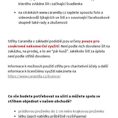
kterého zvládne šít i začínající švadlenka
na stránkách www.caramilla.cz najdete spoustu foto a
videonávodů týkajících se šití a v související facebookové
skupině také rady a zkušenosti
Střihy Caramilla v základní podobě jsou určeny
pouze pro
soukromé nekomerční využití
.
Není podle nich dovoleno šít na
zakázku, na prodej, a to ani “pár kusů”. Jakékoliv šití za úplatu
není podle střihů dovoleno.
Informace k možnosti použití střihu pro charitativní účely a další
informace k licenčnímu využití naleznete na
https://www.caramilla.cz/licence/
Co vše budete potřebovat na ušití a můžete spolu se
střihem objednat v našem obchodě?
prádlovou pruženku do 1 cm nebo krajkovou pruženku
látku (jejich nabídku průběžně rozšiřujeme)