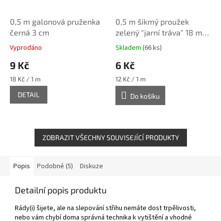
0,5 m galonová pruženka
0,5 m šikmý proužek
černá 3 cm
zelený "jarní tráva" 18 mm
(bavlna/polyester)
Vyprodáno
Skladem
(66 ks)
9 Kč
6 Kč
Měrná
Měrná
18 Kč / 1 m
12 Kč / 1 m
cena:
cena:
DETAIL
Do košíku
ZOBRAZIT VŠECHNY SOUVISEJÍCÍ PRODUKTY
Popis
Podobné (5)
Diskuze
Detailní popis produktu
Rády(i) šijete, ale na slepování střihu nemáte dost trpělivosti,
nebo vám chybí doma správná technika k vytištění a vhodné