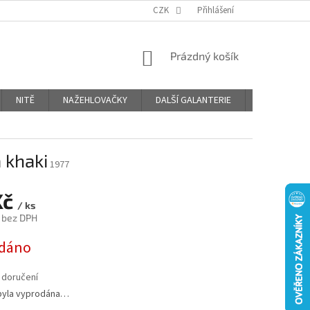
OBCHODNÍ PODMÍNKY
PODMÍNKY OCHRANY OSOBNÍCH ÚDAJŮ
CZK
Přihlášení
NÁKUPNÍ
Prázdný košík
KOŠÍK
NITĚ
NAŽEHLOVAČKY
DALŠÍ GALANTERIE
BLOG
 khaki
1977
Kč
/ ks
 bez DPH
dáno
 doručení
byla vyprodána…