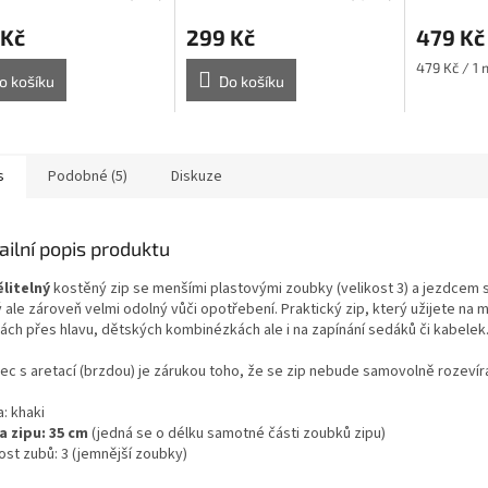
 Kč
299 Kč
479 Kč
Měrná
479 Kč / 1 
o košíku
Do košíku
cena:
s
Podobné (5)
Diskuze
ailní popis produktu
litelný
kostěný zip se menšími plastovými zoubky (velikost 3)
a jezdcem s
 ale zároveň velmi odolný vůči opotřebení. Praktický zip, který užijete na m
ách přes hlavu, dětských kombinézkách ale i na zapínání sedáků či kabelek
ec s aretací (brzdou) je zárukou toho, že se zip nebude samovolně rozevíra
a
: khaki
a zipu: 35 cm
(jedná se o délku samotné části zoubků zipu)
ost zubů: 3 (jemnější zoubky)