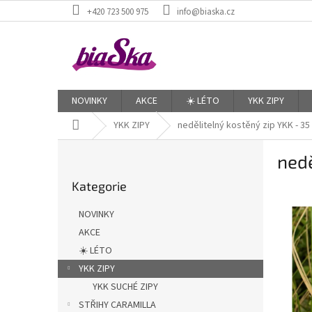
Přejít
+420 723 500 975
info@biaska.cz
na
obsah
NOVINKY
AKCE
☀️ LÉTO
YKK ZIPY
Domů
YKK ZIPY
nedělitelný kostěný zip YKK - 35
P
nedě
o
Přeskočit
s
Kategorie
kategorie
t
r
NOVINKY
a
AKCE
n
☀️ LÉTO
n
í
YKK ZIPY
p
YKK SUCHÉ ZIPY
a
STŘIHY CARAMILLA