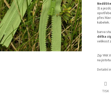
Nedělite
3)
a jezd
opotřeben
přes hlav
kabelek.
barva stu
délka zi
velikost 
Zip YKK 
na jistotu
Detailní 
TISK