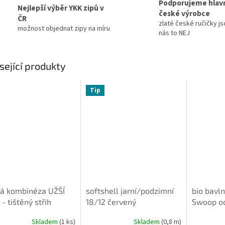
Podporujeme hlav
Nejlepší výběr YKK zipů v
české výrobce
ČR
zlaté české ručičky js
možnost objednat zipy na míru
nás to NEJ
sející produkty
Tip
ká kombinéza UŽŠÍ
softshell jarní/podzimní
bio bavl
 - tištěný střih
18/12 červený
Swoop o
illa
Skladem
(1 ks)
Skladem
(0,8 m)