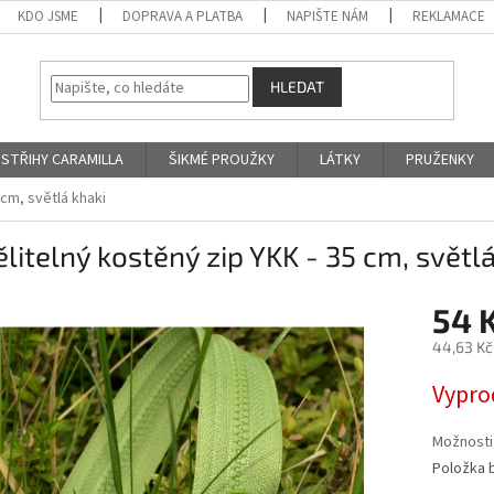
KDO JSME
DOPRAVA A PLATBA
NAPIŠTE NÁM
REKLAMACE
HLEDAT
STŘIHY CARAMILLA
ŠIKMÉ PROUŽKY
LÁTKY
PRUŽENKY
 cm, světlá khaki
litelný kostěný zip YKK - 35 cm, světlá
54 
44,63 Kč
Měrná
Vypro
cena:
Možnosti
Položka 