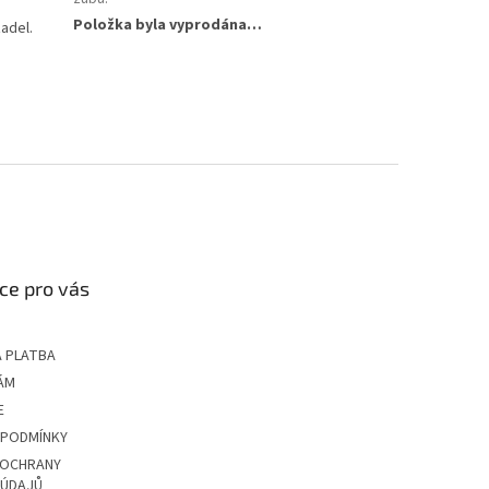
Položka byla vyprodána…
adel.
ce pro vás
 PLATBA
ÁM
E
 PODMÍNKY
 OCHRANY
 ÚDAJŮ