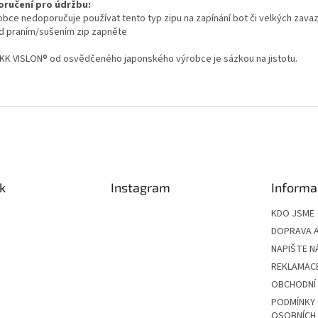
ručení pro údržbu:
robce nedoporučuje používat tento typ zipu na zapínání bot či velkých zavaz
ed praním/sušením zip zapněte
YKK VISLON® od osvědčeného japonského výrobce je sázkou na jistotu.
k
Instagram
Informa
KDO JSME
DOPRAVA A
NAPIŠTE N
REKLAMAC
OBCHODNÍ
PODMÍNKY
OSOBNÍCH