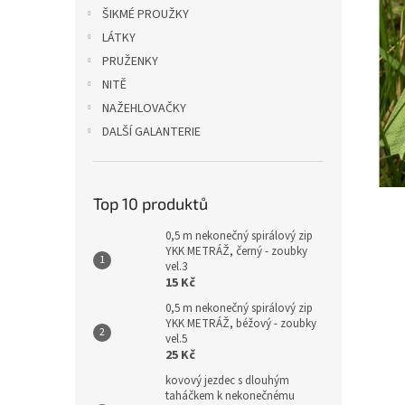
n
ŠIKMÉ PROUŽKY
e
LÁTKY
l
PRUŽENKY
NITĚ
NAŽEHLOVAČKY
DALŠÍ GALANTERIE
Top 10 produktů
0,5 m nekonečný spirálový zip
YKK METRÁŽ, černý - zoubky
vel.3
15 Kč
0,5 m nekonečný spirálový zip
YKK METRÁŽ, béžový - zoubky
vel.5
25 Kč
kovový jezdec s dlouhým
taháčkem k nekonečnému