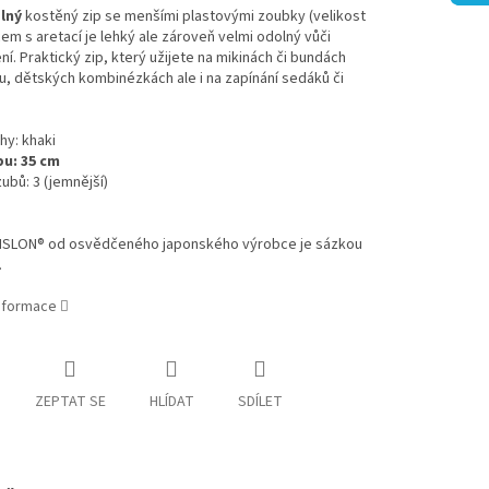
lný
kostěný zip se menšími plastovými zoubky (velikost
cem s aretací
je lehký ale zároveň velmi odolný vůči
í. Praktický zip, který užijete na mikinách či bundách
u, dětských kombinézkách ale i na zapínání sedáků či
hy: khaki
pu: 35 cm
zubů: 3 (jemnější)
VISLON® od osvědčeného japonského výrobce je sázkou
.
informace
ZEPTAT SE
HLÍDAT
SDÍLET