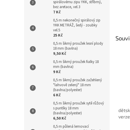
spirálovému zipu YKK, stříbrný,
bez aretace, vel.3
7 Kč
0,5 m nekonečný spirálový zip
YKK METRÁŽ, šedý - zoubky
vel.5
25 Kč
Souvi
0,5 m šikmý proužek lesní plody
18 mm (bavlna)
9,50 Kč
0,5 m šikmý proužek fialky 18
mm (bavlna)
9 Kč
0,5 m šikmý proužek zažehlený
"lahvově zelený" 18 mm
(bavlna/polyester)
6 Kč
0,5 m šikmý proužek sytě růžový
s puntíky 18 mm
děts
(bavlna/polyester)
verze
6,50 Kč
Caram
0,5 m půlená lemovací