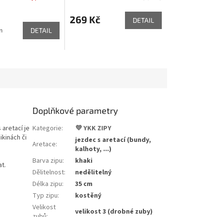
269 Kč
DETAIL
m
DETAIL
Doplňkové parametry
 aretací
je
Kategorie
:
💜 YKK ZIPY
ikinách či
jezdec s aretací (bundy,
Aretace
:
.
kalhoty, ...)
Barva zipu
:
khaki
t.
Dělitelnost
:
nedělitelný
Délka zipu
:
35 cm
Typ zipu
:
kostěný
Velikost
velikost 3 (drobné zuby)
zubů
: