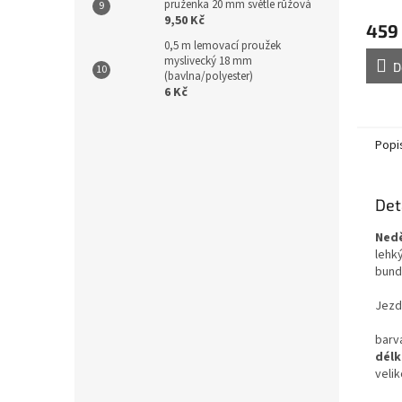
pruženka 20 mm světle růžová
9,50 Kč
459
0,5 m lemovací proužek
myslivecký 18 mm
D
(bavlna/polyester)
6 Kč
Popi
Det
Nedě
lehký
bund
Jezd
barv
délk
velik