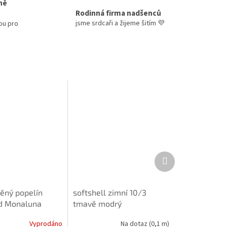
ně
Rodinná firma nadšenců
jsme srdcaři a žijeme šitím 💜
ou pro
Další
produkt
něný popelín
softshell zimní 10/3
d Monaluna
tmavě modrý
Vyprodáno
Na dotaz
(0,1 m)