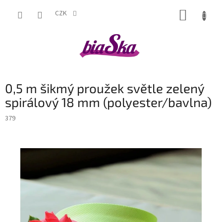
Přejít
NÁKUP
na
CZK
obsah
KOŠÍK
0,5 m šikmý proužek světle zelený
spirálový 18 mm (polyester/bavlna)
379