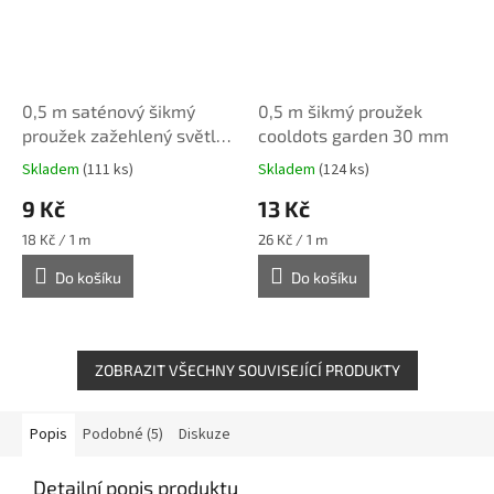
0,5 m saténový šikmý
0,5 m šikmý proužek
proužek zažehlený světle
cooldots garden 30 mm
zelený 18 mm
Skladem
(111 ks)
Skladem
(124 ks)
9 Kč
13 Kč
Měrná
Měrná
18 Kč / 1 m
26 Kč / 1 m
cena:
cena:
Do košíku
Do košíku
ZOBRAZIT VŠECHNY SOUVISEJÍCÍ PRODUKTY
Popis
Podobné (5)
Diskuze
Detailní popis produktu