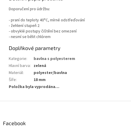
Doporučení pro údržbu:
- praní do teploty 40°C, mírné odstřeďování
- žehlení stupeň 2
- obvyklé postupy čištění bez omezení
- nesmí se bělit chlórem
Doplňkové parametry
Kategorie
:
bavlna s polyesterem
Hlavní barva
:
zelená
Materiál
:
polyester/bavlna
Šíře
:
18 mm
Položka byla vyprodána…
Z
á
p
a
Facebook
t