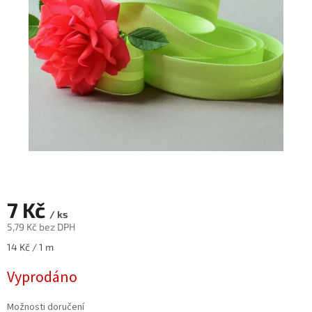
7 Kč
/ ks
5,79 Kč bez DPH
Měrná
14 Kč / 1 m
cena:
Vyprodáno
Možnosti doručení