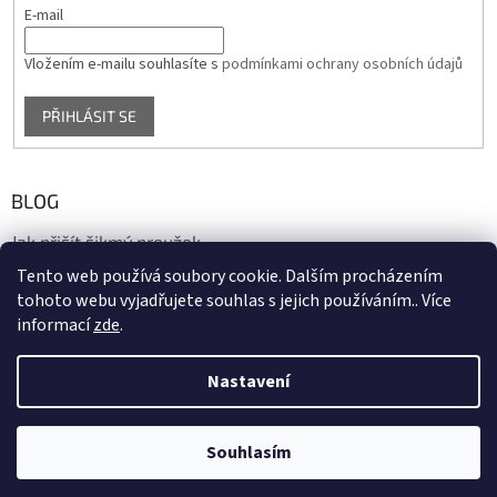
E-mail
Vložením e-mailu souhlasíte s
podmínkami ochrany osobních údajů
PŘIHLÁSIT SE
BLOG
Jak přišít šikmý proužek
Tento web používá soubory cookie. Dalším procházením
17.10.2020
tohoto webu vyjadřujete souhlas s jejich používáním.. Více
informací
zde
.
Vytvořil Shoptet
Nastavení
Copyright 2026
biaska.cz
. Všechna práva vyhrazena.
Upravit
Souhlasím
nastavení cookies