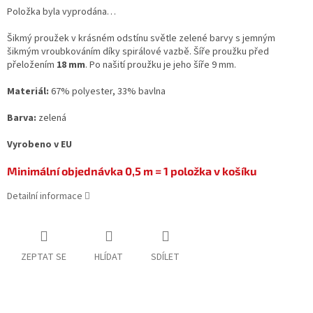
Položka byla vyprodána…
Šikmý proužek v krásném odstínu světle zelené barvy s jemným
šikmým vroubkováním díky spirálové vazbě. Šíře proužku před
přeložením
18 mm
. Po našití proužku je jeho šíře 9 mm.
Materiál:
67% polyester, 33% bavlna
Barva:
zelená
Vyrobeno v EU
Minimální objednávka 0,5 m = 1 položka v košíku
Detailní informace
ZEPTAT SE
HLÍDAT
SDÍLET