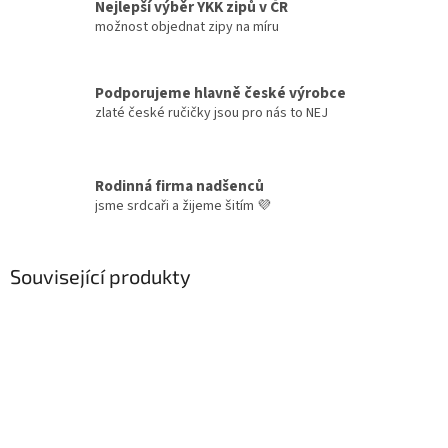
Nejlepší výběr YKK zipů v ČR
možnost objednat zipy na míru
Podporujeme hlavně české výrobce
zlaté české ručičky jsou pro nás to NEJ
Rodinná firma nadšenců
jsme srdcaři a žijeme šitím 💜
Související produkty