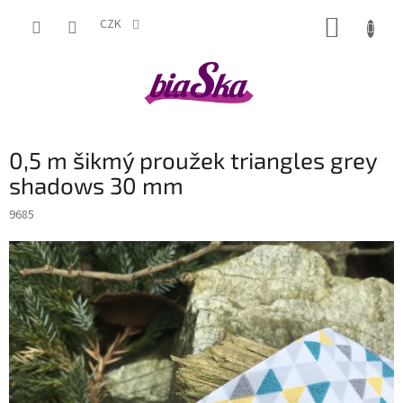
Přejít
NÁKUP
na
CZK
obsah
KOŠÍK
0,5 m šikmý proužek triangles grey
shadows 30 mm
9685