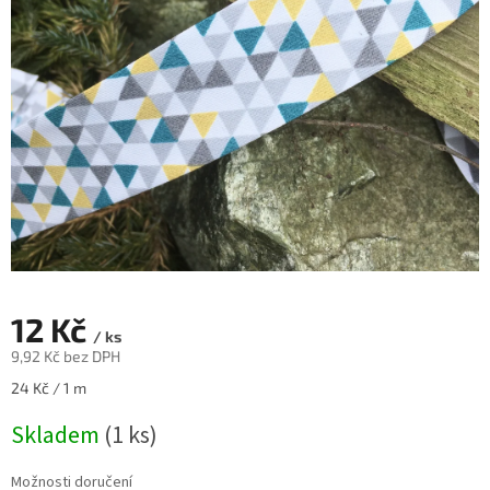
12 Kč
/ ks
9,92 Kč bez DPH
Měrná
24 Kč / 1 m
cena:
Skladem
(1 ks)
Možnosti doručení