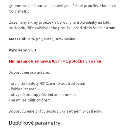
geometrie plná barev ... takové jsou šikmé proužky z kolekce
Colormetric
Zažehlený šikmý proužek s barevnými trojúhelníky na bílém
podkladu, šíře zažehleného proužku před přeložením
30 mm
.
Materiál:
70% polyester, 30% bavlna
Vyrobeno v EU
Minimální objednávka 0,5 m = 1 položka v košíku
Doporučení pro údržbu:
- praní do teploty 40°C, mírné odstřeďování
- žehlení stupeň 2
- obvyklé postupy čištění bez omezení
- nesmí se bělit chlórem
Doporučujeme prát v ekologicky šetrném prostředku.
Doplňkové parametry