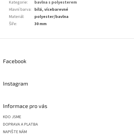
Kategorie
:
bavlna s polyesterem
Hlavní barva
:
bílá, vícebarevné
Materiál
:
polyester/bavlna
Šíře
:
30 mm
Z
á
p
a
Facebook
t
í
Instagram
Informace pro vás
KDO JSME
DOPRAVA A PLATBA
NAPIŠTE NÁM