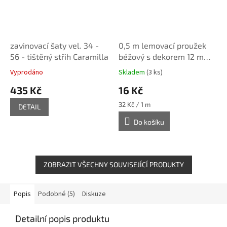
zavinovací šaty vel. 34 -
0,5 m lemovací proužek
56 - tištěný střih Caramilla
béžový s dekorem 12 mm
(len/bavlna)
Vyprodáno
Skladem
(3 ks)
435 Kč
16 Kč
Měrná
32 Kč / 1 m
DETAIL
cena:
Do košíku
ZOBRAZIT VŠECHNY SOUVISEJÍCÍ PRODUKTY
Popis
Podobné (5)
Diskuze
Detailní popis produktu