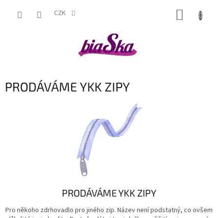
Přejít
NÁKUP
na
CZK
obsah
KOŠÍK
PRODÁVÁME YKK ZIPY
PRODÁVÁME YKK ZIPY
Pro někoho zdrhovadlo pro jiného zip. Název není podstatný, co ovšem