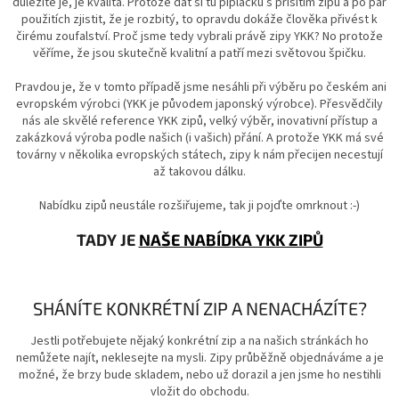
důležité je, je kvalita. Protože dát si tu piplačku s přišitím zipu a po pár
použitích zjistit, že je rozbitý, to opravdu dokáže člověka přivést k
čirému zoufalství. Proč jsme tedy vybrali právě zipy YKK? No protože
věříme, že jsou skutečně kvalitní a patří mezi světovou špičku.
Pravdou je, že v tomto případě jsme nesáhli při výběru po českém ani
evropském výrobci (YKK je původem japonský výrobce). Přesvědčily
nás ale skvělé reference YKK zipů, velký výběr, inovativní přístup a
zakázková výroba podle našich (i vašich) přání. A protože YKK má své
továrny v několika evropských státech, zipy k nám přecijen necestují
až takovou dálku.
Nabídku zipů neustále rozšiřujeme, tak ji pojďte omrknout :-)
TADY JE
NAŠE NABÍDKA YKK ZIPŮ
SHÁNÍTE KONKRÉTNÍ ZIP A NENACHÁZÍTE?
Jestli potřebujete nějaký konkrétní zip a na našich stránkách ho
nemůžete najít, neklesejte na mysli. Zipy průběžně objednáváme a je
možné, že brzy bude skladem, nebo už dorazil a jen jsme ho nestihli
vložit do obchodu.