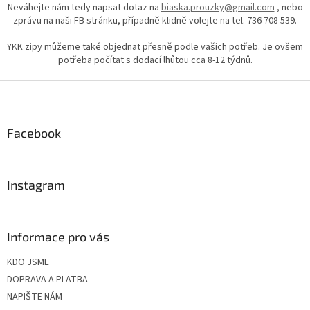
Neváhejte nám tedy napsat dotaz na
biaska.prouzky@gmail.com
, nebo
zprávu na naši FB stránku, případně klidně volejte na tel. 736 708 539.
YKK zipy můžeme také objednat přesně podle vašich potřeb. Je ovšem
potřeba počítat s dodací lhůtou cca 8-12 týdnů.
Z
á
p
a
Facebook
t
í
Instagram
Informace pro vás
KDO JSME
DOPRAVA A PLATBA
NAPIŠTE NÁM