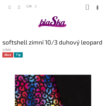
Přejít
NÁKUP
na
CZK
obsah
KOŠÍK
softshell zimní 10/3 duhový leopard
12920
Akce
Tip