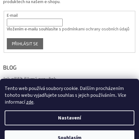
produktech na našem e-shopu.
E-mail
Vložením e-mailu souhlasíte s
podmínkami ochrany osobních údajů
PŘIHLÁSIT SE
BLOG
Jak přišít šikmý proužek
Tento web používá soubory cookie. Dalším procházením
17.10.2020
tohoto webu vyjadřujete souhlas s jejich používáním.. Více
informací
zde
.
Vytvořil Shoptet
Nastavení
Copyright 2026
biaska.cz
. Všechna práva vyhrazena.
Upravit
Souhlasím
nastavení cookies