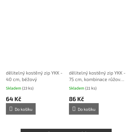
dělitelný kostěný zip YKK -
dělitelný kostěný zip YKK -
40 cm, béžový
75 cm, kombinace růžové,
FLAT design
Skladem
(23 ks)
Skladem
(21 ks)
64 Kč
86 Kč
Do košíku
Do košíku