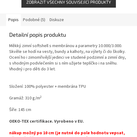
ZOBRAZIT VŠECHNY SOUVISEJÍCÍ PRODUKTY
Popis
Podobné (5)
Diskuze
Detailní popis produktu
Měkký zimní softshell s membránou a parametry 10.000/3.000.
Skvěle se hodí na vesty, bundy a kalhoty, na výlety či do školky.
Ocení ho i zimomřivější jedinci ve studené podzimní a zimní dny,
s vhodným podvlečením si s ním užijete teplíčko i na sněhu.
Vhodný i pro děti do 3 let.
Složení: 100% polyester + membrána TPU
2
Gramáž: 310 g/m
Šíře: 145 cm
OEKO-TEX certifikace. Vyrobeno v EU.
nákup možný po 10 cm (je nutné do pole hodnotu vepsat,