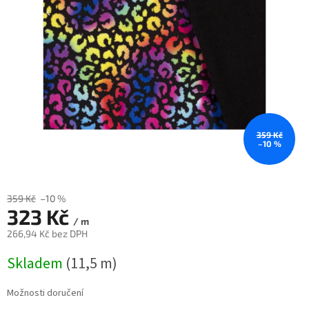
359 Kč
–10 %
359 Kč
–10 %
323 Kč
/ m
266,94 Kč bez DPH
Měrná
Skladem
(11,5 m)
cena:
Možnosti doručení