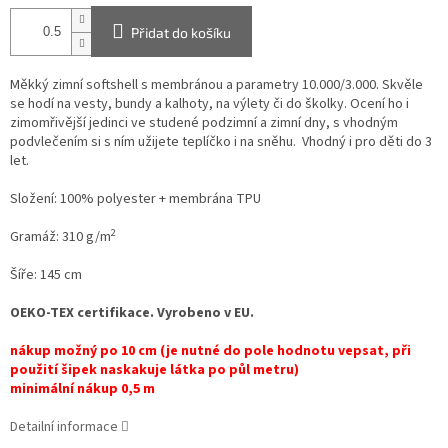
Přidat do košíku
Měkký zimní softshell s membránou a parametry 10.000/3.000. Skvěle
se hodí na vesty, bundy a kalhoty, na výlety či do školky. Ocení ho i
zimomřivější jedinci ve studené podzimní a zimní dny, s vhodným
podvlečením si s ním užijete teplíčko i na sněhu. Vhodný i pro děti do 3
let.
Složení: 100% polyester + membrána TPU
2
Gramáž: 310 g/m
Šíře: 145 cm
OEKO-TEX certifikace. Vyrobeno v EU.
nákup možný po 10 cm (je nutné do pole hodnotu vepsat, při
použití šipek naskakuje látka po půl metru)
minimální nákup 0,5 m
Detailní informace