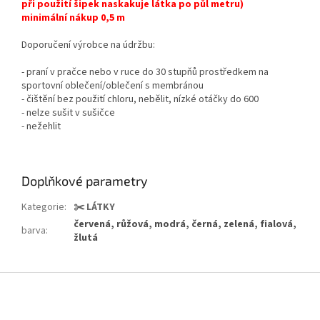
při použití šipek naskakuje látka po půl metru)
minimální nákup 0,5 m
Doporučení výrobce na údržbu:
- praní v pračce nebo v ruce do 30 stupňů prostředkem na
sportovní oblečení/oblečení s membránou
- čištění bez použití chloru, nebělit, nízké otáčky do 600
- nelze sušit v sušičce
- nežehlit
Doplňkové parametry
Kategorie
:
✂️ LÁTKY
červená, růžová, modrá, černá, zelená, fialová,
barva
:
žlutá
Z
á
p