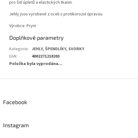
pro šití úpletů a elastických tkanin.
Jehly jsou vyrobené z oceli s protikorozní úpravou.
Výrobce: Prym
Doplňkové parametry
Kategorie
:
JEHLY, ŠPENDLÍKY, SVORKY
EAN
:
4002271218203
Položka byla vyprodána…
Z
á
p
a
Facebook
t
í
Instagram