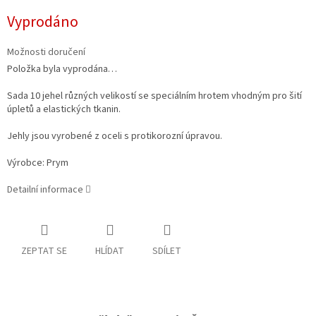
Měrná
Vyprodáno
cena:
Možnosti doručení
Položka byla vyprodána…
Sada 10 jehel různých velikostí se speciálním hrotem vhodným pro šití
úpletů a elastických tkanin.
Jehly jsou vyrobené z oceli s protikorozní úpravou.
Výrobce: Prym
Detailní informace
ZEPTAT SE
HLÍDAT
SDÍLET