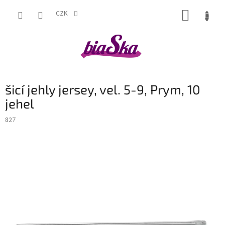
Přejít
NÁKUP
na
CZK
obsah
KOŠÍK
šicí jehly jersey, vel. 5-9, Prym, 10
jehel
827