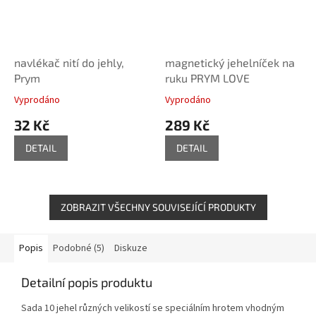
navlékač nití do jehly,
magnetický jehelníček na
Prym
ruku PRYM LOVE
Vyprodáno
Vyprodáno
32 Kč
289 Kč
DETAIL
DETAIL
ZOBRAZIT VŠECHNY SOUVISEJÍCÍ PRODUKTY
Popis
Podobné (5)
Diskuze
Detailní popis produktu
Sada 10 jehel různých velikostí se speciálním hrotem vhodným