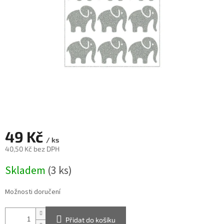
49 Kč
/ ks
40,50 Kč bez DPH
Měrná
Skladem
(3 ks)
cena:
Možnosti doručení
Přidat do košíku