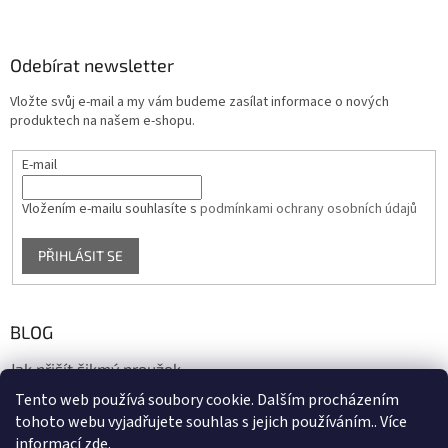
Odebírat newsletter
Vložte svůj e-mail a my vám budeme zasílat informace o nových
produktech na našem e-shopu.
E-mail
Vložením e-mailu souhlasíte s
podmínkami ochrany osobních údajů
PŘIHLÁSIT SE
BLOG
Jak přišít šikmý proužek
Tento web používá soubory cookie. Dalším procházením
17.10.2020
tohoto webu vyjadřujete souhlas s jejich používáním.. Více
informací
zde
.