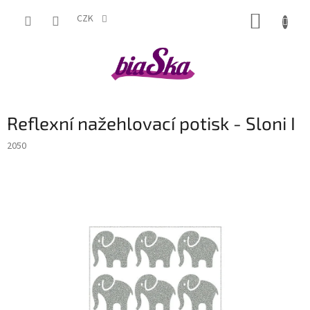
Přejít
NÁKUP
na
CZK
obsah
KOŠÍK
Reflexní nažehlovací potisk - Sloni I
2050