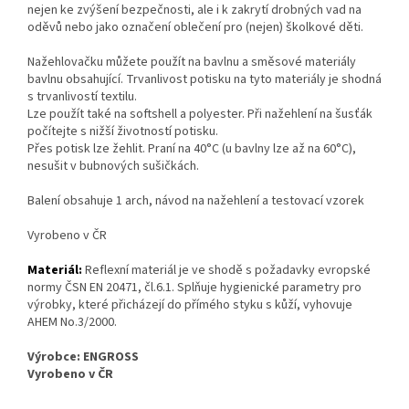
nejen ke zvýšení bezpečnosti, ale i k zakrytí drobných vad na
oděvů nebo jako označení oblečení pro (nejen) školkové děti.
Nažehlovačku můžete použít na bavlnu a směsové materiály
bavlnu obsahující. Trvanlivost potisku na tyto materiály je shodná
s trvanlivostí textilu.
Lze použít také na softshell a polyester. Při nažehlení na šusťák
počítejte s nižší životností potisku.
Přes potisk lze žehlit. Praní na 40°C (u bavlny lze až na 60°C),
nesušit v bubnových sušičkách.
Balení obsahuje 1 arch, návod na nažehlení a testovací vzorek
Vyrobeno v ČR
Materiál:
Reflexní materiál je ve shodě s požadavky evropské
normy ČSN EN 20471, čl.6.1. Splňuje hygienické parametry pro
výrobky, které přicházejí do přímého styku s kůží, vyhovuje
AHEM No.3/2000.
Výrobce: ENGROSS
Vyrobeno v ČR