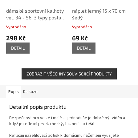
dámské sportovní kalhoty
náplet jemný 15 x 70 cm
vel. 34 - 56, 3 typy postav
šedý
- tištěný střih Caramilla
Vyprodáno
Vyprodáno
298 Kč
69 Kč
DETAIL
DETAIL
ZOBRAZIT VŠECHNY SOUVISEJÍCÍ PRODUKTY
Popis
Diskuze
Detailní popis produktu
Bezpečnost pro velké i malé .... jednoduše je dobré být viděn a
když je reflexní prvek i hezký, tak není co řešit
Reflexní nažehlovací potisk k domácímu nažehlení využijete