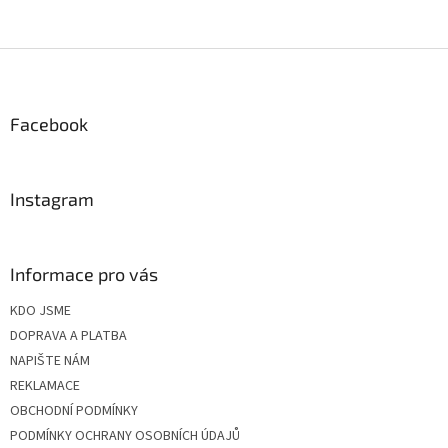
Z
á
p
a
Facebook
t
í
Instagram
Informace pro vás
KDO JSME
DOPRAVA A PLATBA
NAPIŠTE NÁM
REKLAMACE
OBCHODNÍ PODMÍNKY
PODMÍNKY OCHRANY OSOBNÍCH ÚDAJŮ