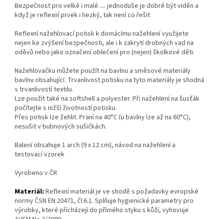
Bezpečnost pro velké i malé .... jednoduše je dobré být viděn a
když je reflexní prvek i hezký, tak není co řešit
Reflexní nažehlovací potisk k domácímu nažehlení využijete
nejen ke zvýšení bezpečnosti, ale i k zakrytí drobných vad na
oděvů nebo jako označení oblečení pro (nejen) školkové děti.
Nažehlovačku můžete použít na bavlnu a směsové materiály
bavlnu obsahující. Trvanlivost potisku na tyto materiály je shodná
s trvanlivostí textilu.
Lze použít také na softshell a polyester. Při nažehlení na šusťák
počítejte s nižší životností potisku.
Přes potisk lze žehlit. Praní na 40°C (u bavlny lze až na 60°C),
nesušit v bubnových sušičkách.
Balení obsahuje 1 arch (9 x 12 cm), návod na nažehlení a
testovací vzorek
Vyrobeno v ČR
Materiál:
Reflexní materiál je ve shodě s požadavky evropské
normy ČSN EN 20471, čl.6.1. Splňuje hygienické parametry pro
výrobky, které přicházejí do přímého styku s kůží, vyhovuje