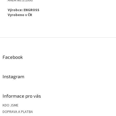
AHEM No.3/2000.
Výrobce: ENGROSS
Vyrobeno v ČR
Z
á
p
a
Facebook
t
í
Instagram
Informace pro vás
KDO JSME
DOPRAVA A PLATBA