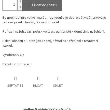
Přidat do košíku
Bezpečnost pro velké i malé .... jednoduše je dobré být viděn a když je
reflexní prvek i hezký, tak není co řešit
Reflexní nažehlovací potisk ve tvaru parkuristů k domácímu nažehlení.
Balení obsahuje 1 arch (9 x 12 cm), návod na nažehlení a testovací
vzorek
Vyrobeno v ČR
Detailní informace
ZEPTAT SE
HLÍDAT
SDÍLET
Nejlepší výběr YKK zipů v ČR