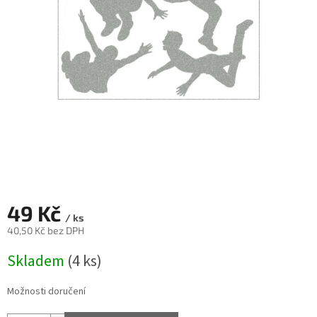
49 Kč
/ ks
40,50 Kč bez DPH
Měrná
Skladem
(4 ks)
cena:
Možnosti doručení