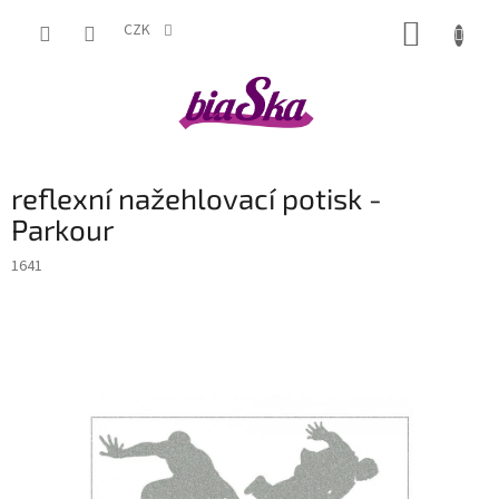
Přejít
NÁKUP
na
CZK
obsah
KOŠÍK
reflexní nažehlovací potisk -
Parkour
1641