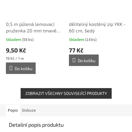
0,5 m půlená lemovací
dělitelný kostěný zip YKK -
pruženka 20 mm tmavě
60 cm, šedý
šedá
Skladem
(58 ks)
Skladem
(14 ks)
9,50 Kč
77 Kč
Měrná
19 Kč / 1 m
Do košíku
cena:
Do košíku
ZOBRAZIT VŠECHNY SOUVISEJÍCÍ PRODUKTY
Popis
Diskuze
Detailní popis produktu