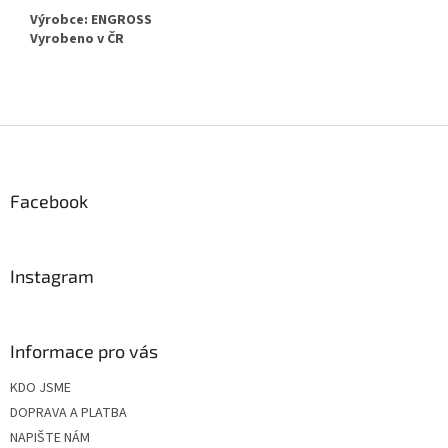
Výrobce: ENGROSS
Vyrobeno v ČR
Z
á
p
a
Facebook
t
í
Instagram
Informace pro vás
KDO JSME
DOPRAVA A PLATBA
NAPIŠTE NÁM