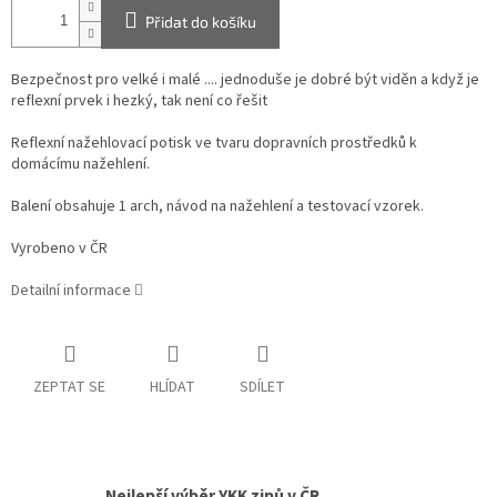
Přidat do košíku
Bezpečnost pro velké i malé .... jednoduše je dobré být viděn a když je
reflexní prvek i hezký, tak není co řešit
Reflexní nažehlovací potisk ve tvaru dopravních prostředků k
domácímu nažehlení.
Balení obsahuje 1 arch, návod na nažehlení a testovací vzorek.
Vyrobeno v ČR
Detailní informace
ZEPTAT SE
HLÍDAT
SDÍLET
Nejlepší výběr YKK zipů v ČR