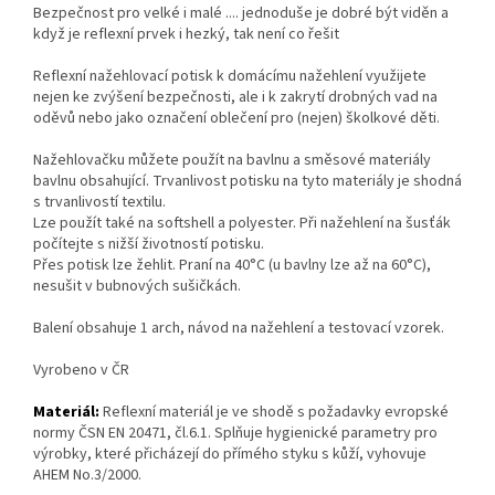
Bezpečnost pro velké i malé .... jednoduše je dobré být viděn a
když je reflexní prvek i hezký, tak není co řešit
Reflexní nažehlovací potisk k domácímu nažehlení využijete
nejen ke zvýšení bezpečnosti, ale i k zakrytí drobných vad na
oděvů nebo jako označení oblečení pro (nejen) školkové děti.
Nažehlovačku můžete použít na bavlnu a směsové materiály
bavlnu obsahující. Trvanlivost potisku na tyto materiály je shodná
s trvanlivostí textilu.
Lze použít také na softshell a polyester. Při nažehlení na šusťák
počítejte s nižší životností potisku.
Přes potisk lze žehlit. Praní na 40°C (u bavlny lze až na 60°C),
nesušit v bubnových sušičkách.
Balení obsahuje 1 arch, návod na nažehlení a testovací vzorek.
Vyrobeno v ČR
Materiál:
Reflexní materiál je ve shodě s požadavky evropské
normy ČSN EN 20471, čl.6.1. Splňuje hygienické parametry pro
výrobky, které přicházejí do přímého styku s kůží, vyhovuje
AHEM No.3/2000.