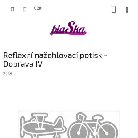
Přejít
NÁKUP
na
CZK
obsah
KOŠÍK
Reflexní nažehlovací potisk -
Doprava IV
2049