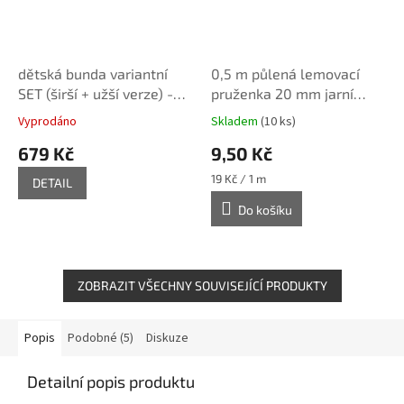
dětská bunda variantní
0,5 m půlená lemovací
SET (širší + užší verze) -
pruženka 20 mm jarní
tištěný střih Caramilla
zelená
Vyprodáno
Skladem
(10 ks)
679 Kč
9,50 Kč
Měrná
19 Kč / 1 m
DETAIL
cena:
Do košíku
ZOBRAZIT VŠECHNY SOUVISEJÍCÍ PRODUKTY
Popis
Podobné (5)
Diskuze
Detailní popis produktu