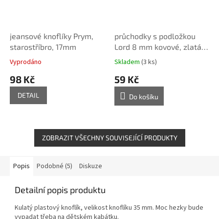
jeansové knoflíky Prym,
průchodky s podložkou
starostříbro, 17mm
Lord 8 mm kovové, zlatá,
20 ks
Vyprodáno
Skladem
(3 ks)
98 Kč
59 Kč
DETAIL
Do košíku
ZOBRAZIT VŠECHNY SOUVISEJÍCÍ PRODUKTY
Popis
Podobné (5)
Diskuze
Detailní popis produktu
Kulatý plastový knoflík, velikost knoflíku 35 mm. Moc hezky bude
vypadat třeba na dětském kabátku.