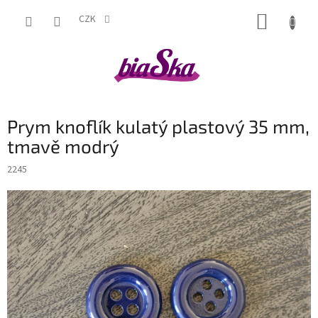
Přejít
NÁKUP
na
CZK
obsah
KOŠÍK
Prym knoflík kulatý plastový 35 mm,
tmavě modrý
2245