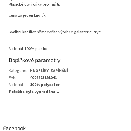
Klasické čtyři dírky pro našití.
cena za jeden knoflík
Kvalitní knoflíky německého výrobce galanterie Prym.
Materiál: 100% plastic
Doplňkové parametry
Kategorie
:
KNOFLÍKY, ZAPÍNÁNÍ
EAN
:
4002273151041
Materiál
:
100% polyester
Položka byla vyprodána…
Z
á
p
a
Facebook