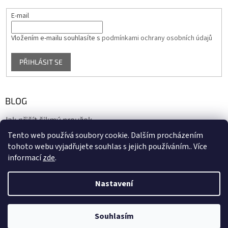
E-mail
Vložením e-mailu souhlasíte s
podmínkami ochrany osobních údajů
PŘIHLÁSIT SE
BLOG
Jak přišít šikmý proužek
Tento web používá soubory cookie. Dalším procházením
17.10.2020
tohoto webu vyjadřujete souhlas s jejich používáním.. Více
informací
zde
.
Vytvořil Shoptet
Nastavení
Copyright 2026
biaska.cz
. Všechna práva vyhrazena.
Upravit
Souhlasím
nastavení cookies