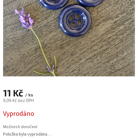
11 Kč
/ ks
9,09 Kč bez DPH
Měrná
Vyprodáno
cena:
Možnosti doručení
Položka byla vyprodána…