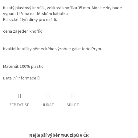
Kulatý plastový knoflík, velikost knoflíku 35 mm. Moc hezky bude
vypadat třeba na dětském kabátku.
Klasické čtyři dírky pro našití.
cena za jeden knoflík
Kvalitní knoflíky německého výrobce galanterie Prym.
Materiál: 100% plastic
Detailní informace
ZEPTAT SE
HLÍDAT
SDÍLET
Nejlepší výběr YKK zipů v ČR