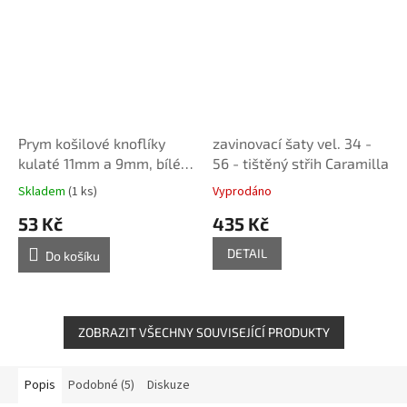
Prym košilové knoflíky
zavinovací šaty vel. 34 -
kulaté 11mm a 9mm, bílé,
56 - tištěný střih Caramilla
černé, 20 ks
Skladem
(1 ks)
Vyprodáno
53 Kč
435 Kč
DETAIL
Do košíku
ZOBRAZIT VŠECHNY SOUVISEJÍCÍ PRODUKTY
Popis
Podobné (5)
Diskuze