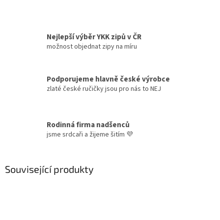
Nejlepší výběr YKK zipů v ČR
možnost objednat zipy na míru
Podporujeme hlavně české výrobce
zlaté české ručičky jsou pro nás to NEJ
Rodinná firma nadšenců
jsme srdcaři a žijeme šitím 💜
Související produkty