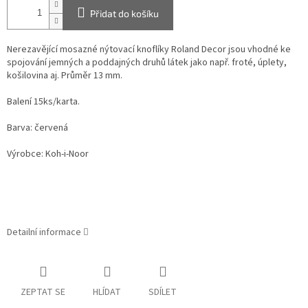
Přidat do košíku
Nerezavějící mosazné nýtovací knoflíky Roland Decor jsou vhodné ke
spojování jemných a poddajných druhů látek jako např. froté, úplety,
košilovina aj. Průměr 13 mm.
Balení 15ks/karta.
Barva: červená
Výrobce: Koh-i-Noor
Detailní informace
ZEPTAT SE
HLÍDAT
SDÍLET