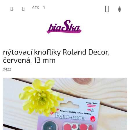
Přejít
NÁKUP
na
CZK
obsah
KOŠÍK
nýtovací knoflíky Roland Decor,
červená, 13 mm
9422