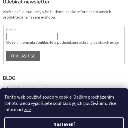
Odebírat newsletter
Vložte svůj e-mail a my vám budeme zasílat informace o nových
produktech na našem e-shopu.
E-mail
Vložením e-mailu souhlasíte s
podmínkami ochrany osobních údajů
PŘIHLÁSIT SE
BLOG
Jak přišít šikmý proužek
Tento web používá soubory cookie. Dalším procházením
17.10.2020
tohoto webu vyjadřujete souhlas s jejich používáním.. Více
informací
zde
.
Vytvořil Shoptet
Nastavení