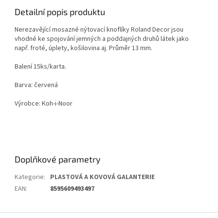
Detailní popis produktu
Nerezavějící mosazné nýtovací knoflíky Roland Decor jsou
vhodné ke spojování jemných a poddajných druhů látek jako
např. froté, úplety, košilovina aj. Průměr 13 mm.
Balení 15ks/karta.
Barva: červená
Výrobce: Koh-i-Noor
Doplňkové parametry
Kategorie
:
PLASTOVÁ A KOVOVÁ GALANTERIE
EAN
:
8595609493497
Z