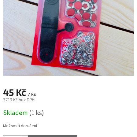
45 Kč
/ ks
37,19 Kč bez DPH
Měrná
Skladem
(1 ks)
cena:
Možnosti doručení