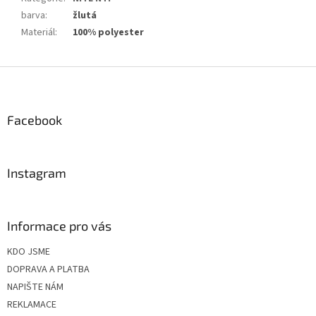
barva
:
žlutá
Materiál
:
100% polyester
Z
á
p
a
Facebook
t
í
Instagram
Informace pro vás
KDO JSME
DOPRAVA A PLATBA
NAPIŠTE NÁM
REKLAMACE