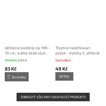
dělitelný kostěný zip YKK -
Třpytivý nažehlovací
70 cm, světle šedá stuha,
potisk - Kytičky II, stříbrné
žluté zuby, FLAT design
Skladem
(16 ks)
Vyprodáno
83 Kč
49 Kč
DETAIL
Do košíku
ZOBRAZIT VŠECHNY SOUVISEJÍCÍ PRODUKTY