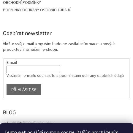
OBCHODNÍ PODMÍNKY
PODMÍNKY OCHRANY OSOBNÍCH ÚDAJŮ
Odebírat newsletter
Vložte svůj e-mail a my vám budeme zasílat informace o nových
produktech na našem e-shopu.
E-mail
Vložením e-mailu souhlasíte s
podmínkami ochrany osobních údajů
PŘIHLÁSIT SE
BLOG
Jak přišít šikmý proužek
Tento web používá soubory cookie. Dalším procházením