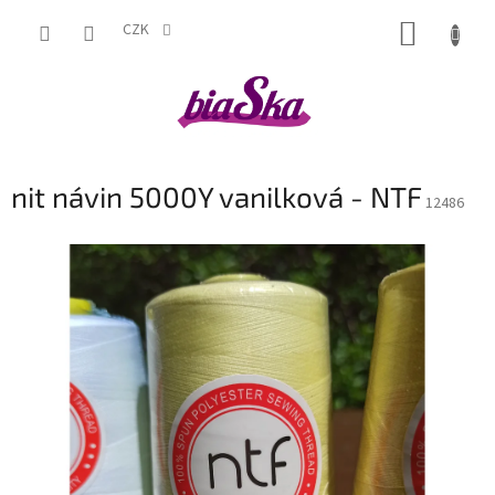
Přejít
NÁKUP
na
CZK
obsah
KOŠÍK
nit návin 5000Y vanilková - NTF
12486