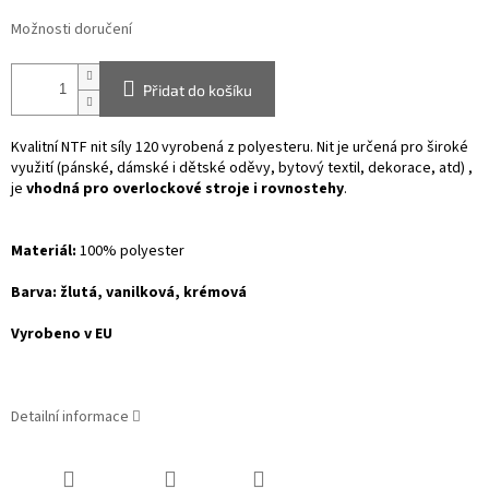
Možnosti doručení
Přidat do košíku
Kvalitní NTF nit síly 120 vyrobená z polyesteru. Nit je určená pro široké
využití (pánské, dámské i dětské oděvy, bytový textil, dekorace, atd) ,
je
vhodná pro overlockové stroje i rovnostehy
.
Materiál:
100% polyester
Barva: žlutá, vanilková, krémová
Vyrobeno v EU
Detailní informace