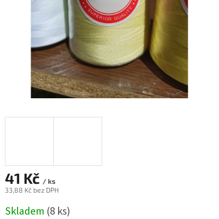
41 Kč
/ ks
33,88 Kč bez DPH
Měrná
Skladem
(8 ks)
cena: