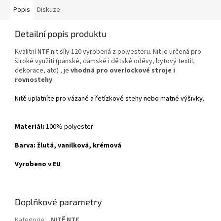
Popis
Diskuze
Detailní popis produktu
Kvalitní NTF nit síly 120 vyrobená z polyesteru. Nit je určená pro
široké využití (pánské, dámské i dětské oděvy, bytový textil,
dekorace, atd) , je
vhodná pro overlockové stroje i
rovnostehy
.
Nitě uplatníte pro vázané a řetízkové stehy nebo matné výšivky.
Materiál:
100% polyester
Barva: žlutá, vanilková, krémová
Vyrobeno v EU
Doplňkové parametry
Kategorie
:
NITĚ NTF