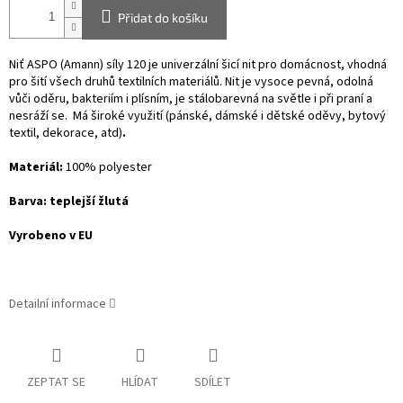
Přidat do košíku
Niť ASPO (Amann) síly 120 je univerzální šicí nit pro domácnost, vhodná
pro šití všech druhů textilních materiálů. Nit je vysoce pevná, odolná
vůči oděru, bakteriím i plísním, je stálobarevná na světle i při praní a
nesráží se. Má široké využití (pánské, dámské i dětské oděvy, bytový
textil, dekorace, atd)
.
Materiál:
100% polyester
Barva: teplejší žlutá
Vyrobeno v EU
Detailní informace
ZEPTAT SE
HLÍDAT
SDÍLET