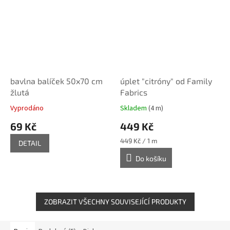
bavlna balíček 50x70 cm
úplet "citróny" od Family
žlutá
Fabrics
Vyprodáno
Skladem
(4 m)
69 Kč
449 Kč
Měrná
449 Kč / 1 m
DETAIL
cena:
Do košíku
ZOBRAZIT VŠECHNY SOUVISEJÍCÍ PRODUKTY