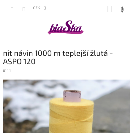
Přejít
NÁKUP
na
CZK
obsah
KOŠÍK
nit návin 1000 m teplejší žlutá -
ASPO 120
8111