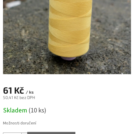
61 Kč
/ ks
50,41 Kč bez DPH
Měrná
Skladem
(10 ks)
cena:
Možnosti doručení