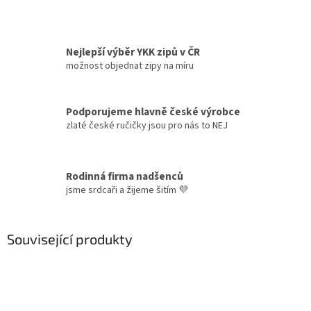
Nejlepší výběr YKK zipů v ČR
možnost objednat zipy na míru
Podporujeme hlavně české výrobce
zlaté české ručičky jsou pro nás to NEJ
Rodinná firma nadšenců
jsme srdcaři a žijeme šitím 💜
Související produkty