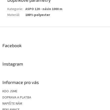
Kategorie
:
ASPO 120 - návin 1000 m
Materiál
:
100% polyester
Z
á
p
a
Facebook
t
í
Instagram
Informace pro vás
KDO JSME
DOPRAVA A PLATBA
NAPIŠTE NÁM
REKLAMACE