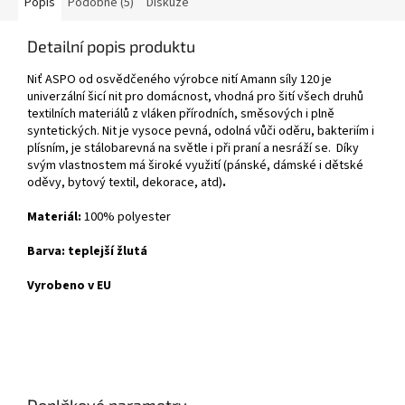
Popis
Podobné (5)
Diskuze
Detailní popis produktu
Niť ASPO od osvědčeného výrobce nití Amann síly 120 je
univerzální šicí nit pro domácnost, vhodná pro šití všech druhů
textilních materiálů z vláken přírodních, směsových i plně
syntetických. Nit je vysoce pevná, odolná vůči oděru, bakteriím i
plísním, je stálobarevná na světle i při praní a nesráží se. Díky
svým vlastnostem má široké využití (pánské, dámské i dětské
oděvy, bytový textil, dekorace, atd)
.
Materiál:
100% polyester
Barva: teplejší žlutá
Vyrobeno v EU
Doplňkové parametry