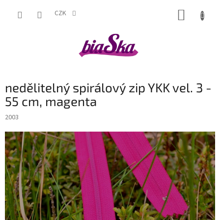
Přejít
NÁKUP
na
CZK
obsah
KOŠÍK
nedělitelný spirálový zip YKK vel. 3 -
55 cm, magenta
2003