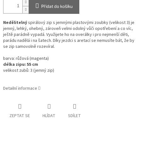
Přidat do košíku
Nedělitelný
spirálový zip s jemnými plastovými zoubky (velikost 3) je
jemný, lehký, ohebný, zároveň velmi odolný vůči opotřebení a co víc,
ještě parádně vypadá.
Využijete ho na overálky i pro nejmenší děti,
parádu nadělá i na šatech. Díky jezdci s aretací se nemusíte bát, že by
se zip samovolně rozevíral.
barva: růžová (magenta)
délka zipu: 55 cm
velikost zubů: 3 (jemný zip)
Detailní informace
ZEPTAT SE
HLÍDAT
SDÍLET