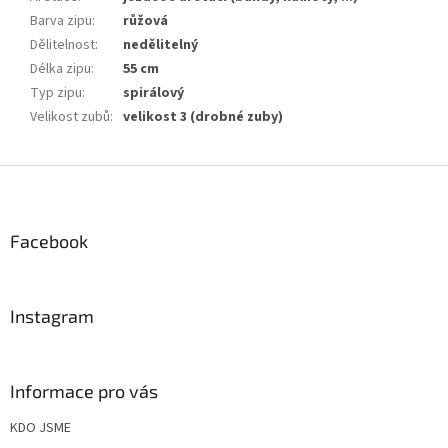
Barva zipu
:
růžová
Dělitelnost
:
nedělitelný
Délka zipu
:
55 cm
Typ zipu
:
spirálový
Velikost zubů
:
velikost 3 (drobné zuby)
Z
á
p
a
Facebook
t
í
Instagram
Informace pro vás
KDO JSME