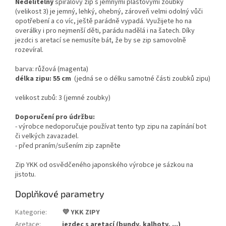
Nedělitelný
spirálový zip s jemnými plastovými zoubky
(velikost 3) je jemný, lehký, ohebný, zároveň velmi odolný vůči
opotřebení a co víc, ještě parádně vypadá.
Využijete ho na
overálky i pro nejmenší děti, parádu nadělá i na šatech. Díky
jezdci s aretací se nemusíte bát, že by se zip samovolně
rozevíral.
barva: růžová (magenta)
délka zipu: 55 cm
(
jedná se o délku samotné části zoubků zipu)
v
elikost zubů: 3 (jemné zoubky)
Doporučení pro údržbu:
- výrobce nedoporučuje používat tento typ zipu na zapínání bot
či velkých zavazadel.
- před praním/sušením zip zapněte
Zip YKK od osvědčeného japonského výrobce je sázkou na
jistotu.
Doplňkové parametry
Kategorie
:
💜 YKK ZIPY
Aretace
:
jezdec s aretací (bundy, kalhoty, ...)