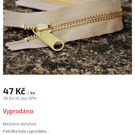
47 Kč
/ ks
38,84 Kč bez DPH
Měrná
Vyprodáno
cena:
Možnosti doručení
Položka byla vyprodána…