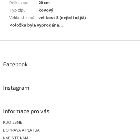
Délka zipu
:
20 cm
Typ zipu
:
kovový
Velikost zubů
:
velikost 5 (nejběžnější)
Položka byla vyprodána…
Z
á
p
a
Facebook
t
í
Instagram
Informace pro vás
KDO JSME
DOPRAVA A PLATBA
NAPIŠTE NÁM