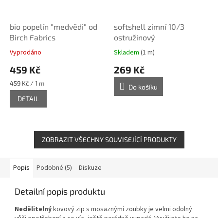
bio popelín "medvědi" od
softshell zimní 10/3
Birch Fabrics
ostružinový
Vyprodáno
Skladem
(1 m)
459 Kč
269 Kč
Měrná
459 Kč / 1 m
Do košíku
cena:
DETAIL
ZOBRAZIT VŠECHNY SOUVISEJÍCÍ PRODUKTY
Popis
Podobné (5)
Diskuze
Detailní popis produktu
Nedělitelný
kovový zip s mosaznými zoubky je velmi odolný