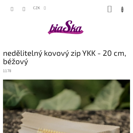
Přejít
NÁKUP
na
CZK
obsah
KOŠÍK
nedělitelný kovový zip YKK - 20 cm,
béžový
1178