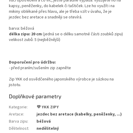
vůči opotřebení a co víc, ještě parádně vypadá.
Využijete ho na
kapsy, peněženky, do kabelek či taštiček. Lze ho využít i na
mikiny oblékané přes hlavu, ale je třeba vzít v úvahu, že je
jezdec bez aretace a snadněji se otevírá.
barva: béžová
délka zipu: 20 cm
(
jedná se o délku samotné části zoubků zipu)
velikost zubů: 5 (nejběžnější)
Doporučení pro údržbu:
- před praním/sušením zip zapněte
Zip YKK od osvědčeného japonského výrobce je sázkou na
jistotu.
Doplňkové parametry
Kategorie
:
💜 YKK ZIPY
Aretace
:
jezdec bez aretace (kabelky, peněženky, ...)
Barva zipu
:
béžová
Dělitelnost
:
nedělitelný