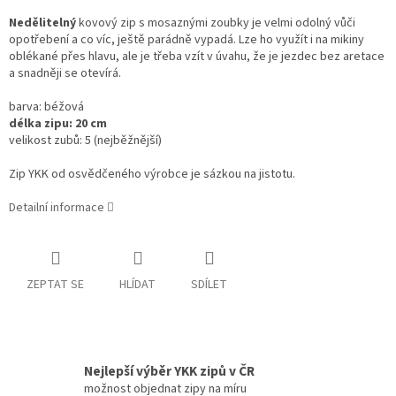
Nedělitelný
kovový zip s mosaznými zoubky je velmi odolný vůči
opotřebení a co víc, ještě parádně vypadá.
Lze ho využít i na mikiny
oblékané přes hlavu, ale je třeba vzít v úvahu, že je jezdec bez aretace
a snadněji se otevírá.
barva: béžová
délka zipu: 20 cm
velikost zubů: 5 (nejběžnější)
Zip YKK od osvědčeného výrobce je sázkou na jistotu.
Detailní informace
ZEPTAT SE
HLÍDAT
SDÍLET
Nejlepší výběr YKK zipů v ČR
možnost objednat zipy na míru