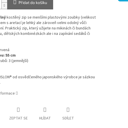
Přidat do košíku
lný
kostěný zip se menšími plastovými zoubky (velikost
cem s aretací
je lehký ale zároveň velmi odolný vůči
í. Praktický zip, který užijete na mikinách či bundách
u, dětských kombinézkách ale i na zapínání sedáků či
ervená
pu: 55 cm
zubů: 3 (jemnější)
VISLON® od osvědčeného japonského výrobce je sázkou
.
informace
ZEPTAT SE
HLÍDAT
SDÍLET