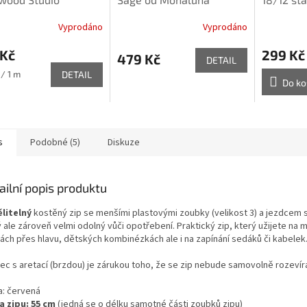
Vyprodáno
Vyprodáno
 Kč
299 Kč
479 Kč
DETAIL
 / 1 m
DETAIL
Do ko
s
Podobné (5)
Diskuze
ailní popis produktu
litelný
kostěný zip se menšími plastovými zoubky (velikost 3)
a jezdcem s
 ale zároveň velmi odolný vůči opotřebení. Praktický zip, který užijete na m
ách přes hlavu, dětských kombinézkách ale i na zapínání sedáků či kabelek
ec s aretací (brzdou) je zárukou toho, že se zip nebude samovolně rozevíra
a
: červená
a zipu: 55 cm
(jedná se o délku samotné části zoubků zipu)