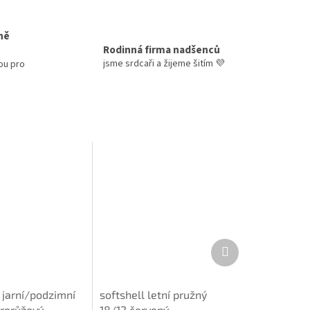
ně
Rodinná firma nadšenců
jsme srdcaři a žijeme šitím 💜
ou pro
Další
produkt
 jarní/podzimní
softshell letní pružný
arorůžový
18/12 červený