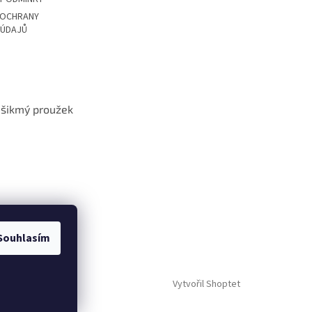
 OCHRANY
 ÚDAJŮ
t šikmý proužek
Souhlasím
Vytvořil Shoptet