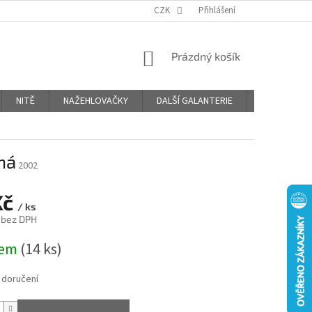
OBCHODNÍ PODMÍNKY
PODMÍNKY OCHRANY OSOBNÍCH ÚDAJŮ
CZK
Přihlášení
NÁKUPNÍ
Prázdný košík
KOŠÍK
NITĚ
NAŽEHLOVAČKY
DALŠÍ GALANTERIE
BLOG
ná
2002
Kč
/ ks
 bez DPH
dem
(14 ks)
 doručení