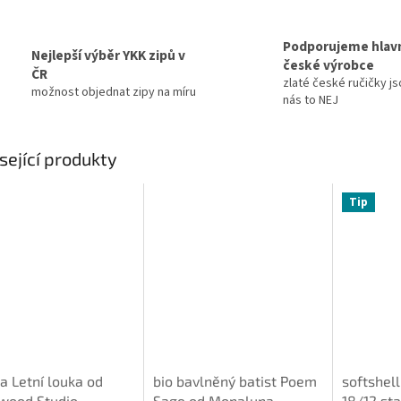
Podporujeme hlav
Nejlepší výběr YKK zipů v
české výrobce
ČR
zlaté české ručičky js
možnost objednat zipy na míru
nás to NEJ
sející produkty
Tip
a Letní louka od
bio bavlněný batist Poem
softshell
wood Studio
Sage od Monaluna
18/12 st