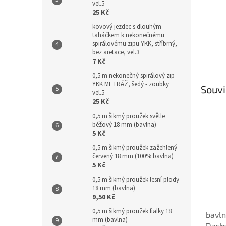
vel.5
25 Kč
kovový jezdec s dlouhým
taháčkem k nekonečnému
spirálovému zipu YKK, stříbrný,
bez aretace, vel.3
7 Kč
0,5 m nekonečný spirálový zip
YKK METRÁŽ, šedý - zoubky
Souvi
vel.5
25 Kč
0,5 m šikmý proužek světle
béžový 18 mm (bavlna)
5 Kč
0,5 m šikmý proužek zažehlený
červený 18 mm (100% bavlna)
5 Kč
0,5 m šikmý proužek lesní plody
18 mm (bavlna)
9,50 Kč
0,5 m šikmý proužek fialky 18
bavln
mm (bavlna)
Dash