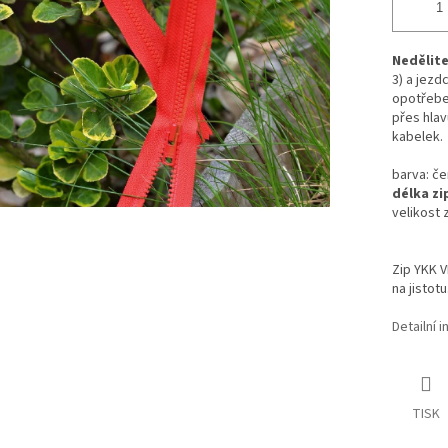
Nedělite
3)
a jezd
opotřeben
přes hlav
kabelek.
barva: č
délka zi
velikost 
Zip YKK 
na jistotu
Detailní 
TISK