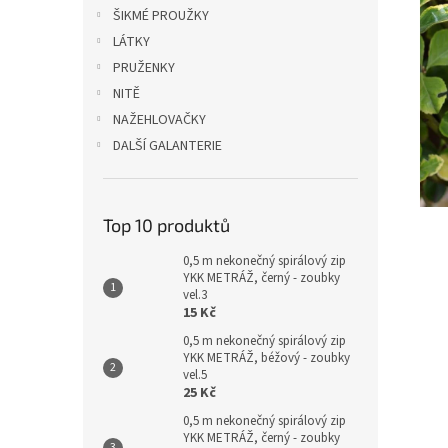
n
ŠIKMÉ PROUŽKY
e
LÁTKY
l
PRUŽENKY
NITĚ
NAŽEHLOVAČKY
DALŠÍ GALANTERIE
Top 10 produktů
0,5 m nekonečný spirálový zip
YKK METRÁŽ, černý - zoubky
vel.3
15 Kč
0,5 m nekonečný spirálový zip
YKK METRÁŽ, béžový - zoubky
vel.5
25 Kč
0,5 m nekonečný spirálový zip
YKK METRÁŽ, černý - zoubky