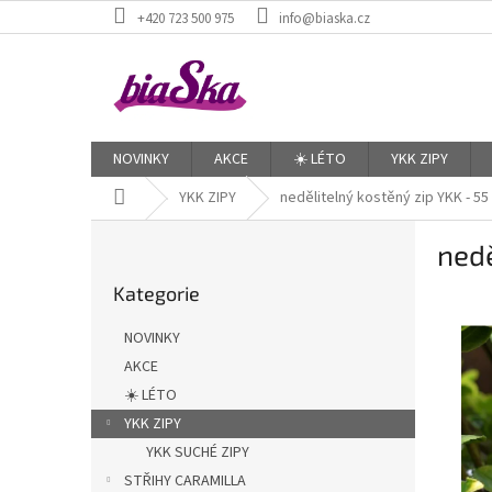
Přejít
+420 723 500 975
info@biaska.cz
na
obsah
NOVINKY
AKCE
☀️ LÉTO
YKK ZIPY
Domů
YKK ZIPY
nedělitelný kostěný zip YKK - 5
P
nedě
o
Přeskočit
s
Kategorie
kategorie
t
r
NOVINKY
a
AKCE
n
☀️ LÉTO
n
í
YKK ZIPY
p
YKK SUCHÉ ZIPY
a
STŘIHY CARAMILLA