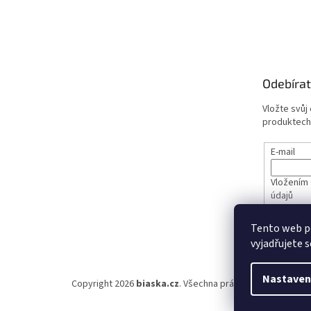
Odebírat
Vložte svůj
produktech
E-mail
Vložením 
údajů
Tento web p
PŘIHL
vyjadřujete s
Nastaven
Copyright 2026
biaska.cz
. Všechna práva vyhrazena.
Upra