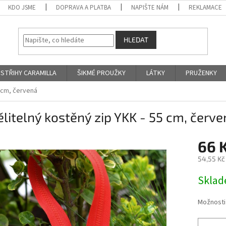
KDO JSME
DOPRAVA A PLATBA
NAPIŠTE NÁM
REKLAMACE
HLEDAT
STŘIHY CARAMILLA
ŠIKMÉ PROUŽKY
LÁTKY
PRUŽENKY
5 cm, červená
litelný kostěný zip YKK - 55 cm, červe
66 
54,55 Kč
Měrná
Skla
cena:
Možnosti