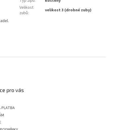
Typ zipu
:
kostěný
Velikost
velikost 3 (drobné zuby)
zubů
:
adel.
ce pro vás
 PLATBA
ÁM
E
 PODMÍNKY