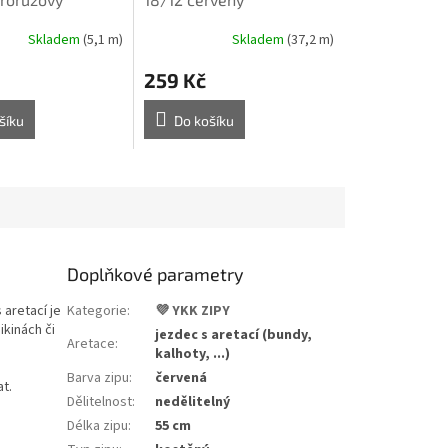
Skladem
(5,1 m)
Skladem
(37,2 m)
259 Kč
šíku
Do košíku
Doplňkové parametry
 aretací
je
Kategorie
:
💜 YKK ZIPY
ikinách či
jezdec s aretací (bundy,
Aretace
:
.
kalhoty, ...)
Barva zipu
:
červená
t.
Dělitelnost
:
nedělitelný
Délka zipu
:
55 cm