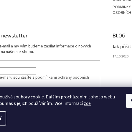
PODMÍNKY
OSOBNÍCH
 newsletter
BLOG
 e-mail a my vám budeme zasílat informace o nových
Jak přiší
 na našem e-shopu.
17.10.2020
e-mailu souhlasíte s
podmínkami ochrany osobních
oužívá soubory cookie. Dalším procházením tohoto webu
ÁSIT SE
ouhlas s jejich používáním.. Více informací
zde
.
í
vit nastavení cookies