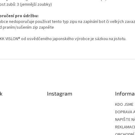
ost zubů: 3 (jemnější zoubky)
ručení pro údržbu:
robce nedoporučuje používat tento typ zipu na zapínání bot či velkých zavaz
ed praním/sušením zip zapněte
YKK VISLON® od osvědčeného japonského výrobce je sázkou na jistotu.
k
Instagram
Informa
KDO JSME
DOPRAVA A
NAPIŠTE N
REKLAMAC
OBCHODNÍ