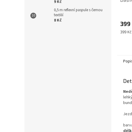
9 Kč
0,5 m reflexní paspule s černou
textilií
8 Kč
399
Měrná
399 Kč
cena:
Popi
Det
Nedě
lehký
bund
Jezd
barv
délk