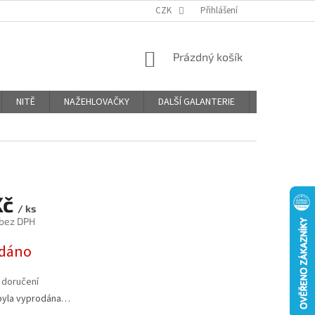
OBCHODNÍ PODMÍNKY
PODMÍNKY OCHRANY OSOBNÍCH ÚDAJŮ
CZK
Přihlášení
NÁKUPNÍ
Prázdný košík
KOŠÍK
NITĚ
NAŽEHLOVAČKY
DALŠÍ GALANTERIE
BLOG
Kč
/ ks
 bez DPH
dáno
 doručení
byla vyprodána…