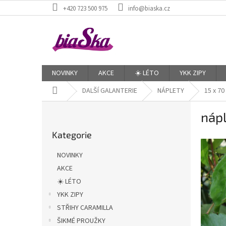
Přejít
+420 723 500 975
info@biaska.cz
na
obsah
NOVINKY
AKCE
☀️ LÉTO
YKK ZIPY
Domů
DALŠÍ GALANTERIE
NÁPLETY
15 x 70
P
nápl
o
Přeskočit
s
Kategorie
kategorie
t
r
NOVINKY
a
AKCE
n
☀️ LÉTO
n
í
YKK ZIPY
p
STŘIHY CARAMILLA
a
ŠIKMÉ PROUŽKY