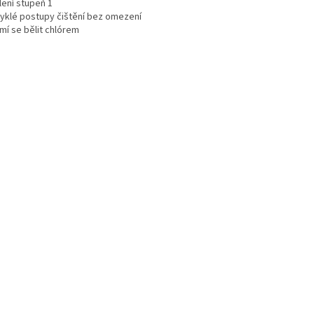
lení stupeň 1
vyklé postupy čištění bez omezení
mí se bělit chlórem