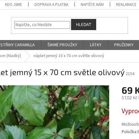
KDO JSME
DOPRAVA A PLATBA
NAPIŠTE NÁM
REKLAMACE
HLEDAT
STŘIHY CARAMILLA
ŠIKMÉ PROUŽKY
LÁTKY
PRUŽENKY
 cm (hladký)
náplet jemný 15 x 70 cm světle olivový
et jemný 15 x 70 cm světle olivový
2154
69 
57,02 Kč
Měrná
Vypro
cena:
Možnosti
Položka 