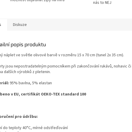
nás to NEJ
s
Diskuze
ailní popis produktu
ý náplet ve světle olivové barvě v rozměru 15 x 70 cm (tunel 2x 35 cm).
ety jsou nepostradatelným pomocníkem při zakončování rukávů, nohavic či prů
a dalších výrobků z pletenin.
riál:
95% bavlna, 5% elastan
beno v EU, certifikát OEKO-TEX standard 100
ručení pro údržbu:
aní do teploty 40°C, mírné odstřeďování