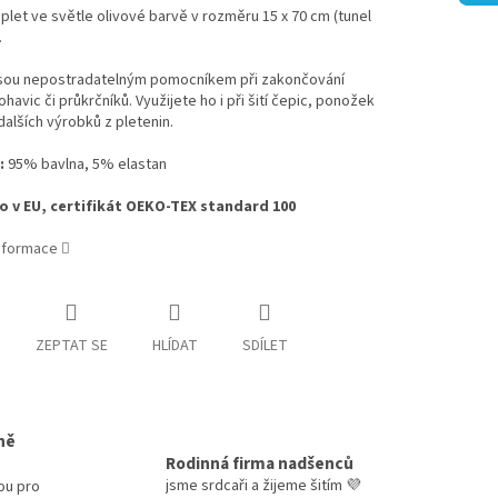
let ve světle olivové barvě v rozměru 15 x 70 cm (tunel
.
jsou nepostradatelným pomocníkem při zakončování
ohavic či průkrčníků. Využijete ho i při šití čepic, ponožek
alších výrobků z pletenin.
:
95% bavlna, 5% elastan
 v EU, certifikát OEKO-TEX standard 100
informace
ZEPTAT SE
HLÍDAT
SDÍLET
ně
Rodinná firma nadšenců
jsme srdcaři a žijeme šitím 💜
ou pro