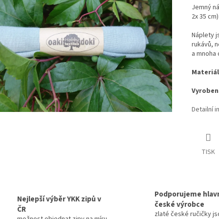
Jemný náp
2x 35 cm)
Náplety 
rukávů, n
a mnoha d
Materiál
Vyrobeno
Detailní 
TISK
Podporujeme hlav
Nejlepší výběr YKK zipů v
české výrobce
ČR
zlaté české ručičky js
možnost objednat zipy na míru