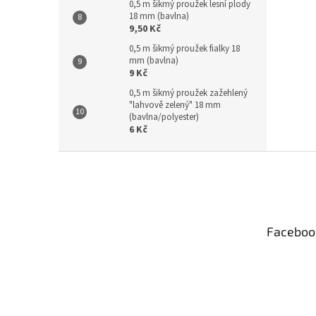
0,5 m šikmý proužek lesní plody
18 mm (bavlna)
9,50 Kč
0,5 m šikmý proužek fialky 18
mm (bavlna)
9 Kč
0,5 m šikmý proužek zažehlený
"lahvově zelený" 18 mm
(bavlna/polyester)
6 Kč
Z
á
p
a
t
Faceboo
í