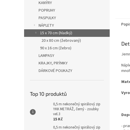
KANÝRY
POPRUHY
PASPULKY
Popi
NÁPLETY
15 x 70 cm (hladký)
20 x 80 cm (žebrovaný)
Det
90 x 16 cm (žebro)
Jemn
LAMPASY
KRAJKY, PRÝMKY
Nápl
DÁRKOVÉ POUKAZY
mnoh
Mate
Vyro
Top 10 produktů
0,5 m nekonečný spirálový zip
YKK METRÁŽ, černý - zoubky
vel.3
Dopo
15 Kč
- pr
0,5 m nekonečný spirálový zip