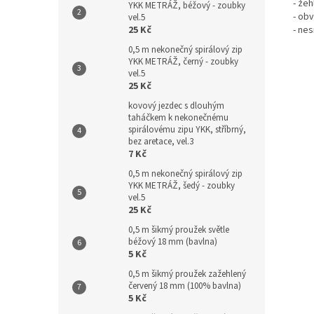
- žeh
YKK METRÁŽ, béžový - zoubky
- ob
vel.5
25 Kč
- nes
0,5 m nekonečný spirálový zip
YKK METRÁŽ, černý - zoubky
vel.5
25 Kč
kovový jezdec s dlouhým
taháčkem k nekonečnému
spirálovému zipu YKK, stříbrný,
bez aretace, vel.3
7 Kč
0,5 m nekonečný spirálový zip
YKK METRÁŽ, šedý - zoubky
vel.5
25 Kč
0,5 m šikmý proužek světle
béžový 18 mm (bavlna)
5 Kč
0,5 m šikmý proužek zažehlený
červený 18 mm (100% bavlna)
5 Kč