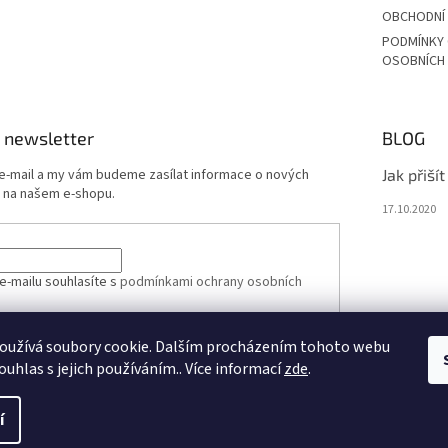
OBCHODNÍ
PODMÍNKY
OSOBNÍCH
 newsletter
BLOG
 e-mail a my vám budeme zasílat informace o nových
Jak přiší
 na našem e-shopu.
17.10.2020
e-mailu souhlasíte s
podmínkami ochrany osobních
oužívá soubory cookie. Dalším procházením tohoto webu
ÁSIT SE
ouhlas s jejich používáním.. Více informací
zde
.
í
vit nastavení cookies