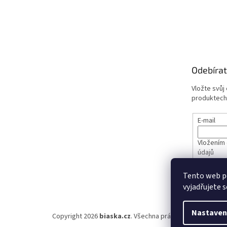
Odebírat
Vložte svůj
produktech
E-mail
Vložením 
údajů
Tento web p
PŘIHL
vyjadřujete s
Nastaven
Copyright 2026
biaska.cz
. Všechna práva vyhrazena.
Upra