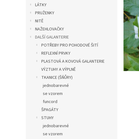
n
LÁTKY
e
PRUŽENKY
l
NITĚ
NAŽEHLOVAČKY
DALŠÍ GALANTERIE
POTŘEBY PRO POHODOVÉ ŠITÍ
REFLEXNÍ PRVKY
PLASTOVÁ A KOVOVÁ GALANTERIE
VÝZTUHY A VÝPLNĚ
TKANICE (ŠŇŮRY)
jednobarevné
se vzorem
funcord
ŠPAGÁTY
STUHY
jednobarevné
se vzorem