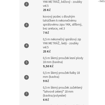
- nes
YKK METRÁŽ, béžový - zoubky
vel.5
25 Kč
kovový jezdec s dlouhým
taháčkem k nekonečnému
spirálovému zipu YKK, stříbrný,
bez aretace, vel.3
7 Kč
0,5 m nekonečný spirálový zip
YKK METRÁŽ, šedý - zoubky
vel.5
25 Kč
0,5 m šikmý proužek lesní plody
18 mm (bavlna)
9,50 Kč
0,5 m šikmý proužek fialky 18
mm (bavlna)
9 Kč
0,5 m šikmý proužek zažehlený
"lahvově zelený" 18 mm
(bavlna/polyester)
6 Kč