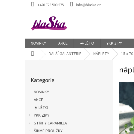
Přejít
+420 723 500 975
info@biaska.cz
na
obsah
NOVINKY
AKCE
☀️ LÉTO
YKK ZIPY
Domů
DALŠÍ GALANTERIE
NÁPLETY
15 x 70
P
nápl
o
Přeskočit
s
Kategorie
kategorie
t
r
NOVINKY
a
AKCE
n
☀️ LÉTO
n
í
YKK ZIPY
p
STŘIHY CARAMILLA
a
ŠIKMÉ PROUŽKY