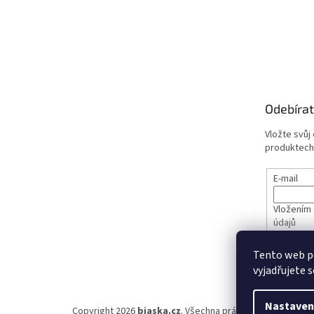
Odebírat
Vložte svůj
produktech
E-mail
Vložením 
údajů
Tento web p
PŘIHL
vyjadřujete s
Nastaven
Copyright 2026
biaska.cz
. Všechna práva vyhrazena.
Upra