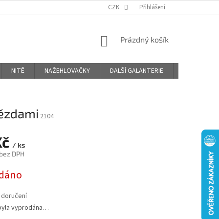
OBCHODNÍ PODMÍNKY
PODMÍNKY OCHRANY OSOBNÍCH ÚDAJŮ
CZK
Přihlášení
NÁKUPNÍ
Prázdný košík
KOŠÍK
NITĚ
NAŽEHLOVAČKY
DALŠÍ GALANTERIE
BLOG
vězdami
2104
Kč
/ ks
 bez DPH
dáno
 doručení
byla vyprodána…