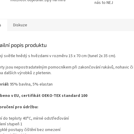
nás to NEJ
s
Diskuze
ailní popis produktu
ý světle hnědý s hvězdami v rozměru 15 x 70 cm (tunel 2x 35 cm).
ety jsou nepostradatelným pomocníkem při zakončování rukávů, nohavic či prů
a dalších výrobků z pletenin.
riál:
95% bavlna, 5% elastan
beno v EU, certifikát OEKO-TEX standard 100
ručení pro údržbu:
aní do teploty 40°C, mírné odstřeďování
lení stupeň 1
vyklé postupy čištění bez omezení