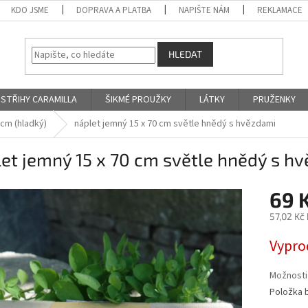
KDO JSME
DOPRAVA A PLATBA
NAPIŠTE NÁM
REKLAMACE
HLEDAT
STŘIHY CARAMILLA
ŠIKMÉ PROUŽKY
LÁTKY
PRUŽENKY
 cm (hladký)
náplet jemný 15 x 70 cm světle hnědý s hvězdami
et jemný 15 x 70 cm světle hnědý s h
69 
57,02 Kč
Měrná
Vypro
cena:
Možnosti
Položka 