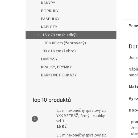
KANÝRY
POPRUHY
PASPULKY
Popi
NÁPLETY
15 x 70 cm (hladký)
20 x 80 cm (žebrovaný)
Det
90 x 16 cm (žebro)
Jemn
LAMPASY
KRAJKY, PRÝMKY
Nápl
DÁRKOVÉ POUKAZY
mnoh
Mate
Vyro
Top 10 produktů
Dopo
0,5 m nekonečný spirálový zip
YKK METRÁŽ, černý - zoubky
vel.3
- pr
15 Kč
- žeh
- ob
0,5 m nekonečný spirálový zip