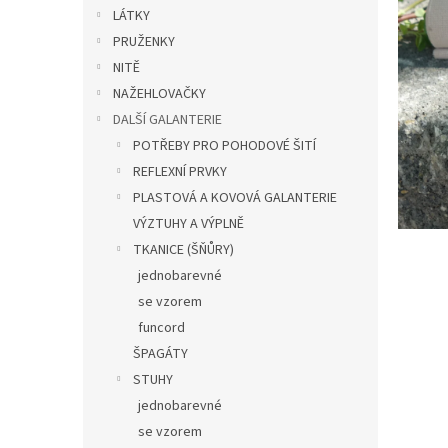
n
LÁTKY
e
PRUŽENKY
l
NITĚ
NAŽEHLOVAČKY
DALŠÍ GALANTERIE
POTŘEBY PRO POHODOVÉ ŠITÍ
REFLEXNÍ PRVKY
PLASTOVÁ A KOVOVÁ GALANTERIE
VÝZTUHY A VÝPLNĚ
TKANICE (ŠŇŮRY)
jednobarevné
se vzorem
funcord
ŠPAGÁTY
STUHY
jednobarevné
se vzorem