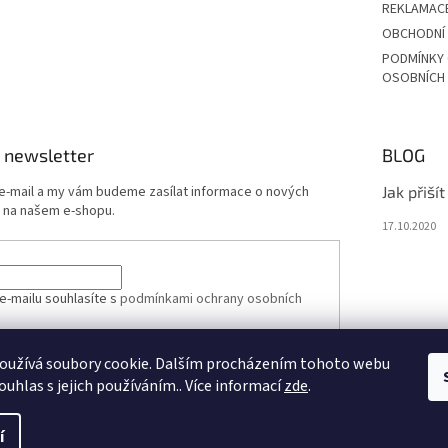
REKLAMAC
OBCHODNÍ
PODMÍNKY
OSOBNÍCH
 newsletter
BLOG
 e-mail a my vám budeme zasílat informace o nových
Jak přiší
 na našem e-shopu.
17.10.2020
e-mailu souhlasíte s
podmínkami ochrany osobních
oužívá soubory cookie. Dalším procházením tohoto webu
ÁSIT SE
ouhlas s jejich používáním.. Více informací
zde
.
í
vit nastavení cookies