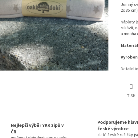
Jemný svě
2x 35 cm)
Náplety 
rukávů, n
a mnoha d
Materiál
Vyrobeno
Detailní 
TISK
Podporujeme hlav
Nejlepší výběr YKK zipů v
české výrobce
ČR
zlaté české ručičky js
možnost objednat zipy na míru