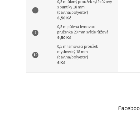
0,5 m šikmý proužek sytě růžový
s puntíky 18 mm
(bavlna/polyester)
6,50 Kč
0,5 m půlená lemovací
pruženka 20 mm světle růžová
9,50 Kč
0,5 m lemovací proužek
myslivecký 18 mm
(bavlna/polyester)
6 Kč
Z
á
p
a
t
Faceboo
í