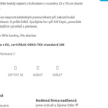
tle hnědý náplet s hvězdami v rozměru 15 x 70 cm (tunel
.
jsou nepostradatelným pomocníkem při zakončování
ohavic či průkrčníků. Využijete ho i při šití čepic, ponožek
alších výrobků z pletenin.
:
95% bavlna, 5% elastan
 v EU, certifikát OEKO-TEX standard 100
informace
ZEPTAT SE
HLÍDAT
SDÍLET
ně
Rodinná firma nadšenců
jsme srdcaři a žijeme šitím 💜
ou pro