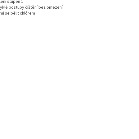
lení stupeň 1
vyklé postupy čištění bez omezení
mí se bělit chlórem