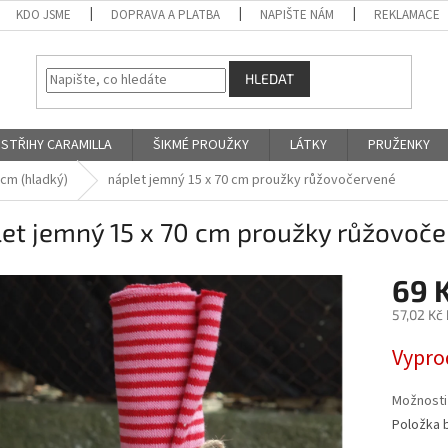
KDO JSME
DOPRAVA A PLATBA
NAPIŠTE NÁM
REKLAMACE
HLEDAT
STŘIHY CARAMILLA
ŠIKMÉ PROUŽKY
LÁTKY
PRUŽENKY
 cm (hladký)
náplet jemný 15 x 70 cm proužky růžovočervené
let jemný 15 x 70 cm proužky růžovoč
69 
57,02 Kč
Měrná
Vypro
cena:
Možnosti
Položka 