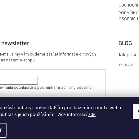
OBCHODNÍ
PODMÍNKY
OSOBNÍCH
 newsletter
BLOG
 e-mail a my vám budeme zasílat informace o nových
Jak přiší
 na našem e-shopu.
17.10.2020
e-mailu souhlasíte s
podmínkami ochrany osobních
oužívá soubory cookie. Dalším procházením tohoto webu
ÁSIT SE
ouhlas s jejich používáním.. Více informací
zde
.
í
vit nastavení cookies