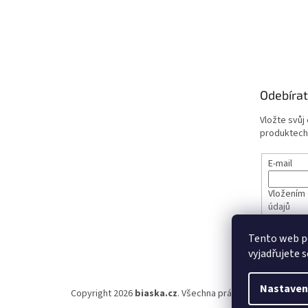
Odebírat
Vložte svůj
produktech
E-mail
Vložením 
údajů
Tento web p
PŘIHL
vyjadřujete s
Nastaven
Copyright 2026
biaska.cz
. Všechna práva vyhrazena.
Upra