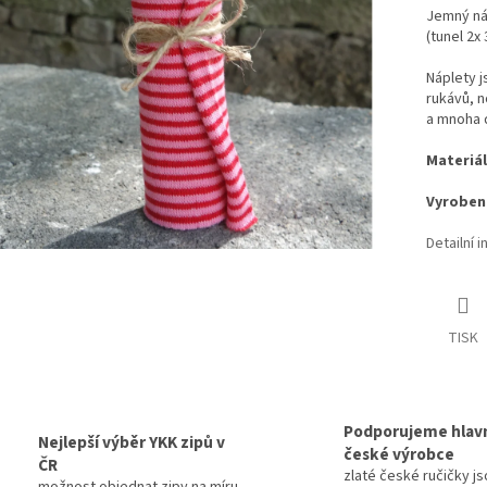
Jemný ná
(tunel 2x 
Náplety 
rukávů, n
a mnoha d
Materiál
Vyrobeno
Detailní 
TISK
Podporujeme hlav
Nejlepší výběr YKK zipů v
české výrobce
ČR
zlaté české ručičky js
možnost objednat zipy na míru