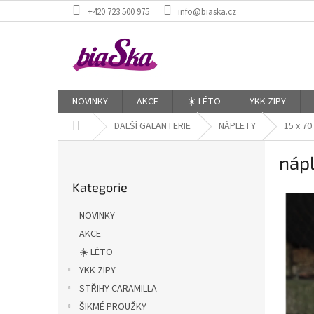
Přejít
+420 723 500 975
info@biaska.cz
na
obsah
NOVINKY
AKCE
☀️ LÉTO
YKK ZIPY
Domů
DALŠÍ GALANTERIE
NÁPLETY
15 x 70
P
náp
o
Přeskočit
s
Kategorie
kategorie
t
r
NOVINKY
a
AKCE
n
☀️ LÉTO
n
í
YKK ZIPY
p
STŘIHY CARAMILLA
a
ŠIKMÉ PROUŽKY