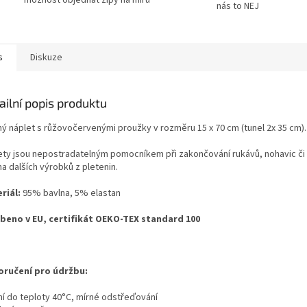
nás to NEJ
s
Diskuze
ailní popis produktu
ý náplet s růžovočervenými proužky v rozměru 15 x 70 cm (tunel 2x 35 cm).
ety jsou nepostradatelným pomocníkem při zakončování rukávů, nohavic či prů
a dalších výrobků z pletenin.
riál:
95% bavlna, 5% elastan
beno v EU, certifikát OEKO-TEX standard 100
ručení pro údržbu:
aní do teploty 40°C, mírné odstřeďování