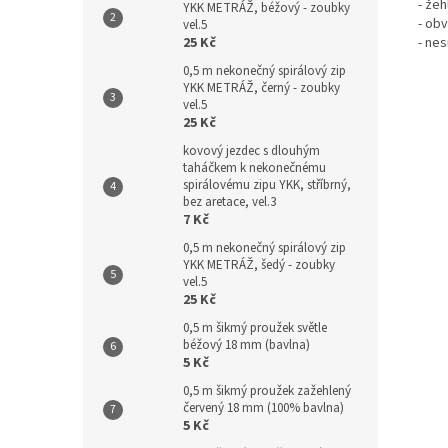
- žeh
YKK METRÁŽ, béžový - zoubky
- ob
vel.5
25 Kč
- nes
0,5 m nekonečný spirálový zip
YKK METRÁŽ, černý - zoubky
vel.5
25 Kč
kovový jezdec s dlouhým
taháčkem k nekonečnému
spirálovému zipu YKK, stříbrný,
bez aretace, vel.3
7 Kč
0,5 m nekonečný spirálový zip
YKK METRÁŽ, šedý - zoubky
vel.5
25 Kč
0,5 m šikmý proužek světle
béžový 18 mm (bavlna)
5 Kč
0,5 m šikmý proužek zažehlený
červený 18 mm (100% bavlna)
5 Kč