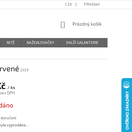
OBCHODNÍ PODMÍNKY
PODMÍNKY OCHRANY OSOBNÍCH ÚDAJŮ
CZK
Přihlášení
NÁKUPNÍ
Prázdný košík
KOŠÍK
NITĚ
NAŽEHLOVAČKY
DALŠÍ GALANTERIE
BLOG
ervené
2319
Kč
/ ks
 bez DPH
dáno
 doručení
byla vyprodána…