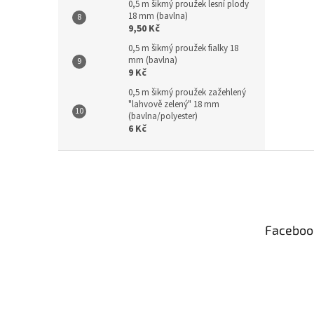
0,5 m šikmý proužek lesní plody
18 mm (bavlna)
9,50 Kč
0,5 m šikmý proužek fialky 18
mm (bavlna)
9 Kč
0,5 m šikmý proužek zažehlený
"lahvově zelený" 18 mm
(bavlna/polyester)
6 Kč
Z
á
p
a
t
Faceboo
í