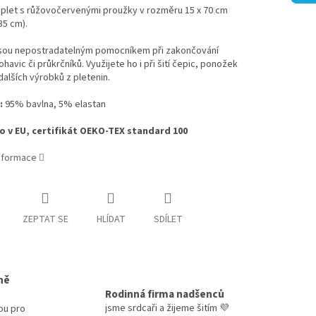
plet s růžovočervenými proužky v rozměru 15 x 70 cm
35 cm).
jsou nepostradatelným pomocníkem při zakončování
ohavic či průkrčníků. Využijete ho i při šití čepic, ponožek
alších výrobků z pletenin.
:
95% bavlna, 5% elastan
 v EU, certifikát OEKO-TEX standard 100
informace
ZEPTAT SE
HLÍDAT
SDÍLET
ně
Rodinná firma nadšenců
jsme srdcaři a žijeme šitím 💜
ou pro