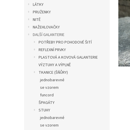
n
LÁTKY
e
PRUŽENKY
l
NITĚ
NAŽEHLOVAČKY
DALŠÍ GALANTERIE
POTŘEBY PRO POHODOVÉ ŠITÍ
REFLEXNÍ PRVKY
PLASTOVÁ A KOVOVÁ GALANTERIE
VÝZTUHY A VÝPLNĚ
TKANICE (ŠŇŮRY)
jednobarevné
se vzorem
funcord
ŠPAGÁTY
STUHY
jednobarevné
se vzorem