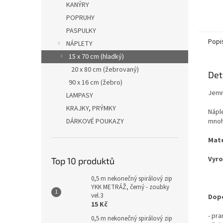
KANÝRY
POPRUHY
PASPULKY
Popi
NÁPLETY
15 x 70 cm (hladký)
20 x 80 cm (žebrovaný)
Det
90 x 16 cm (žebro)
Jemn
LAMPASY
KRAJKY, PRÝMKY
Nápl
DÁRKOVÉ POUKAZY
mnoh
Mate
Vyro
Top 10 produktů
0,5 m nekonečný spirálový zip
YKK METRÁŽ, černý - zoubky
vel.3
Dopo
15 Kč
- pr
0,5 m nekonečný spirálový zip