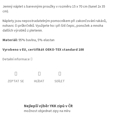
Jemný náplet s barevnými proužky v rozměru 15 x 70 cm (tunel 2x 35
cm).
Náplety jsou nepostradatelným pomocníkem při zakončování rukávů,
nohavic či průkrčníků. Využijete ho i při šití čepic, ponožek a mnoha
dalších výrobků z pletenin.
Materiál:
95% bavlna, 5% elastan
Vyrobeno v EU, certifikát OEKO-TEX standard 100
Detailní informace
ZEPTAT SE
HLÍDAT
SDÍLET
Nejlepší výběr YKK zipů v ČR
možnost objednat zipy na míru