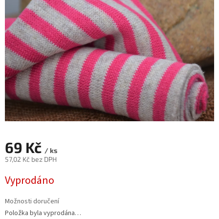
69 Kč
/ ks
57,02 Kč bez DPH
Měrná
Vyprodáno
cena:
Možnosti doručení
Položka byla vyprodána…