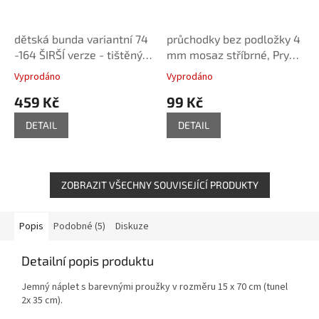
dětská bunda variantní 74
průchodky bez podložky 4
-164 ŠIRŠÍ verze - tištěný
mm mosaz stříbrné, Prym,
střih Caramilla
50 ks
Vyprodáno
Vyprodáno
459 Kč
99 Kč
DETAIL
DETAIL
ZOBRAZIT VŠECHNY SOUVISEJÍCÍ PRODUKTY
Popis
Podobné (5)
Diskuze
Detailní popis produktu
Jemný náplet s barevnými proužky v rozměru 15 x 70 cm (tunel
2x 35 cm).