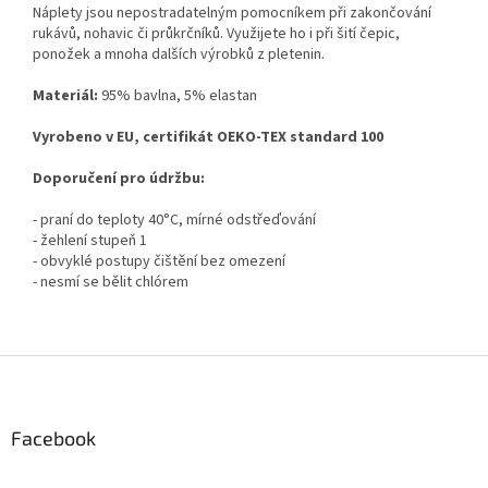
Náplety jsou nepostradatelným pomocníkem při zakončování
rukávů, nohavic či průkrčníků. Využijete ho i při šití čepic,
ponožek a mnoha dalších výrobků z pletenin.
Materiál:
95% bavlna, 5% elastan
Vyrobeno v EU, certifikát OEKO-TEX standard 100
Doporučení pro údržbu:
- praní do teploty 40°C, mírné odstřeďování
- žehlení stupeň 1
- obvyklé postupy čištění bez omezení
- nesmí se bělit chlórem
Z
á
p
a
Facebook
t
í