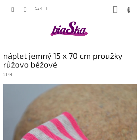
Přejít
NÁKUP
na
CZK
obsah
KOŠÍK
náplet jemný 15 x 70 cm proužky
růžovo béžové
1144