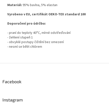
Materiál:
95% bavlna, 5% elastan
Vyrobeno v EU, certifikát OEKO-TEX standard 100
Doporučení pro údržbu:
- praní do teploty 40°C, mírné odstřeďování
- žehlení stupeň 1
- obvyklé postupy čištění bez omezení
- nesmí se bělit chlórem
Z
á
p
a
Facebook
t
í
Instagram