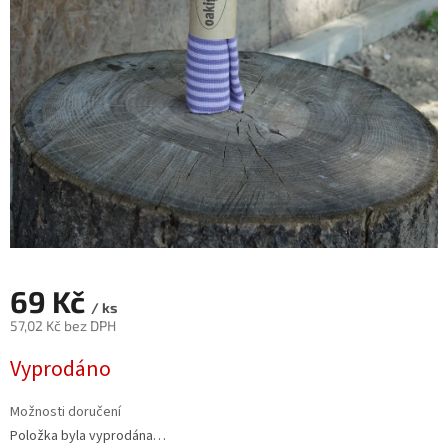
69 Kč
/ ks
57,02 Kč bez DPH
Měrná
Vyprodáno
cena:
Možnosti doručení
Položka byla vyprodána…