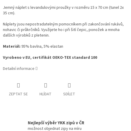
Jemný náplet s levandulovými proužky v rozměru 15 x 70 cm (tunel 2x
35 cm).
Náplety jsou nepostradatelným pomocníkem při zakončování rukávů,
nohavic či průkrčníků. Využijete ho i při šití čepic, ponožek a mnoha
dalších výrobků z pletenin.
Materiál:
95% bavlna, 5% elastan
Vyrobeno v EU, certifikát OEKO-TEX standard 100
Detailní informace
ZEPTAT SE
HLÍDAT
SDÍLET
Nejlepší výběr YKK zipů v ČR
možnost objednat zipy na míru