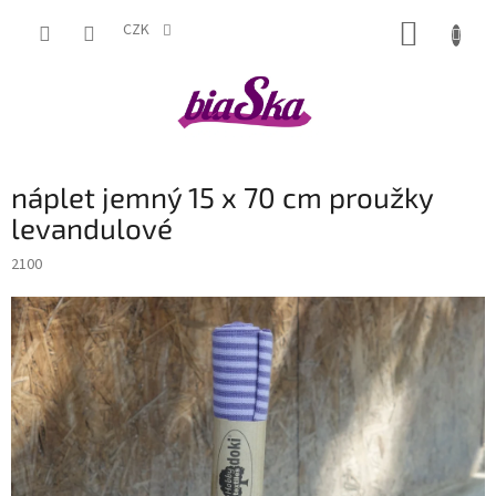
Přejít
NÁKUP
na
CZK
obsah
KOŠÍK
náplet jemný 15 x 70 cm proužky
levandulové
2100