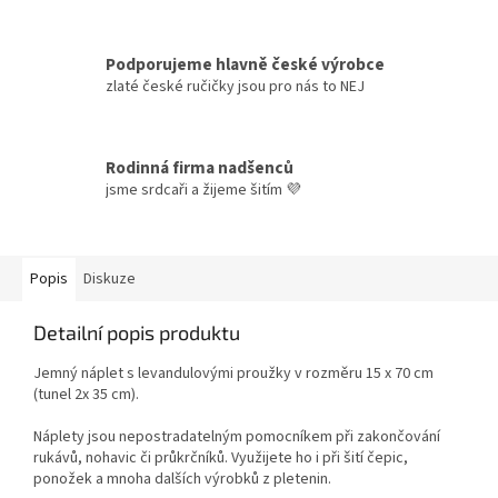
Podporujeme hlavně české výrobce
zlaté české ručičky jsou pro nás to NEJ
Rodinná firma nadšenců
jsme srdcaři a žijeme šitím 💜
Popis
Diskuze
Detailní popis produktu
Jemný náplet s levandulovými proužky v rozměru 15 x 70 cm
(tunel 2x 35 cm).
Náplety jsou nepostradatelným pomocníkem při zakončování
rukávů, nohavic či průkrčníků. Využijete ho i při šití čepic,
ponožek a mnoha dalších výrobků z pletenin.