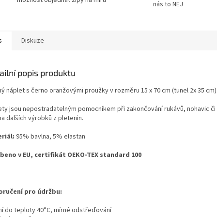
nás to NEJ
s
Diskuze
ailní popis produktu
ý náplet s černo oranžovými proužky v rozměru 15 x 70 cm (tunel 2x 35 cm)
ety jsou nepostradatelným pomocníkem při zakončování rukávů, nohavic či prů
a dalších výrobků z pletenin.
riál:
95% bavlna, 5% elastan
beno v EU, certifikát OEKO-TEX standard 100
ručení pro údržbu:
aní do teploty 40°C, mírné odstřeďování