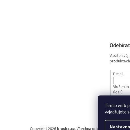
Odebírat
Vložte svůj
produktech
E-mail
Vložením 
údajů
Tento web p
PŘIHL
vyjadřujete s
Nastaven
Copyright 2026
biaska.cz
. Všechna práva vyhrazena.
Upra