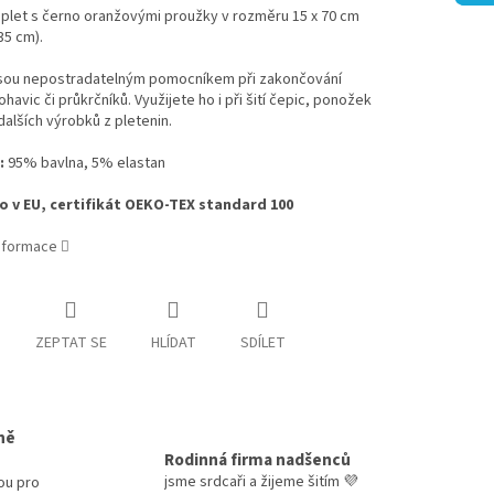
plet s černo oranžovými proužky v rozměru 15 x 70 cm
35 cm).
jsou nepostradatelným pomocníkem při zakončování
ohavic či průkrčníků. Využijete ho i při šití čepic, ponožek
alších výrobků z pletenin.
:
95% bavlna, 5% elastan
 v EU, certifikát OEKO-TEX standard 100
informace
ZEPTAT SE
HLÍDAT
SDÍLET
ně
Rodinná firma nadšenců
jsme srdcaři a žijeme šitím 💜
ou pro