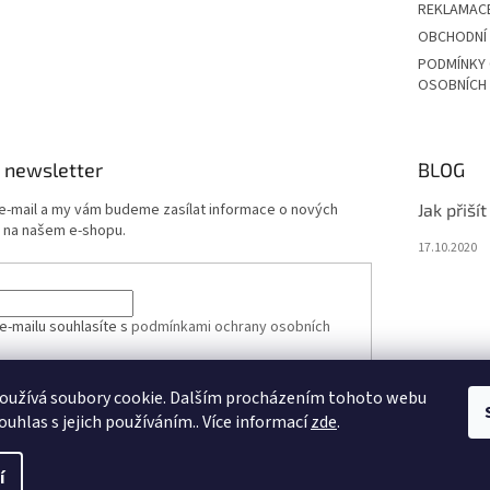
REKLAMAC
OBCHODNÍ
PODMÍNKY
OSOBNÍCH
 newsletter
BLOG
 e-mail a my vám budeme zasílat informace o nových
Jak přiší
 na našem e-shopu.
17.10.2020
e-mailu souhlasíte s
podmínkami ochrany osobních
oužívá soubory cookie. Dalším procházením tohoto webu
ÁSIT SE
ouhlas s jejich používáním.. Více informací
zde
.
í
vit nastavení cookies