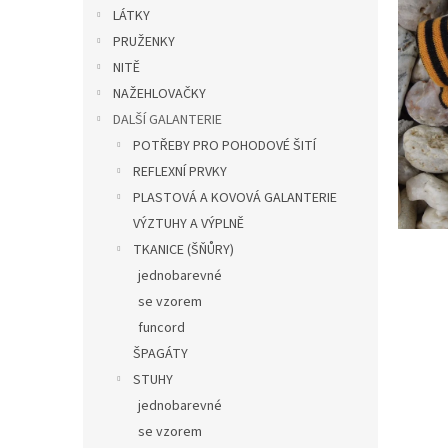
n
LÁTKY
e
PRUŽENKY
l
NITĚ
NAŽEHLOVAČKY
DALŠÍ GALANTERIE
POTŘEBY PRO POHODOVÉ ŠITÍ
REFLEXNÍ PRVKY
PLASTOVÁ A KOVOVÁ GALANTERIE
VÝZTUHY A VÝPLNĚ
TKANICE (ŠŇŮRY)
jednobarevné
se vzorem
funcord
ŠPAGÁTY
STUHY
jednobarevné
se vzorem