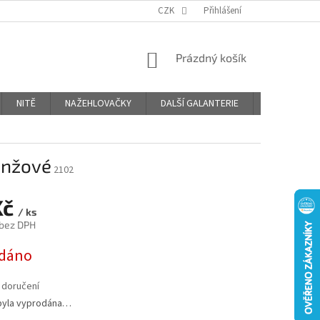
OBCHODNÍ PODMÍNKY
PODMÍNKY OCHRANY OSOBNÍCH ÚDAJŮ
CZK
Přihlášení
NÁKUPNÍ
Prázdný košík
KOŠÍK
NITĚ
NAŽEHLOVAČKY
DALŠÍ GALANTERIE
BLOG
anžové
2102
Kč
/ ks
 bez DPH
dáno
 doručení
byla vyprodána…