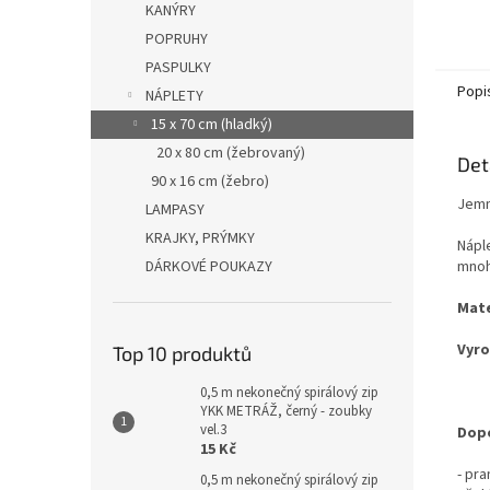
KANÝRY
POPRUHY
PASPULKY
Popi
NÁPLETY
15 x 70 cm (hladký)
20 x 80 cm (žebrovaný)
Det
90 x 16 cm (žebro)
Jemn
LAMPASY
KRAJKY, PRÝMKY
Nápl
DÁRKOVÉ POUKAZY
mnoh
Mate
Vyro
Top 10 produktů
0,5 m nekonečný spirálový zip
YKK METRÁŽ, černý - zoubky
vel.3
Dopo
15 Kč
- pr
0,5 m nekonečný spirálový zip