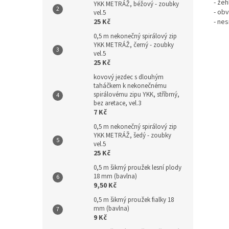
- žeh
YKK METRÁŽ, béžový - zoubky
- ob
vel.5
25 Kč
- nes
0,5 m nekonečný spirálový zip
YKK METRÁŽ, černý - zoubky
vel.5
25 Kč
kovový jezdec s dlouhým
taháčkem k nekonečnému
spirálovému zipu YKK, stříbrný,
bez aretace, vel.3
7 Kč
0,5 m nekonečný spirálový zip
YKK METRÁŽ, šedý - zoubky
vel.5
25 Kč
0,5 m šikmý proužek lesní plody
18 mm (bavlna)
9,50 Kč
0,5 m šikmý proužek fialky 18
mm (bavlna)
9 Kč