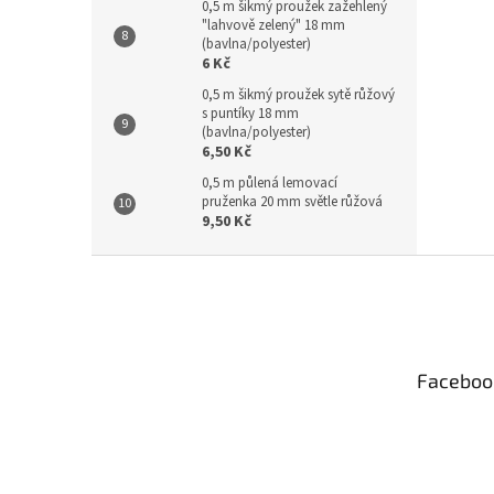
0,5 m šikmý proužek zažehlený
"lahvově zelený" 18 mm
(bavlna/polyester)
6 Kč
0,5 m šikmý proužek sytě růžový
s puntíky 18 mm
(bavlna/polyester)
6,50 Kč
0,5 m půlená lemovací
pruženka 20 mm světle růžová
9,50 Kč
Z
á
p
a
t
Faceboo
í