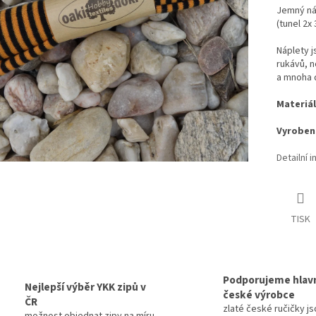
Jemný ná
(tunel 2x 
Náplety 
rukávů, n
a mnoha d
Materiál
Vyrobeno
Detailní 
TISK
Podporujeme hlav
Nejlepší výběr YKK zipů v
české výrobce
ČR
zlaté české ručičky js
možnost objednat zipy na míru