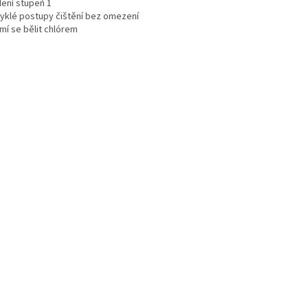
lení stupeň 1
vyklé postupy čištění bez omezení
mí se bělit chlórem