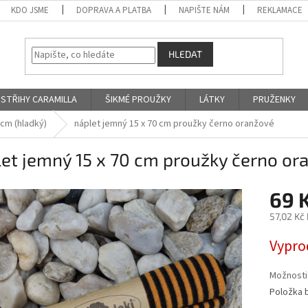
KDO JSME
DOPRAVA A PLATBA
NAPIŠTE NÁM
REKLAMACE
HLEDAT
STŘIHY CARAMILLA
ŠIKMÉ PROUŽKY
LÁTKY
PRUŽENKY
 cm (hladký)
náplet jemný 15 x 70 cm proužky černo oranžové
et jemný 15 x 70 cm proužky černo or
69 
57,02 Kč
Měrná
Vypro
cena:
Možnosti
Položka 