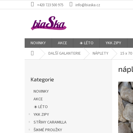
Přejít
+420 723 500 975
info@biaska.cz
na
obsah
NOVINKY
AKCE
☀️ LÉTO
YKK ZIPY
Domů
DALŠÍ GALANTERIE
NÁPLETY
15 x 70
P
nápl
o
Přeskočit
s
Kategorie
kategorie
t
r
NOVINKY
a
AKCE
n
☀️ LÉTO
n
í
YKK ZIPY
p
STŘIHY CARAMILLA
a
ŠIKMÉ PROUŽKY