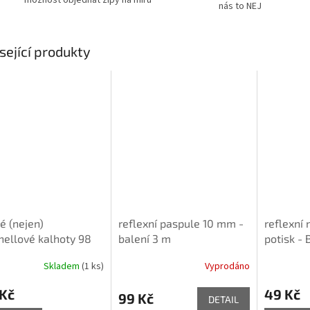
nás to NEJ
sející produkty
é (nejen)
reflexní paspule 10 mm -
reflexní 
hellové kalhoty 98
balení 3 m
potisk - 
UŽŠÍ verze - tištěný
Skladem
(1 ks)
Vyprodáno
 Caramilla
 Kč
49 Kč
99 Kč
DETAIL