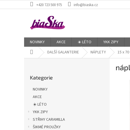
Přejít
+420 723 500 975
info@biaska.cz
na
obsah
NOVINKY
AKCE
☀️ LÉTO
YKK ZIPY
Domů
DALŠÍ GALANTERIE
NÁPLETY
15 x 70
P
nápl
o
Přeskočit
s
Kategorie
kategorie
t
r
NOVINKY
a
AKCE
n
☀️ LÉTO
n
í
YKK ZIPY
p
STŘIHY CARAMILLA
a
ŠIKMÉ PROUŽKY