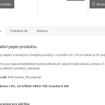
o košíku
Do ko
s
Podobné (4)
Diskuze
ailní popis produktu
ý náplet s modrými a šedými proužky v rozměru 15 x 70 cm (tunel 2x 35 cm)
ety jsou nepostradatelným pomocníkem při zakončování rukávů, nohavic či prů
a dalších výrobků z pletenin.
riál:
95% bavlna, 5% elastan
beno v EU, certifikát OEKO-TEX standard 100
ručení pro údržbu: