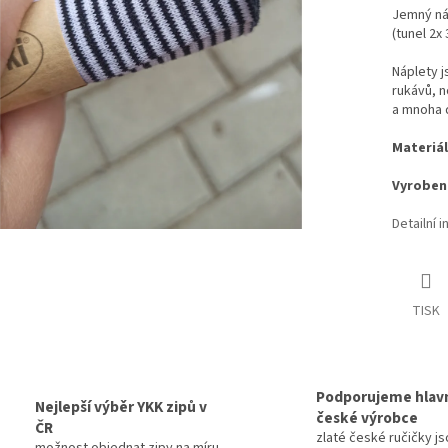
Jemný ná
(tunel 2x 
Náplety 
rukávů, n
a mnoha d
Materiál
Vyrobeno
Detailní 
TISK
Podporujeme hlav
Nejlepší výběr YKK zipů v
české výrobce
ČR
zlaté české ručičky js
možnost objednat zipy na míru