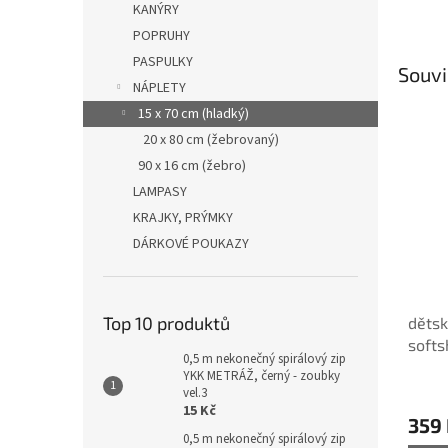
KANÝRY
POPRUHY
PASPULKY
Souvi
NÁPLETY
15 x 70 cm (hladký)
20 x 80 cm (žebrovaný)
90 x 16 cm (žebro)
LAMPASY
KRAJKY, PRÝMKY
DÁRKOVÉ POUKAZY
Top 10 produktů
dětsk
softs
0,5 m nekonečný spirálový zip
-170 
YKK METRÁŽ, černý - zoubky
střih
vel.3
15 Kč
359
0,5 m nekonečný spirálový zip