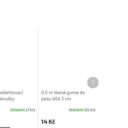
Další
produkt
nažehlovací
0,5 m tkaná guma do
Berušky
pasu bílá 3 cm
Skladem
(3 ks)
Skladem
(62 ks)
14 Kč