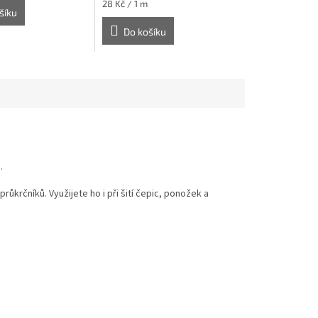
Měrná
28 Kč / 1 m
šíku
cena:
Do košíku
.
krčníků. Využijete ho i při šití čepic, ponožek a