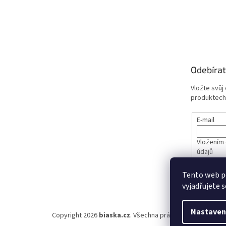
Odebírat
Vložte svůj
produktech
E-mail
Vložením 
údajů
Tento web p
PŘIHL
vyjadřujete s
Nastaven
Copyright 2026
biaska.cz
. Všechna práva vyhrazena.
Upra