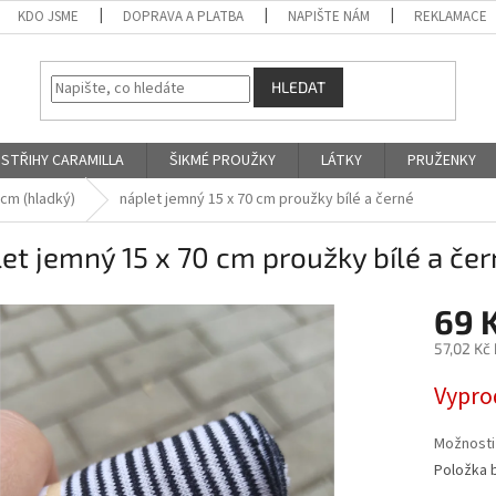
KDO JSME
DOPRAVA A PLATBA
NAPIŠTE NÁM
REKLAMACE
HLEDAT
STŘIHY CARAMILLA
ŠIKMÉ PROUŽKY
LÁTKY
PRUŽENKY
 cm (hladký)
náplet jemný 15 x 70 cm proužky bílé a černé
et jemný 15 x 70 cm proužky bílé a če
69 
57,02 Kč
Měrná
Vypro
cena:
Možnosti
Položka 