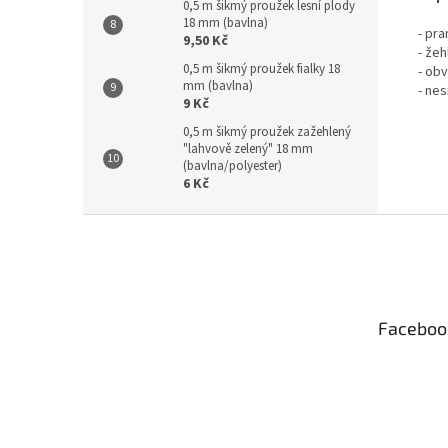
0,5 m šikmý proužek lesní plody
18 mm (bavlna)
- pr
9,50 Kč
- žeh
0,5 m šikmý proužek fialky 18
- ob
mm (bavlna)
- nes
9 Kč
0,5 m šikmý proužek zažehlený
"lahvově zelený" 18 mm
(bavlna/polyester)
6 Kč
Z
á
p
a
t
Faceboo
í