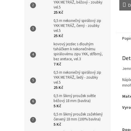
YKK METRÁŽ, béžový - zoubky
D
vel.5
25 Kč
0,5 m nekonečný spirálový zip
YKK METRÁŽ, černý - zoubky
vel.5
25 Kč
Popi
kovový jezdec s dlouhým
taháčkem k nekonečnému
spirálovému zipu YKK, stříbrný,
Det
bez aretace, vel.3
7 Kč
Jemn
0,5 m nekonečný spirálový zip
YKK METRÁŽ, šedý - zoubky
Nápl
vel.5
mnoh
25 Kč
0,5 m šikmý proužek světle
Mate
béžový 18 mm (bavlna)
5 Kč
Vyro
0,5 m šikmý proužek zažehlený
červený 18 mm (100% bavlna)
5 Kč
Dopo