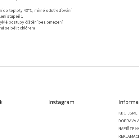
aní do teploty 40°C, mírné odstřeďování
lení stupeň 1
vyklé postupy čištění bez omezení
mí se bělit chlórem
k
Instagram
Informa
KDO JSME
DOPRAVA A
NAPIŠTE N
REKLAMAC