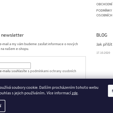
OBCHODNÍ
PODMÍNKY
OSOBNÍCH
 newsletter
BLOG
 e-mail a my vám budeme zasílat informace o nových
Jak přiší
 na našem e-shopu.
17.10.2020
e-mailu souhlasíte s
podmínkami ochrany osobních
oužívá soubory cookie. Dalším procházením tohoto webu
ÁSIT SE
ouhlas s jejich používáním.. Více informací
zde
.
í
vit nastavení cookies