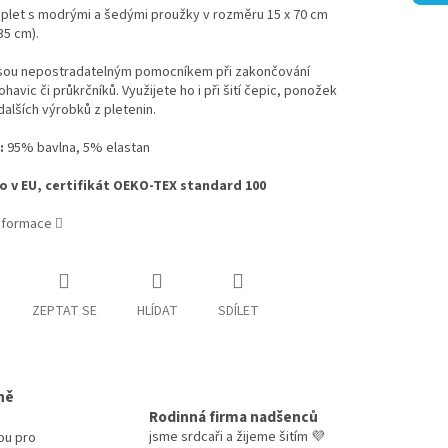
plet s modrými a šedými proužky v rozměru 15 x 70 cm
35 cm).
jsou nepostradatelným pomocníkem při zakončování
ohavic či průkrčníků. Využijete ho i při šití čepic, ponožek
alších výrobků z pletenin.
:
95% bavlna, 5% elastan
 v EU, certifikát OEKO-TEX standard 100
informace
ZEPTAT SE
HLÍDAT
SDÍLET
ně
Rodinná firma nadšenců
jsme srdcaři a žijeme šitím 💜
ou pro