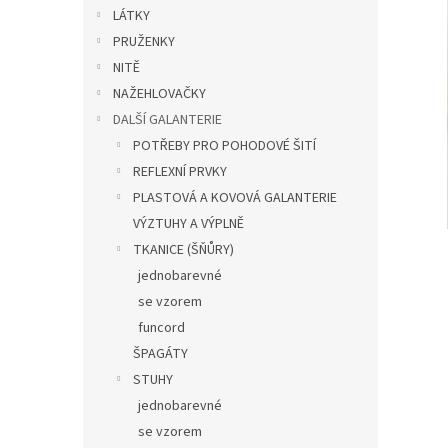
n
LÁTKY
e
PRUŽENKY
l
NITĚ
NAŽEHLOVAČKY
DALŠÍ GALANTERIE
POTŘEBY PRO POHODOVÉ ŠITÍ
REFLEXNÍ PRVKY
PLASTOVÁ A KOVOVÁ GALANTERIE
VÝZTUHY A VÝPLNĚ
TKANICE (ŠŇŮRY)
jednobarevné
se vzorem
funcord
ŠPAGÁTY
STUHY
jednobarevné
se vzorem