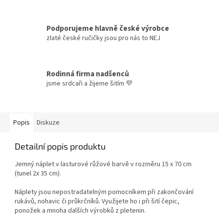
Podporujeme hlavně české výrobce
zlaté české ručičky jsou pro nás to NEJ
Rodinná firma nadšenců
jsme srdcaři a žijeme šitím 💜
Popis
Diskuze
Detailní popis produktu
Jemný náplet v lasturové růžové barvě v rozměru 15 x 70 cm
(tunel 2x 35 cm).
Náplety jsou nepostradatelným pomocníkem při zakončování
rukávů, nohavic či průkrčníků. Využijete ho i při šití čepic,
ponožek a mnoha dalších výrobků z pletenin.