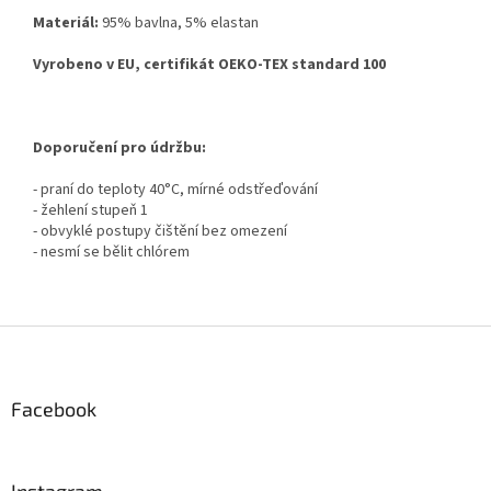
Materiál:
95% bavlna, 5% elastan
Vyrobeno v EU, certifikát OEKO-TEX standard 100
Doporučení pro údržbu:
- praní do teploty 40°C, mírné odstřeďování
- žehlení stupeň 1
- obvyklé postupy čištění bez omezení
- nesmí se bělit chlórem
Z
á
p
a
Facebook
t
í