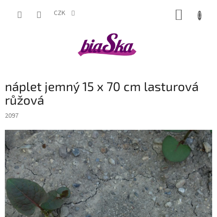
Přejít
NÁKUP
na
CZK
obsah
KOŠÍK
náplet jemný 15 x 70 cm lasturová
růžová
2097