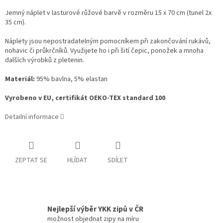
Jemný náplet v lasturové růžové barvě v rozměru 15 x 70 cm (tunel 2x
35 cm).
Náplety jsou nepostradatelným pomocníkem při zakončování rukávů,
nohavic či průkrčníků. Využijete ho i při šití čepic, ponožek a mnoha
dalších výrobků z pletenin.
Materiál:
95% bavlna, 5% elastan
Vyrobeno v EU, certifikát OEKO-TEX standard 100
Detailní informace
ZEPTAT SE
HLÍDAT
SDÍLET
Nejlepší výběr YKK zipů v ČR
možnost objednat zipy na míru