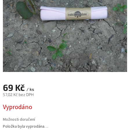
69 Kč
/ ks
57,02 Kč bez DPH
Měrná
Vyprodáno
cena:
Možnosti doručení
Položka byla vyprodána…