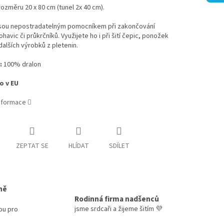
rozměru 20 x 80 cm (tunel 2x 40 cm).
jsou nepostradatelným pomocníkem při zakončování
ohavic či průkrčníků. Využijete ho i při šití čepic, ponožek
alších výrobků z pletenin.
:
100% dralon
o v EU
informace
ZEPTAT SE
HLÍDAT
SDÍLET
ně
Rodinná firma nadšenců
jsme srdcaři a žijeme šitím 💜
ou pro