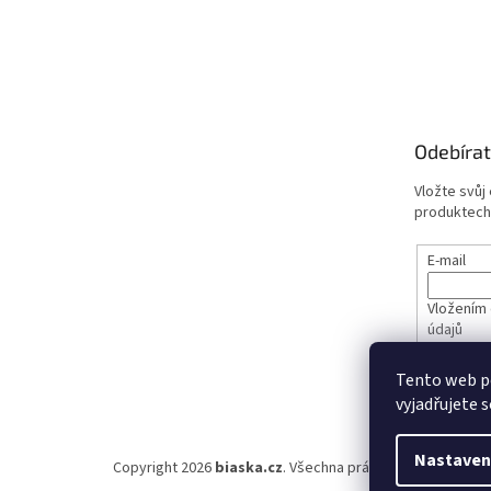
Odebírat
Vložte svůj
produktech
E-mail
Vložením 
údajů
Tento web p
PŘIHL
vyjadřujete s
Nastaven
Copyright 2026
biaska.cz
. Všechna práva vyhrazena.
Upra