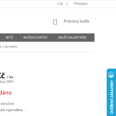
OBCHODNÍ PODMÍNKY
PODMÍNKY OCHRANY OSOBNÍCH ÚDAJŮ
CZK
Přihlášení
NÁKUPNÍ
Prázdný košík
KOŠÍK
NITĚ
NAŽEHLOVAČKY
DALŠÍ GALANTERIE
BLOG
ý s lurexem
Kč
/ ks
 bez DPH
dáno
 doručení
byla vyprodána…