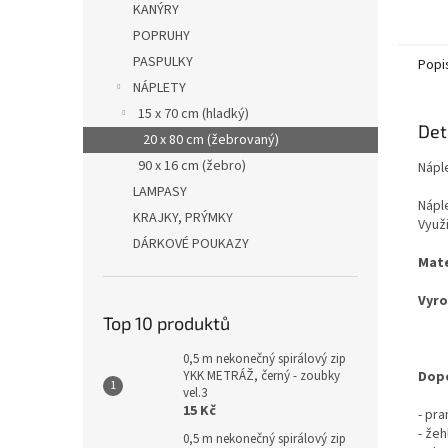
KANÝRY
POPRUHY
PASPULKY
Popi
NÁPLETY
15 x 70 cm (hladký)
Det
20 x 80 cm (žebrovaný)
90 x 16 cm (žebro)
Náple
LAMPASY
Nápl
KRAJKY, PRÝMKY
Využi
DÁRKOVÉ POUKAZY
Mate
Vyro
Top 10 produktů
0,5 m nekonečný spirálový zip
YKK METRÁŽ, černý - zoubky
Dopo
vel.3
15 Kč
- pr
- žeh
0,5 m nekonečný spirálový zip