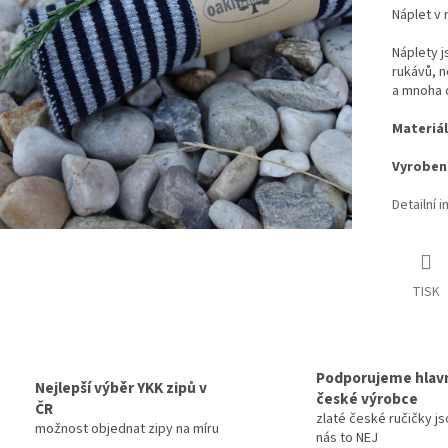
Náplet v 
Náplety 
rukávů, n
a mnoha d
Materiál
Vyroben
Detailní 
TISK
Podporujeme hlav
Nejlepší výběr YKK zipů v
české výrobce
ČR
zlaté české ručičky js
možnost objednat zipy na míru
nás to NEJ