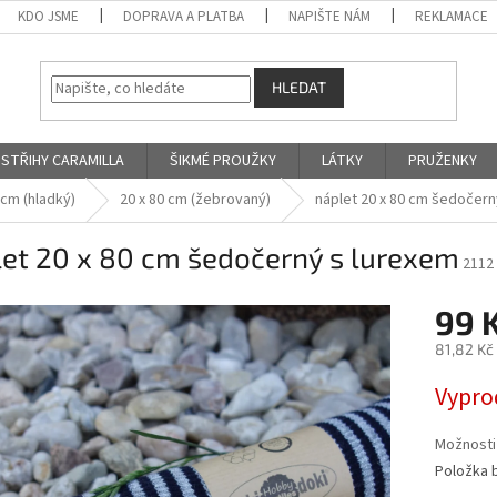
KDO JSME
DOPRAVA A PLATBA
NAPIŠTE NÁM
REKLAMACE
HLEDAT
STŘIHY CARAMILLA
ŠIKMÉ PROUŽKY
LÁTKY
PRUŽENKY
 cm (hladký)
20 x 80 cm (žebrovaný)
náplet 20 x 80 cm šedočern
let 20 x 80 cm šedočerný s lurexem
2112
99 
81,82 Kč
Měrná
Vypro
cena:
Možnosti
Položka 