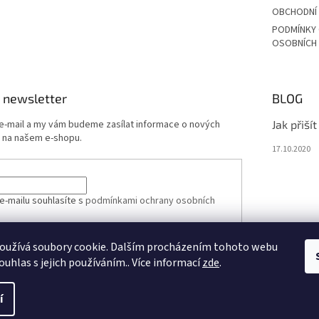
OBCHODNÍ
PODMÍNKY
OSOBNÍCH
 newsletter
BLOG
 e-mail a my vám budeme zasílat informace o nových
Jak přiší
 na našem e-shopu.
17.10.2020
e-mailu souhlasíte s
podmínkami ochrany osobních
oužívá soubory cookie. Dalším procházením tohoto webu
ÁSIT SE
ouhlas s jejich používáním.. Více informací
zde
.
í
vit nastavení cookies