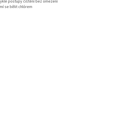
vyklé postupy čištění bez omezení
mí se bělit chlórem