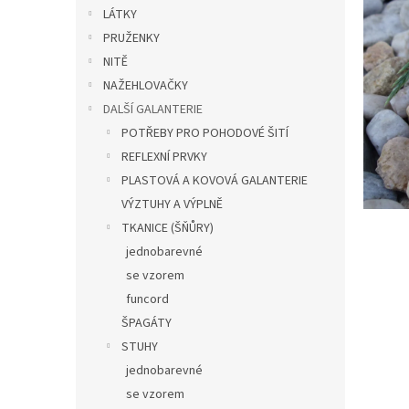
n
LÁTKY
e
PRUŽENKY
l
NITĚ
NAŽEHLOVAČKY
DALŠÍ GALANTERIE
POTŘEBY PRO POHODOVÉ ŠITÍ
REFLEXNÍ PRVKY
PLASTOVÁ A KOVOVÁ GALANTERIE
VÝZTUHY A VÝPLNĚ
TKANICE (ŠŇŮRY)
jednobarevné
se vzorem
funcord
ŠPAGÁTY
STUHY
jednobarevné
se vzorem