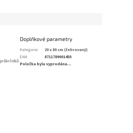
Doplňkové parametry
Kategorie
:
20 x 80 cm (žebrovaný)
EAN
:
8711789001455
průkrčníků.
Položka byla vyprodána…