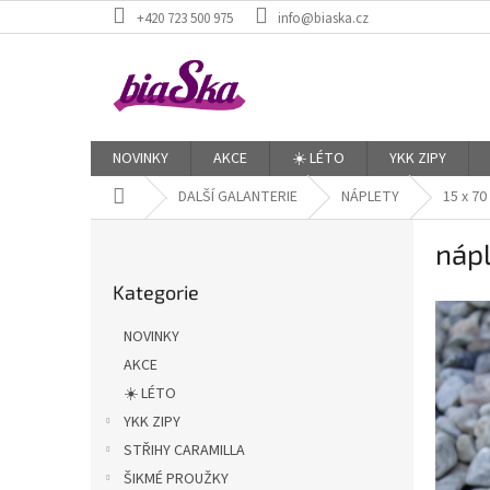
Přejít
+420 723 500 975
info@biaska.cz
na
obsah
NOVINKY
AKCE
☀️ LÉTO
YKK ZIPY
Domů
DALŠÍ GALANTERIE
NÁPLETY
15 x 70
P
náp
o
Přeskočit
s
Kategorie
kategorie
t
r
NOVINKY
a
AKCE
n
☀️ LÉTO
n
í
YKK ZIPY
p
STŘIHY CARAMILLA
a
ŠIKMÉ PROUŽKY