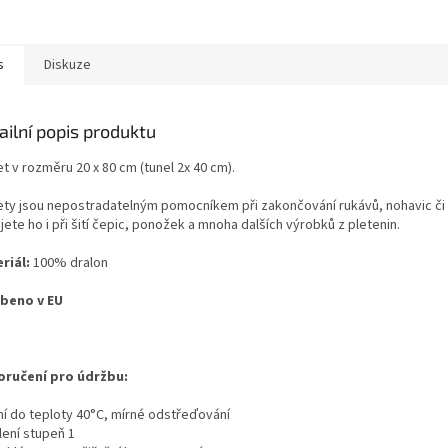
s
Diskuze
ailní popis produktu
t v rozměru 20 x 80 cm (tunel 2x 40 cm).
ety jsou nepostradatelným pomocníkem při zakončování rukávů, nohavic či 
jete ho i při šití čepic, ponožek a mnoha dalších výrobků z pletenin.
riál:
100% dralon
beno v EU
ručení pro údržbu:
aní do teploty 40°C, mírné odstřeďování
lení stupeň 1