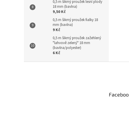
0,5 m šikmý proužek lesní plody
18 mm (bavlna)
9,50 Kč
0,5 m šikmý proužek fialky 18
mm (bavlna)
9 Kč
0,5 m šikmý proužek zažehlený
"lahvově zelený" 18 mm
(bavlna/polyester)
6 Kč
Z
á
p
a
t
Faceboo
í