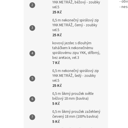
- ob
YKK METRÁŽ, béžový - zoubky
- nes
vel.5
25 Kč
0,5 m nekonečný spirálový zip
YKK METRÁŽ, černý - zoubky
vel.5
25 Kč
kovový jezdec s dlouhým
taháčkem k nekonečnému
spirálovému zipu YKK, stříbrný,
bez aretace, vel.3
7 Kč
0,5 m nekonečný spirálový zip
YKK METRÁŽ, šedý - zoubky
vel.5
25 Kč
0,5 m šikmý proužek světle
béžový 18 mm (bavlna)
5 Kč
0,5 m šikmý proužek zažehlený
červený 18 mm (100% bavlna)
5 Kč