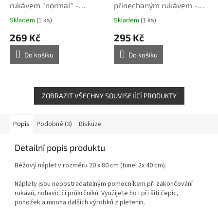
rukávem "normal" -
přinechaným rukávem -
tištěný střih Caramilla
MALÁ PRSA - 32 - 56 -
Skladem
(1 ks)
Skladem
(1 ks)
tištěný střih Caramilla
269 Kč
295 Kč
Do košíku
Do košíku
ZOBRAZIT VŠECHNY SOUVISEJÍCÍ PRODUKTY
Popis
Podobné (3)
Diskuze
Detailní popis produktu
Béžový náplet v rozměru 20 x 80 cm (tunel 2x 40 cm).
Náplety jsou nepostradatelným pomocníkem při zakončování
rukávů, nohavic či průkrčníků. Využijete ho i při šití čepic,
ponožek a mnoha dalších výrobků z pletenin.