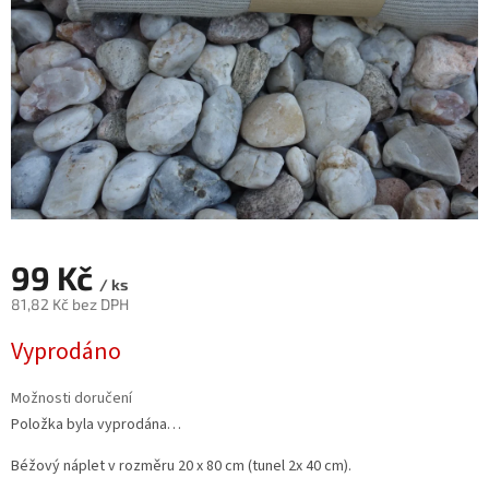
99 Kč
/ ks
81,82 Kč bez DPH
Měrná
Vyprodáno
cena:
Možnosti doručení
Položka byla vyprodána…
Béžový náplet v rozměru 20 x 80 cm (tunel 2x 40 cm).