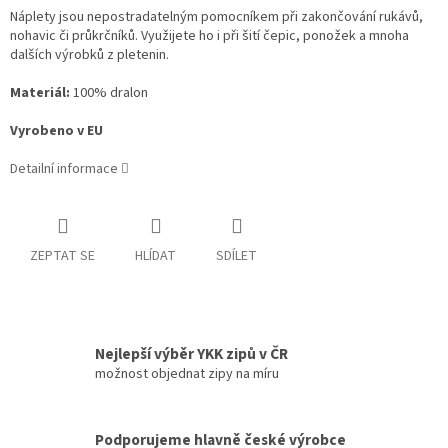
Náplety jsou nepostradatelným pomocníkem při zakončování rukávů,
nohavic či průkrčníků. Využijete ho i při šití čepic, ponožek a mnoha
dalších výrobků z pletenin.
Materiál:
100% dralon
Vyrobeno v EU
Detailní informace
ZEPTAT SE
HLÍDAT
SDÍLET
Nejlepší výběr YKK zipů v ČR
možnost objednat zipy na míru
Podporujeme hlavně české výrobce