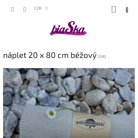
Přejít
NÁKUP
na
CZK
obsah
KOŠÍK
náplet 20 x 80 cm béžový
2341