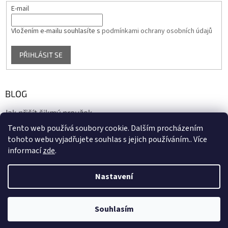
E-mail
Vložením e-mailu souhlasíte s
podmínkami ochrany osobních údajů
PŘIHLÁSIT SE
BLOG
Jak přišít šikmý proužek
Tento web používá soubory cookie. Dalším procházením
17.10.2020
tohoto webu vyjadřujete souhlas s jejich používáním.. Více
informací
zde
.
Vytvořil Shoptet
Nastavení
Copyright 2026
biaska.cz
. Všechna práva vyhrazena.
Upravit
Souhlasím
nastavení cookies