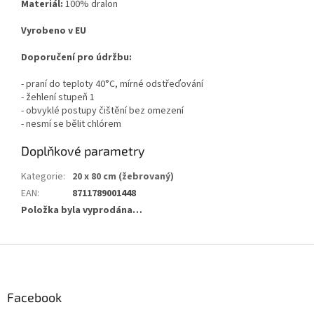
Materiál:
100% dralon
Vyrobeno v EU
Doporučení pro údržbu:
- praní do teploty 40°C, mírné odstřeďování
- žehlení stupeň 1
- obvyklé postupy čištění bez omezení
- nesmí se bělit chlórem
Doplňkové parametry
Kategorie
:
20 x 80 cm (žebrovaný)
EAN
:
8711789001448
Položka byla vyprodána…
Z
á
p
a
Facebook
t