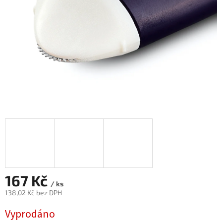
167 Kč
/ ks
138,02 Kč bez DPH
Měrná
Vyprodáno
cena: