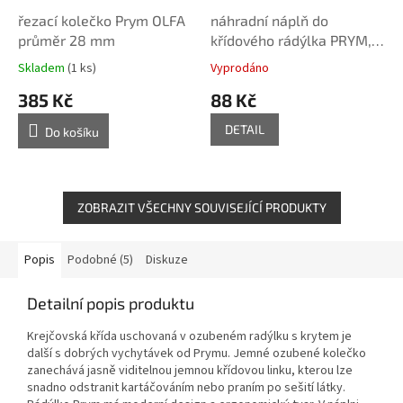
řezací kolečko Prym OLFA
náhradní náplň do
průměr 28 mm
křídového rádýlka PRYM,
žlutá
Skladem
(1 ks)
Vyprodáno
385 Kč
88 Kč
DETAIL
Do košíku
ZOBRAZIT VŠECHNY SOUVISEJÍCÍ PRODUKTY
Popis
Podobné (5)
Diskuze
Detailní popis produktu
Krejčovská křída uschovaná v ozubeném radýlku s krytem je
další s dobrých vychytávek od Prymu. Jemné ozubené kolečko
zanechává jasně viditelnou jemnou křídovou linku, kterou lze
snadno odstranit kartáčováním nebo praním po sešití látky.