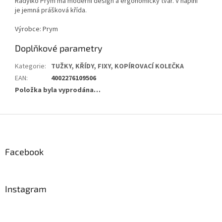
Rádýlko Prym má moderní design a ergonomický tvar. V náplni
je jemná prášková křída.
Výrobce: Prym
Doplňkové parametry
Kategorie
:
TUŽKY, KŘÍDY, FIXY, KOPÍROVACÍ KOLEČKA
EAN
:
4002276109506
Položka byla vyprodána…
Z
á
p
a
Facebook
t
í
Instagram