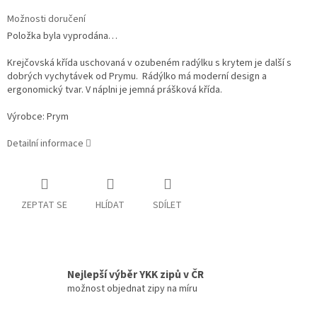
Možnosti doručení
Položka byla vyprodána…
Krejčovská křída uschovaná v ozubeném radýlku s krytem je další s
dobrých vychytávek od Prymu. Rádýlko má moderní design a
ergonomický tvar. V náplni je jemná prášková křída.
Výrobce: Prym
Detailní informace
ZEPTAT SE
HLÍDAT
SDÍLET
Nejlepší výběr YKK zipů v ČR
možnost objednat zipy na míru