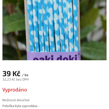
39 Kč
/ ks
32,23 Kč bez DPH
Měrná
Vyprodáno
cena:
Možnosti doručení
Položka byla vyprodána…