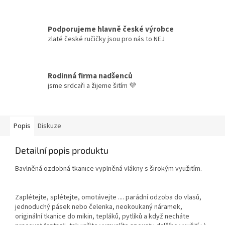
Podporujeme hlavně české výrobce
zlaté české ručičky jsou pro nás to NEJ
Rodinná firma nadšenců
jsme srdcaři a žijeme šitím 💜
Popis
Diskuze
Detailní popis produktu
Bavlněná ozdobná tkanice vyplněná vlákny s širokým využitím.
Zaplétejte, splétejte, omotávejte .... parádní odzoba do vlasů,
jednoduchý pásek nebo čelenka, neokoukaný náramek,
originální tkanice do mikin, tepláků, pytlíků a když necháte