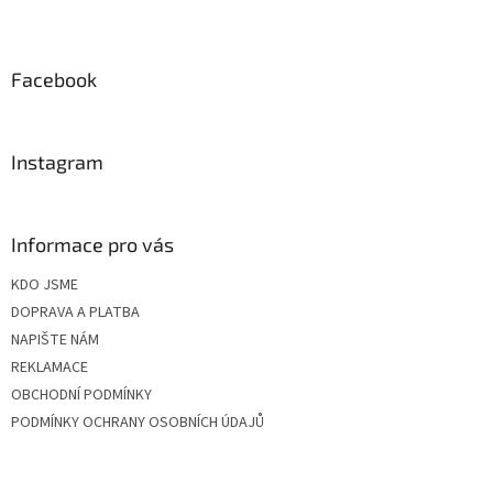
Z
á
p
a
Facebook
t
í
Instagram
Informace pro vás
KDO JSME
DOPRAVA A PLATBA
NAPIŠTE NÁM
REKLAMACE
OBCHODNÍ PODMÍNKY
PODMÍNKY OCHRANY OSOBNÍCH ÚDAJŮ