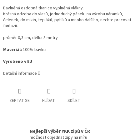
Bavlněná ozdobná tkanice vyplněná vlákny.
Krásná odzoba do vlasů, jednoduchý pásek, na výrobu náramků,
čelenek, do mikin, tepláků, pytlíků a mnoho dalšího, nechte pracovat
fantazii.
průměr 0,3 cm, délka 3 metry
Materiál:
100% bavlna
Vyrobeno v EU
Detailní informace
ZEPTAT SE
HLÍDAT
SDÍLET
Nejlepší výběr YKK zipů v ČR
možnost objednat zipy na míru