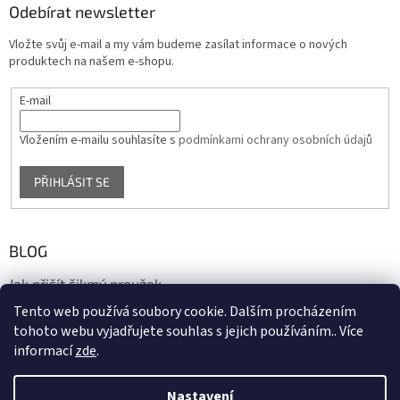
Odebírat newsletter
Vložte svůj e-mail a my vám budeme zasílat informace o nových
produktech na našem e-shopu.
E-mail
Vložením e-mailu souhlasíte s
podmínkami ochrany osobních údajů
PŘIHLÁSIT SE
BLOG
Jak přišít šikmý proužek
Tento web používá soubory cookie. Dalším procházením
17.10.2020
tohoto webu vyjadřujete souhlas s jejich používáním.. Více
informací
zde
.
Vytvořil Shoptet
Nastavení