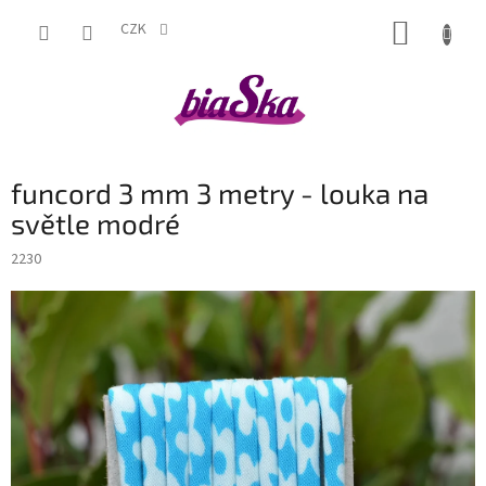
Přejít
NÁKUP
na
CZK
obsah
KOŠÍK
funcord 3 mm 3 metry - louka na
světle modré
2230