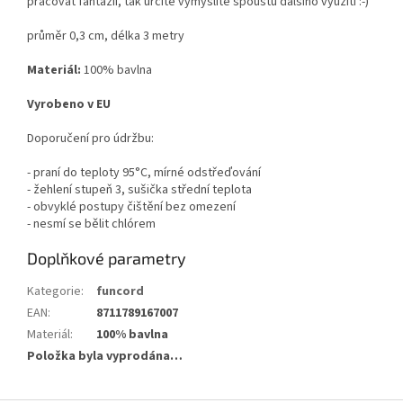
pracovat fantazii, tak určite vymyslíte spoustu dalšího využití :-)
průměr 0,3 cm, délka 3 metry
Materiál:
100% bavlna
Vyrobeno v EU
Doporučení pro údržbu:
- praní do teploty 95°C, mírné odstřeďování
- žehlení stupeň 3, sušička střední teplota
- obvyklé postupy čištění bez omezení
- nesmí se bělit chlórem
Doplňkové parametry
Kategorie
:
funcord
EAN
:
8711789167007
Materiál
:
100% bavlna
Položka byla vyprodána…