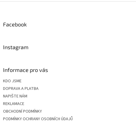
Z
á
p
a
Facebook
t
í
Instagram
Informace pro vás
KDO JSME
DOPRAVA A PLATBA
NAPIŠTE NÁM
REKLAMACE
OBCHODNÍ PODMÍNKY
PODMÍNKY OCHRANY OSOBNÍCH ÚDAJŮ