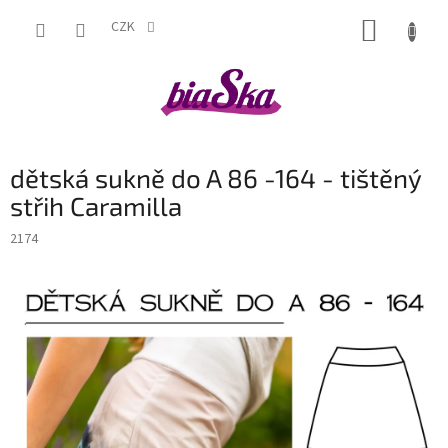
Přejít
NÁKUP
na
CZK
obsah
KOŠÍK
dětská sukně do A 86 -164 - tištěný
střih Caramilla
2174