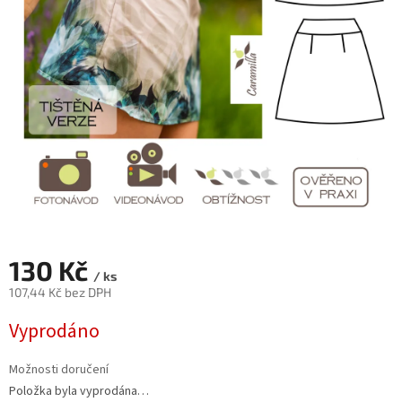
130 Kč
/ ks
107,44 Kč bez DPH
Měrná
Vyprodáno
cena:
Možnosti doručení
Položka byla vyprodána…