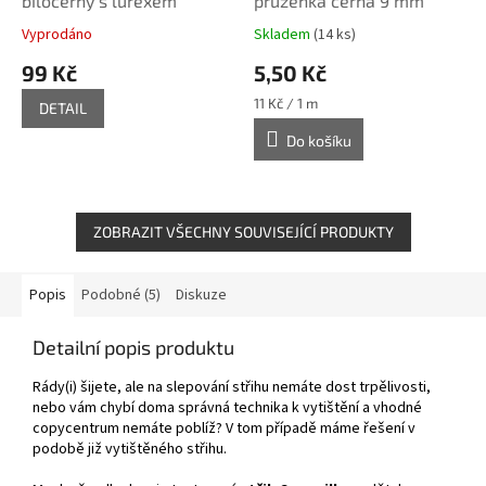
bíločerný s lurexem
pruženka černá 9 mm
Vyprodáno
Skladem
(14 ks)
99 Kč
5,50 Kč
Měrná
11 Kč / 1 m
DETAIL
cena:
Do košíku
ZOBRAZIT VŠECHNY SOUVISEJÍCÍ PRODUKTY
Popis
Podobné (5)
Diskuze
Detailní popis produktu
Rády(i) šijete, ale na slepování střihu nemáte dost trpělivosti,
nebo vám chybí doma správná technika k vytištění a vhodné
copycentrum nemáte poblíž? V tom případě máme řešení v
podobě již vytištěného střihu.