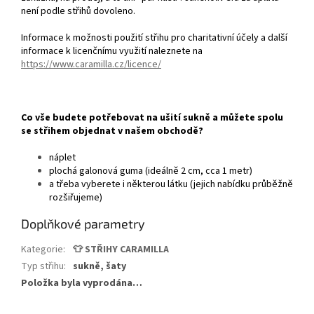
není podle střihů dovoleno.
Informace k možnosti použití střihu pro charitativní účely a další
informace k licenčnímu využití naleznete na
https://www.caramilla.cz/licence/
Co vše budete potřebovat na ušití sukně a můžete spolu
se střihem objednat v našem obchodě?
náplet
plochá galonová guma (ideálně 2 cm, cca 1 metr)
a třeba vyberete i některou látku (jejich nabídku průběžně
rozšiřujeme)
Doplňkové parametry
Kategorie
:
👕 STŘIHY CARAMILLA
Typ střihu
:
sukně, šaty
Položka byla vyprodána…