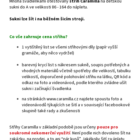
Mnoha švadlenkami otestovaný
střih Caramilla
na dětskou
sukni do A ve velikosti 86 - 164 do nápletu.
Sukni lze šít i na běžném šicím stroji.
Co vše zahrnuje cena střihu?
1 vytištěný list se všemi střihovými díly (papír vyšší
gramáže, aby něco vydržel)
barevný krycí list s nákresem sukně, soupis potřebných a
vhodných materiálů včetně spotřeby dle velikostí, tabulku
velikostí, doporučené polohování střihu na látku, QR kód a
odkaz na foto a videonávod, podle kterého zvládne ušít
sukni i začínající švadlenka
na stránkách www.caramilla.cz najdete spoustu foto a
videonávodů týkajících se šití a v související facebookové
skupině také rady a zkušenosti
Střihy Caramilla v základní podobě jsou určeny
pouze pro
soukromé nekomerční využití
.
Není podle nich dovoleno šít na
zakázku, na prodej, a to ani “pár kusů”. Jakékoliv šití za úplatu