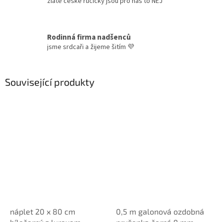
zlaté české ručičky jsou pro nás to NEJ
Rodinná firma nadšenců
jsme srdcaři a žijeme šitím 💜
Související produkty
náplet 20 x 80 cm
0,5 m galonová ozdobná