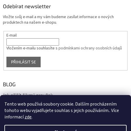
Odebírat newsletter
Vložte svůj e-mail a my vám budeme zasílat informace o nových
produktech na našem e-shopu.
E-mail
Vložením e-mailu souhlasíte s
podmínkami ochrany osobních údajů
PŘIHLÁSIT SE
BLOG
Jak přišít šikmý proužek
Tento web používá soubory cookie. Dalším procházením
17.10.2020
tohoto webu vyjadřujete souhlas s jejich používáním.. Více
informací
zde
.
Vytvořil Shoptet