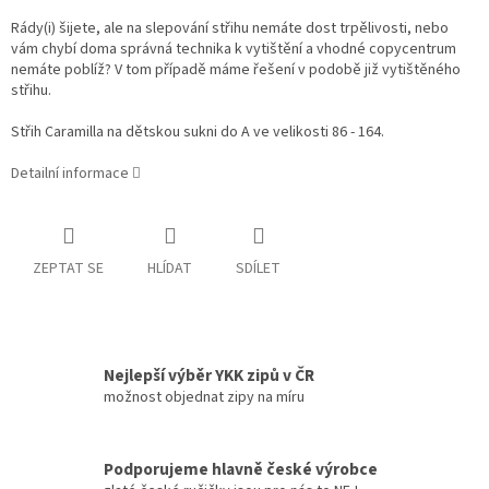
Rády(i) šijete, ale na slepování střihu nemáte dost trpělivosti, nebo
vám chybí doma správná technika k vytištění a vhodné copycentrum
nemáte poblíž? V tom případě máme řešení v podobě již vytištěného
střihu.
Střih Caramilla na dětskou sukni do A ve velikosti 86 - 164.
Detailní informace
ZEPTAT SE
HLÍDAT
SDÍLET
Nejlepší výběr YKK zipů v ČR
možnost objednat zipy na míru
Podporujeme hlavně české výrobce