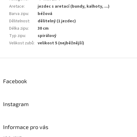
Aretace
:
jezdec s aretací (bundy, kalhoty, ...)
Barva zipu
:
béžová
Dělitelnost
:
dělitelný (1 jezdec)
Délka zipu
:
30 cm
Typ zipu
:
spirálový
Velikost zubů
:
velikost 5 (nejběžnější)
Z
á
p
a
Facebook
t
í
Instagram
Informace pro vás