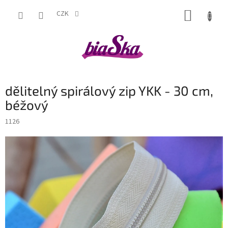
Přejít
NÁKUP
na
CZK
obsah
KOŠÍK
dělitelný spirálový zip YKK - 30 cm,
béžový
1126