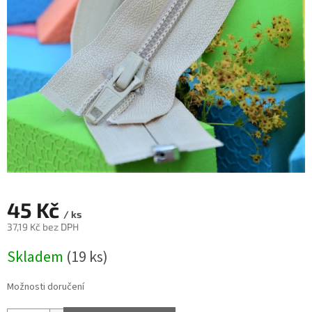
45 Kč
/ ks
37,19 Kč bez DPH
Měrná
Skladem
(19 ks)
cena:
Možnosti doručení