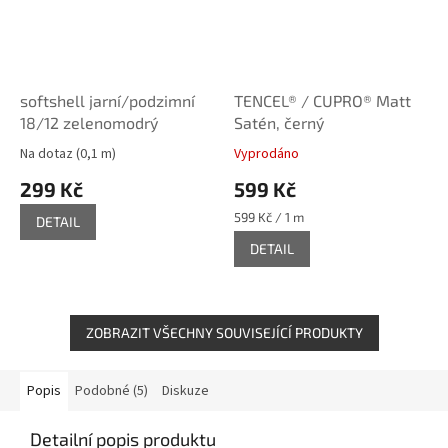
softshell jarní/podzimní
TENCEL® / CUPRO® Matt
18/12 zelenomodrý
Satén, černý
Na dotaz
(0,1 m)
Vyprodáno
299 Kč
599 Kč
Měrná
599 Kč / 1 m
DETAIL
cena:
DETAIL
ZOBRAZIT VŠECHNY SOUVISEJÍCÍ PRODUKTY
Popis
Podobné (5)
Diskuze
Detailní popis produktu