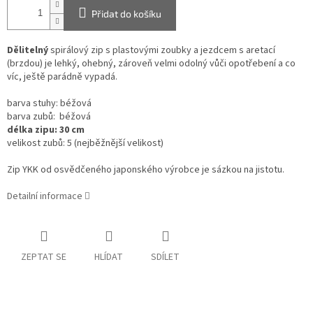
Přidat do košíku
Dělitelný
spirálový zip s plastovými zoubky a jezdcem s aretací
(brzdou) je lehký, ohebný, zároveň velmi odolný vůči opotřebení a co
víc, ještě parádně vypadá.
barva stuhy:
béžová
barva zubů:
béžová
délka zipu: 30 cm
velikost zubů: 5 (nejběžnější velikost)
Zip YKK od osvědčeného japonského výrobce je sázkou na jistotu.
Detailní informace
ZEPTAT SE
HLÍDAT
SDÍLET