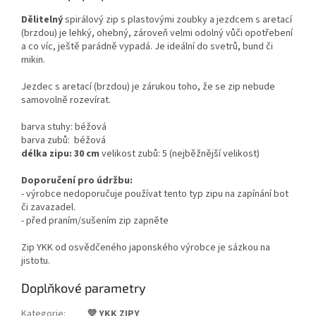
Dělitelný
spirálový zip s plastovými zoubky a jezdcem s aretací
(brzdou) je lehký, ohebný, zároveň velmi odolný vůči opotřebení
a co víc, ještě parádně vypadá.
Je ideální do svetrů, bund či
mikin.
Jezdec s aretací (brzdou) je zárukou toho, že se zip nebude
samovolně rozevírat.
barva stuhy:
béžová
barva zubů:
béžová
délka zipu: 30 cm
velikost zubů: 5 (nejběžnější velikost)
Doporučení pro údržbu:
- výrobce nedoporučuje používat tento typ zipu na zapínání bot
či zavazadel.
- před praním/sušením zip zapněte
Zip YKK od osvědčeného japonského výrobce je sázkou na
jistotu.
Doplňkové parametry
Kategorie
:
💜 YKK ZIPY