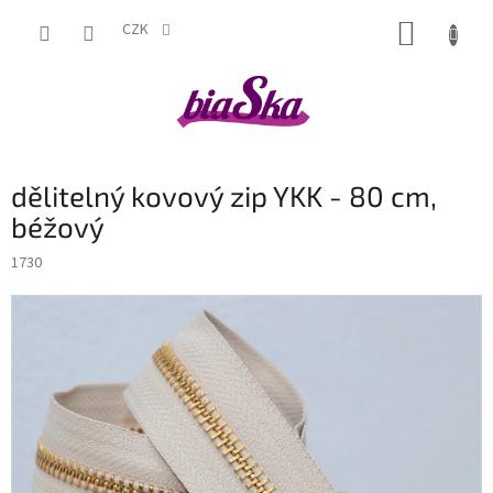
Přejít
NÁKUP
na
CZK
obsah
KOŠÍK
dělitelný kovový zip YKK - 80 cm,
béžový
1730