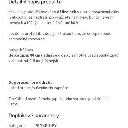
Detailní popis produktu
Klasika v podobě kovového
dělitelného
zipu s mosaznými zuby
(velikost 5)
se neztratí. Zip využijete na mikiny, bundy i z velmi
pevných a těžkých materiálů včetně kůže.
Jezdec s aretací (brzdou) je zárukou toho, že se zip nebude
samovolně rozevírat.
barva: béžová
délka zipu: 80 cm
(
jedná se o délku samotné části zoubků zipu)
velikost zubů: 5 (nejběžnější)
Doporučení pro údržbu:
- před praním/sušením zip zapněte
Zip YKK od osvědčeného japonského výrobce je sázkou na
jistotu.
Doplňkové parametry
Kategorie
:
💜 YKK ZIPY