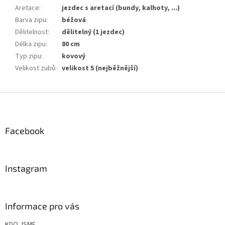
Aretace
:
jezdec s aretací (bundy, kalhoty, ...)
Barva zipu
:
béžová
Dělitelnost
:
dělitelný (1 jezdec)
Délka zipu
:
80 cm
Typ zipu
:
kovový
Velikost zubů
:
velikost 5 (nejběžnější)
Z
á
p
a
Facebook
t
í
Instagram
Informace pro vás
KDO JSME