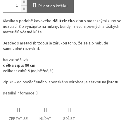
Přidat do košíku
Klasika v podobě kovového
dělitelného
zipu s mosaznými zuby se
neztratí. Zip využijete na mikiny, bundy i z velmi pevných a těžkých
materiálů včetně kůže.
Jezdec s aretací (brzdou) je zárukou toho, že se zip nebude
samovolně rozevírat.
barva: béžová
délka zipu: 80 cm
velikost zubů: 5 (nejběžnější)
Zip YKK od osvědčeného japonského výrobce je sázkou na jistotu.
Detailní informace
ZEPTAT SE
HLÍDAT
SDÍLET