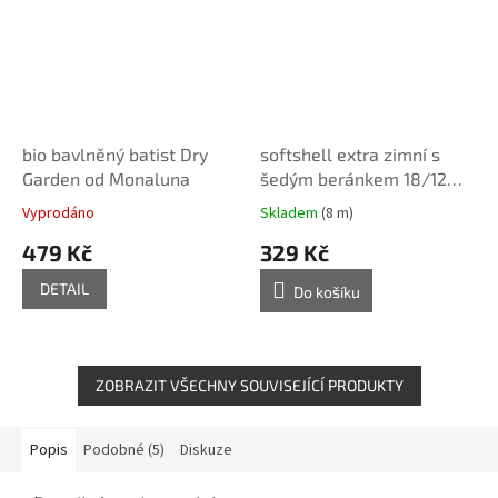
bio bavlněný batist Dry
softshell extra zimní s
Garden od Monaluna
šedým beránkem 18/12
bordó
Vyprodáno
Skladem
(8 m)
479 Kč
329 Kč
DETAIL
Do košíku
ZOBRAZIT VŠECHNY SOUVISEJÍCÍ PRODUKTY
Popis
Podobné (5)
Diskuze