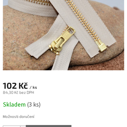
102 Kč
/ ks
84,30 Kč bez DPH
Měrná
Skladem
(3 ks)
cena:
Možnosti doručení