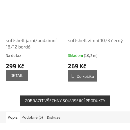
softshell jarní/podzimní
softshell zimní 10/3 černý
18/12 bordó
Na dotaz
Skladem
(10,2 m)
299 Kč
269 Kč
DETAIL
Do košíku
ZOBRAZIT VŠECHNY SOUVISEJÍCÍ PRODUKTY
Popis
Podobné (5)
Diskuze