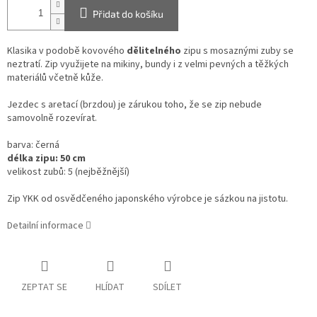
Přidat do košíku
Klasika v podobě kovového
dělitelného
zipu s mosaznými zuby se
neztratí. Zip využijete na mikiny, bundy i z velmi pevných a těžkých
materiálů včetně kůže.
Jezdec s aretací (brzdou) je zárukou toho, že se zip nebude
samovolně rozevírat.
barva: černá
délka zipu: 50 cm
velikost zubů: 5 (nejběžnější)
Zip YKK od osvědčeného japonského výrobce je sázkou na jistotu.
Detailní informace
ZEPTAT SE
HLÍDAT
SDÍLET