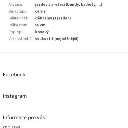
Aretace
:
jezdec s aretací (bundy, kalhoty, ...)
Barva zipu
:
černá
Dělitelnost
:
dělitelný (1 jezdec)
Délka zipu
:
50 cm
Typ zipu
:
kovový
Velikost zubů
:
velikost 5 (nejběžnější)
Z
á
p
a
Facebook
t
í
Instagram
Informace pro vás
KDO JSME