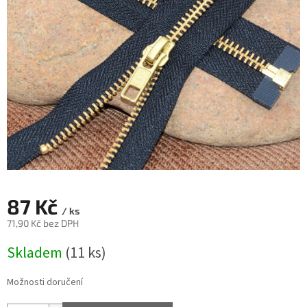
87 Kč
/ ks
71,90 Kč bez DPH
Měrná
Skladem
(11 ks)
cena:
Možnosti doručení