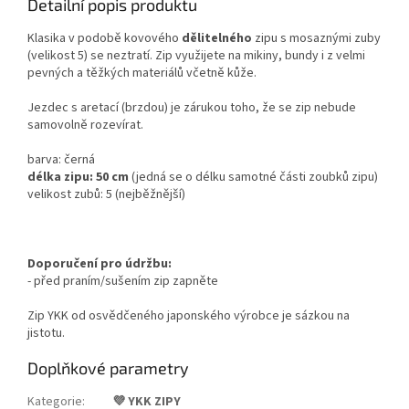
Detailní popis produktu
Klasika v podobě kovového
dělitelného
zipu s mosaznými zuby
(velikost 5)
se neztratí. Zip využijete na mikiny, bundy i z velmi
pevných a těžkých materiálů včetně kůže.
Jezdec s aretací (brzdou) je zárukou toho, že se zip nebude
samovolně rozevírat.
barva: černá
délka zipu: 50 cm
(
jedná se o délku samotné části zoubků zipu)
velikost zubů: 5 (nejběžnější)
Doporučení pro údržbu:
- před praním/sušením zip zapněte
Zip YKK od osvědčeného japonského výrobce je sázkou na
jistotu.
Doplňkové parametry
Kategorie
:
💜 YKK ZIPY