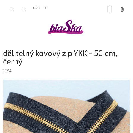
Přejít
NÁKUP
na
CZK
obsah
KOŠÍK
dělitelný kovový zip YKK - 50 cm,
černý
1194